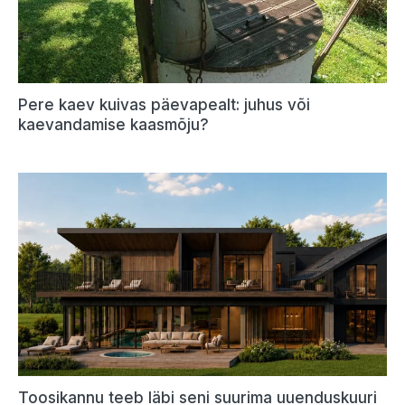
Pere kaev kuivas päevapealt: juhus või
kaevandamise kaasmõju?
Toosikannu teeb läbi seni suurima uuenduskuuri