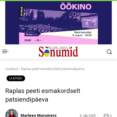
Uudised
Raplas peeti esmakordselt patsiendipäeva
UUDISED
Raplas peeti esmakordselt
patsiendipäeva
Marleen Murumets
3. okt 2025
0