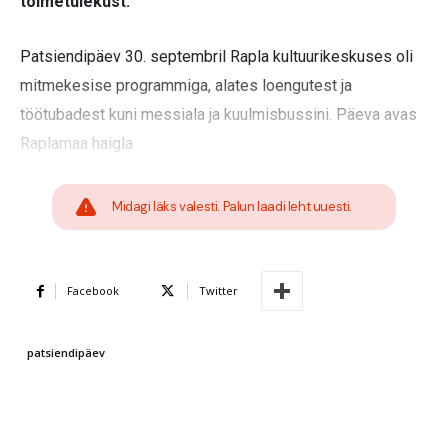
toimetulekust.
Patsiendipäev 30. septembril Rapla kultuurikeskuses oli
mitmekesise programmiga, alates loengutest ja
töötubadest kuni messiala ja kuulmisbussini. Päeva avas
Raplamaa haigla
Midagi läks valesti. Palun laadi leht uuesti.
Facebook
Twitter
patsiendipäev