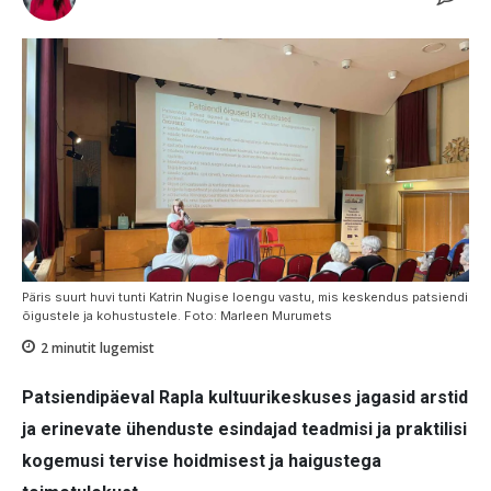
Päris suurt huvi tunti Katrin Nugise loengu vastu, mis keskendus patsiendi
õigustele ja kohustustele. Foto: Marleen Murumets
2
minutit lugemist
Patsiendipäeval Rapla kultuurikeskuses jagasid arstid
ja erinevate ühenduste esindajad teadmisi ja praktilisi
kogemusi tervise hoidmisest ja haigustega