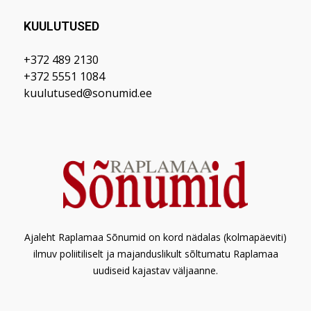
KUULUTUSED
+372 489 2130
+372 5551 1084
kuulutused@sonumid.ee
Ajaleht Raplamaa Sõnumid on kord nädalas (kolmapäeviti)
ilmuv poliitiliselt ja majanduslikult sõltumatu Raplamaa
uudiseid kajastav väljaanne.