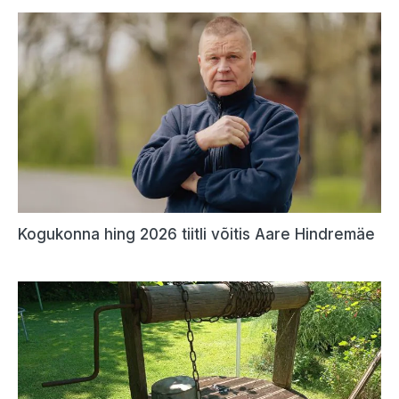
Kogukonna hing 2026 tiitli võitis Aare Hindremäe