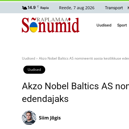
Reede, 7 aug 2026
14.9
C
Transport
Rapla
Uudised
Sport
Uudised
Akzo Nobel Baltics AS nomineeriti aasta kestlikkuse ed
Uudised
Akzo Nobel Baltics AS nom
edendajaks
Siim Jõgis