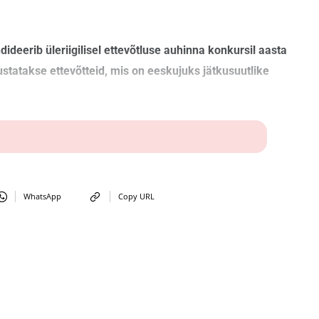
ideerib üleriigilisel ettevõtluse auhinna konkursil aasta
tatakse ettevõtteid, mis on eeskujuks jätkusuutlike
WhatsApp
Copy URL