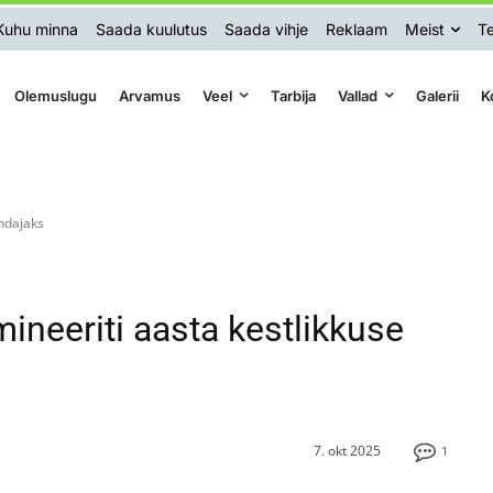
Kuhu minna
Saada kuulutus
Saada vihje
Reklaam
Meist
Te
Olemuslugu
Arvamus
Veel
Tarbija
Vallad
Galerii
K
endajaks
ineeriti aasta kestlikkuse
7. okt 2025
1