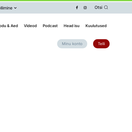
Otsi
llimine
odu & Aed
Videod
Podcast
Head isu
Kuulutused
Minu konto
Telli