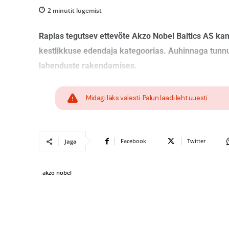
2
minutit lugemist
Raplas tegutsev ettevõte Akzo Nobel Baltics AS kand
kestlikkuse edendaja kategoorias. Auhinnaga tunnus
lahenduste rakendamises.
Midagi läks valesti. Palun laadi leht uuesti.
Facebook
Twitter
Jaga
akzo nobel