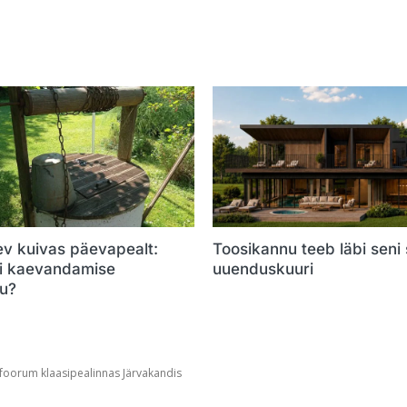
ev kuivas päevapealt:
Toosikannu teeb läbi seni
õi kaevandamise
uuenduskuuri
u?