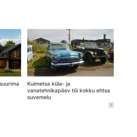
 suurima
Kuimetsa küla- ja
vanatehnikapäev tõi kokku ehtsa
suvemelu
1