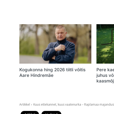
Kogukonna hing 2026 tiitli võitis
Pere ka
Aare Hindremäe
juhus v
kaasmõj