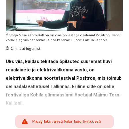
Õpetaja Maimu Torn-Kallion on oma õpilastega osalenud Positronil kahel
korral ning viib nad tänavu sinna ka tänavu. Foto: Camilla Kännola
2
minutit lugemist
Üks viis, kuidas tekitada õpilastes suuremat huvi
reaalainete ja elektrivaldkonna vastu, on
elektrivaldkonna noortefestival Positron, mis toimub
sel nädalavahetusel Tallinnas. Eriline side on selle
festivaliga Kohila gümnaasiumi õpetajal Maimu Torn-
Kallionil.
Midagi läks valesti. Palun laadi leht uuesti.