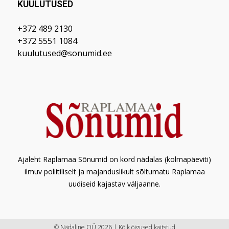
KUULUTUSED
+372 489 2130
+372 5551 1084
kuulutused@sonumid.ee
Ajaleht Raplamaa Sõnumid on kord nädalas (kolmapäeviti)
ilmuv poliitiliselt ja majanduslikult sõltumatu Raplamaa
uudiseid kajastav väljaanne.
© Nädaline OÜ 2026 | Kõik õigused kaitstud