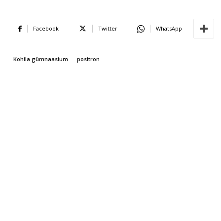
Facebook
Twitter
WhatsApp
Kohila gümnaasium
positron