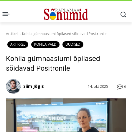
Artikkel
Kohila gümnaasiumi õpilased sõidavad Positronile
ARTIKKEL
KOHILA VALD
UUDISED
Kohila gümnaasiumi õpilased
sõidavad Positronile
Siim Jõgis
14. okt 2025
0