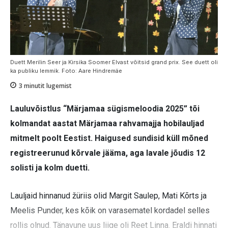
Duett Merilin Seer ja Kirsika Soomer Elvast võitsid grand prix. See duett oli
ka publiku lemmik. Foto: Aare Hindremäe
3
minutit lugemist
Lauluvõistlus “Märjamaa sügismeloodia 2025” tõi
kolmandat aastat Märjamaa rahvamajja hobilauljad
mitmelt poolt Eestist. Haigused sundisid küll mõned
registreerunud kõrvale jääma, aga lavale jõudis 12
solisti ja kolm duetti.
Lauljaid hinnanud žüriis olid Margit Saulep, Mati Kõrts ja
Meelis Punder, kes kõik on varasematel kordadel selles
rollis olnud. Tänavune uus liige oli Reet Linna. Eraldi hinnati