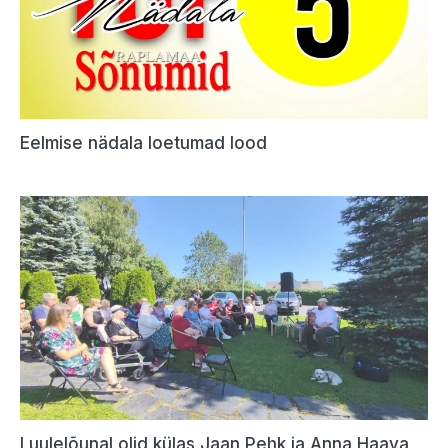
Eelmise nädala loetumad lood
Luulelõunal olid külas Jaan Pehk ja Anna Haava