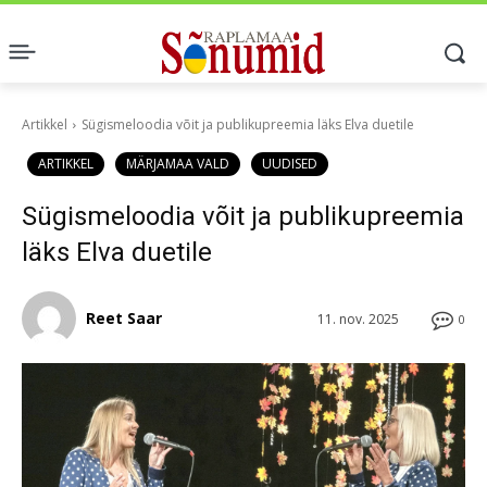
Artikkel
Sügismeloodia võit ja publikupreemia läks Elva duetile
ARTIKKEL
MÄRJAMAA VALD
UUDISED
Sügismeloodia võit ja publikupreemia
läks Elva duetile
Reet Saar
11. nov. 2025
0