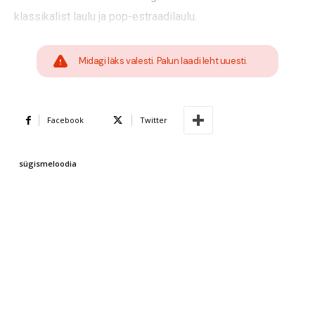
klassikalist laulu ja pop-estraadilaulu.
Midagi läks valesti. Palun laadi leht uuesti.
Facebook
Twitter
sügismeloodia