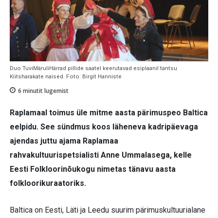
Duo TuviMäruliHärrad pillide saatel keerutavad esiplaanil tantsu
Kiitsharakate naised. Foto: Birgit Hanniste
6
minutit lugemist
Raplamaal toimus üle mitme aasta pärimuspeo Baltica
eelpidu. See sündmus koos läheneva kadripäevaga
ajendas juttu ajama Raplamaa
rahvakultuurispetsialisti Anne Ummalasega, kelle
Eesti Folkloorinõukogu nimetas tänavu aasta
folkloorikuraatoriks.
Baltica on Eesti, Läti ja Leedu suurim pärimuskultuurialane