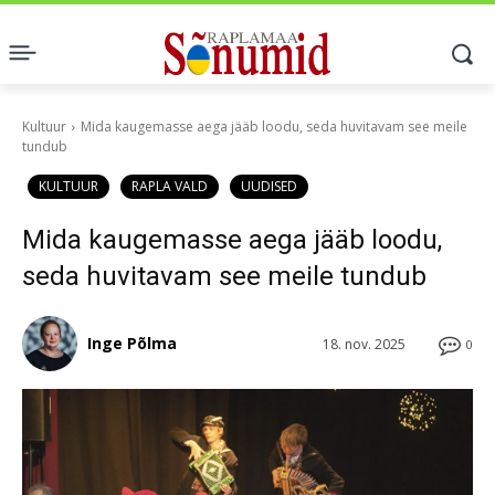
Kultuur
Mida kaugemasse aega jääb loodu, seda huvitavam see meile
tundub
KULTUUR
RAPLA VALD
UUDISED
Mida kaugemasse aega jääb loodu,
seda huvitavam see meile tundub
Inge Põlma
18. nov. 2025
0