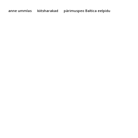
anne ummlas
kiitsharakad
pärimuspeo Baltica eelpidu