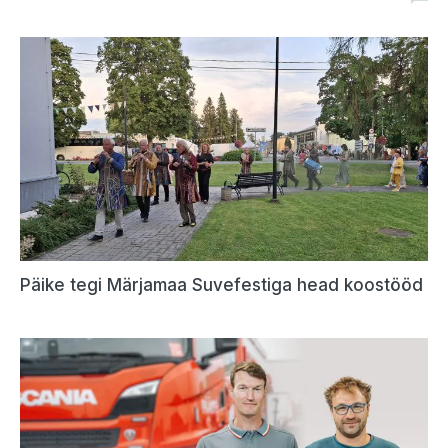
Päike tegi Märjamaa Suvefestiga head koostööd