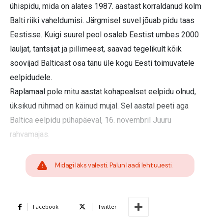
ühispidu, mida on alates 1987. aastast korraldanud kolm
Balti riiki vaheldumisi. Järgmisel suvel jõuab pidu taas
Eestisse. Kuigi suurel peol osaleb Eestist umbes 2000
lauljat, tantsijat ja pillimeest, saavad tegelikult kõik
soovijad Balticast osa tänu üle kogu Eesti toimuvatele
eelpidudele.
Raplamaal pole mitu aastat kohapealset eelpidu olnud,
üksikud rühmad on käinud mujal. Sel aastal peeti aga
Baltica eelpidu pühapäeval, 16. novembril Juuru
rahvamajas.
Midagi läks valesti. Palun laadi leht uuesti.
Facebook
Twitter