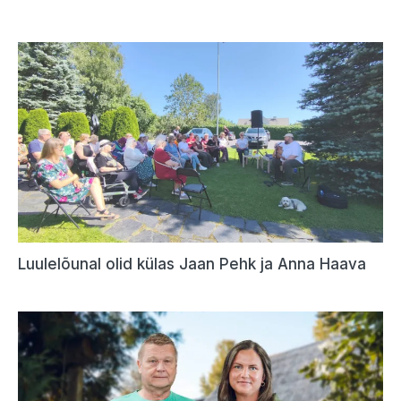
Luulelõunal olid külas Jaan Pehk ja Anna Haava