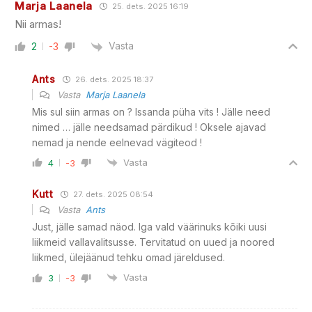
Marja Laanela
25. dets. 2025 16:19
Nii armas!
Vasta
2
-3
Ants
26. dets. 2025 18:37
Vasta
Marja Laanela
Mis sul siin armas on ? Issanda püha vits ! Jälle need
nimed … jälle needsamad pärdikud ! Oksele ajavad
nemad ja nende eelnevad vägiteod !
Vasta
4
-3
Kutt
27. dets. 2025 08:54
Vasta
Ants
Just, jälle samad näod. Iga vald väärinuks kõiki uusi
liikmeid vallavalitsusse. Tervitatud on uued ja noored
liikmed, ülejäänud tehku omad järeldused.
Vasta
3
-3