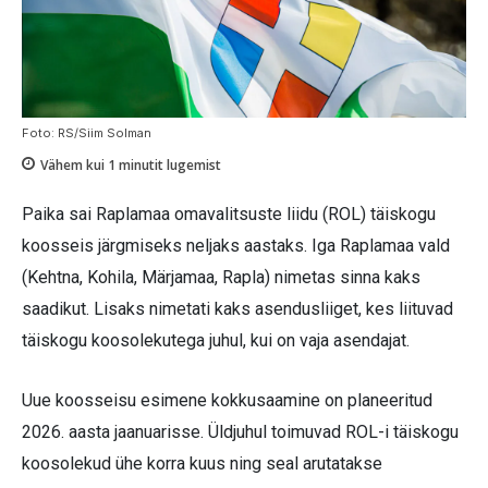
Foto: RS/Siim Solman
Vähem kui 1
minutit lugemist
Paika sai Raplamaa omavalitsuste liidu (ROL) täiskogu
koosseis järgmiseks neljaks aastaks. Iga Raplamaa vald
(Kehtna, Kohila, Märjamaa, Rapla) nimetas sinna kaks
saadikut. Lisaks nimetati kaks asendusliiget, kes liituvad
täiskogu koosolekutega juhul, kui on vaja asendajat.
Uue koosseisu esimene kokkusaamine on planeeritud
2026. aasta jaanuarisse. Üldjuhul toimuvad ROL-i täiskogu
koosolekud ühe korra kuus ning seal arutatakse