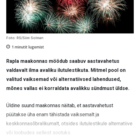
Foto: RS/Siim Solman
1
minutit lugemist
Rapla maakonnas möödub saabuv aastavahetus
valdavalt ilma avaliku ilutulestikuta. Mitmel pool on
valitud vaiksemad või alternatiivsed lahendused,
mõnes vallas ei korraldata avalikku sündmust üldse.
Üldine suund maakonnas näitab, et aastavahetust
püütakse üha enam tähistada vaiksemalt ja
keskkonnasõbralikumalt, otsides ilutulestikule alternatiive
või loobudes sellest sootuks.