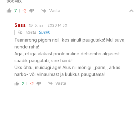
soovib.
Vasta
7
-3
Sass
5. jaan. 2026 14:50
Vasta
Suslik
Taanareng pigem neil, kes ainult paugutaks! Mul suva,
nende raha!
Aga, et iga alakast poolearuline detsembri algusest
saadik paugutab, see häirib!
Üks õhtu, muidugi äge! Alus nii mõnigi ,,parm,, ärkas
narko- või viinauimast ja kukkus paugutama!
Vasta
2
-2