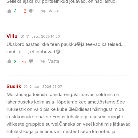
Selleks ajaks kui politseinikud jõuavad, on nad läinud.
Vasta
4
-2
Villu
31. dets. 2025 14:30
Ükskord aastas ikka teen paukku😁ja teevad ka teised…
lambi p…. , et loobuvad😂
Vasta
2
-5
Suslik
2. jaan. 2026 23:07
Mõistusega toimub taandareng.Valitsevas sektoris on
lahenduseks kolm asja- lõpetame,keelame,tõstame.See
ilutulestik on vaid pisike kübe üleüldisest häiringust mida
keskkonnale tehakse.Eestis tehaksegi otsuseid mingite
väikeste gruppide survel.Õnneks on veel kohti mis jätkavad
ilutulestikuga ja enamus inimestest seda ka ootab ja