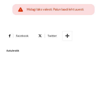
Midagi läks valesti. Palun laadi leht uuesti.
Facebook
Twitter
ilutulestik