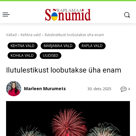
Vallad
Kehtna vald
Ilutulestikust loobutakse üha enam
KEHTNA VALD
MÄRJAMAA VALD
RAPLA VALD
KOHILA VALD
UUDISED
Ilutulestikust loobutakse üha enam
Marleen Murumets
30. dets. 2025
4