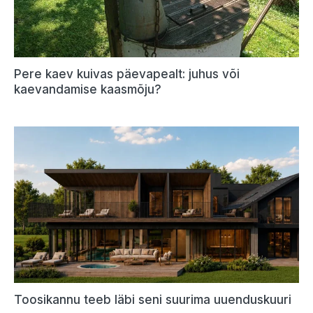
Pere kaev kuivas päevapealt: juhus või
kaevandamise kaasmõju?
Toosikannu teeb läbi seni suurima uuenduskuuri