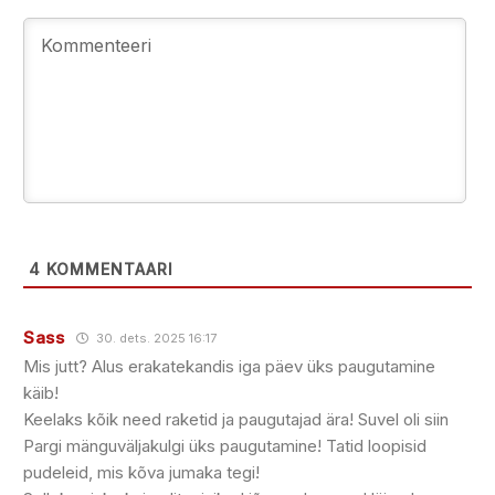
4
KOMMENTAARI
Sass
30. dets. 2025 16:17
Mis jutt? Alus erakatekandis iga päev üks paugutamine
käib!
Keelaks kõik need raketid ja paugutajad ära! Suvel oli siin
Pargi mänguväljakulgi üks paugutamine! Tatid loopisid
pudeleid, mis kõva jumaka tegi!