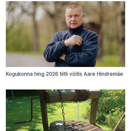
Kogukonna hing 2026 tiitli võitis Aare Hindremäe