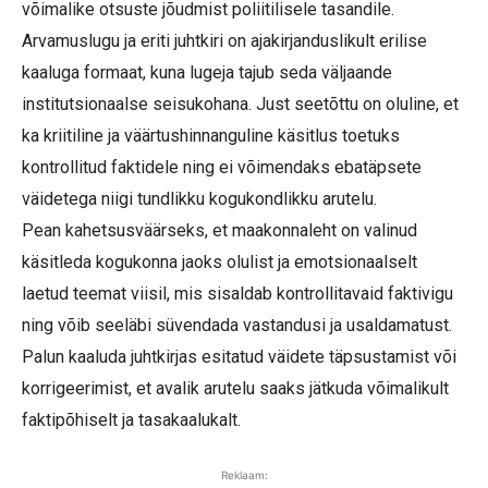
võimalike otsuste jõudmist poliitilisele tasandile.
Arvamuslugu ja eriti juhtkiri on ajakirjanduslikult erilise
kaaluga formaat, kuna lugeja tajub seda väljaande
institutsionaalse seisukohana. Just seetõttu on oluline, et
ka kriitiline ja väärtushinnanguline käsitlus toetuks
kontrollitud faktidele ning ei võimendaks ebatäpsete
väidetega niigi tundlikku kogukondlikku arutelu.
Pean kahetsusväärseks, et maakonnaleht on valinud
käsitleda kogukonna jaoks olulist ja emotsionaalselt
laetud teemat viisil, mis sisaldab kontrollitavaid faktivigu
ning võib seeläbi süvendada vastandusi ja usaldamatust.
Palun kaaluda juhtkirjas esitatud väidete täpsustamist või
korrigeerimist, et avalik arutelu saaks jätkuda võimalikult
faktipõhiselt ja tasakaalukalt.
Reklaam: