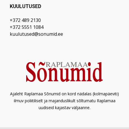
KUULUTUSED
+372 489 2130
+372 5551 1084
kuulutused@sonumid.ee
Ajaleht Raplamaa Sõnumid on kord nädalas (kolmapäeviti)
ilmuv poliitiliselt ja majanduslikult sõltumatu Raplamaa
uudiseid kajastav väljaanne.