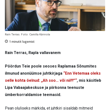
Rain Terras. Foto: Camilla Kännola
1
minutit lugemist
Rain Terras,
Rapla vallavanem
Pöördun Teie poole seoses Raplamaa Sõnumites
ilmunud anonüümse juhtkirjaga
“Enn Vetemaa oleks
selle kohta öelnud: „Ah soo… või nii!!!”“
, mis käsitleb
Lipa Vabaajakeskuse ja piirkonna teenuste
ümberkorraldamise teemasid.
Pean oluliseks märkida, et juhtkiri sisaldab mitmeid