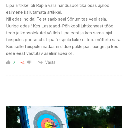
Lipa artikkel oli Rapla valla hariduspoliitika osas ajaloo
esimene kallutamata artikkel.
Nii edasi hoida! Teist saab seal Sõnumites veel asja.
Uurige edasi! Kes Lasteaed-Põhikooli juhtkonnast tööd
teeb ja koosolekutel võitleb Lipa eest ja kes samal ajal
feispukis poosetab. Lipa feispuki laike ei too. mõttetu sara.
Kes selle feispuki madaami üldse pukki pani uurige. ja kes
selle eest vastutav aselinnapea oli.
Vasta
7
-4