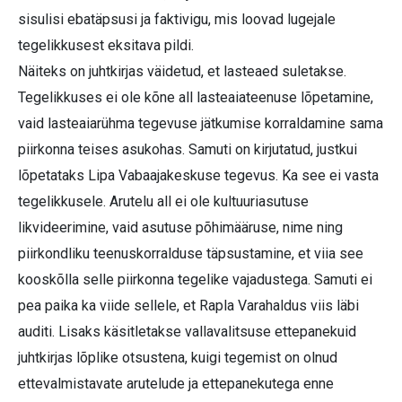
sisulisi ebatäpsusi ja faktivigu, mis loovad lugejale
tegelikkusest eksitava pildi.
Näiteks on juhtkirjas väidetud, et lasteaed suletakse.
Tegelikkuses ei ole kõne all lasteaiateenuse lõpetamine,
vaid lasteaiarühma tegevuse jätkumise korraldamine sama
piirkonna teises asukohas. Samuti on kirjutatud, justkui
lõpetataks Lipa Vabaajakeskuse tegevus. Ka see ei vasta
tegelikkusele. Arutelu all ei ole kultuuriasutuse
likvideerimine, vaid asutuse põhimääruse, nime ning
piirkondliku teenuskorralduse täpsustamine, et viia see
kooskõlla selle piirkonna tegelike vajadustega. Samuti ei
pea paika ka viide sellele, et Rapla Varahaldus viis läbi
auditi. Lisaks käsitletakse vallavalitsuse ettepanekuid
juhtkirjas lõplike otsustena, kuigi tegemist on olnud
ettevalmistavate arutelude ja ettepanekutega enne