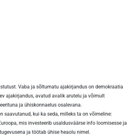
stutust. Vaba ja sõltumatu ajakirjandus on demokraatia
v ajakirjandus, avatud avalik arutelu ja võimult
eerituna ja ühiskonnaelus osalevana.
n saavutanud, kui ka seda, milleks ta on võimeline:
Euroopa, mis investeerib usaldusväärse info loomisesse ja
 tugevusena ja töötab ühise heaolu nimel.