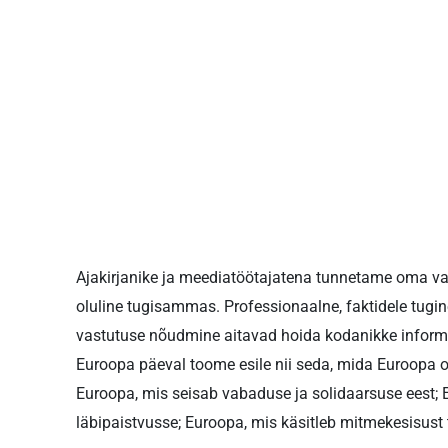
Ajakirjanike ja meediatöötajatena tunnetame oma va
oluline tugisammas. Professionaalne, faktidele tugine
vastutuse nõudmine aitavad hoida kodanikke inform
Euroopa päeval toome esile nii seda, mida Euroopa o
Euroopa, mis seisab vabaduse ja solidaarsuse eest; 
läbipaistvusse; Euroopa, mis käsitleb mitmekesisust