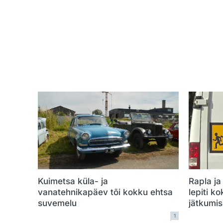
Kuimetsa küla- ja
Rapla ja
vanatehnikapäev tõi kokku ehtsa
lepiti ko
suvemelu
jätkumi
1