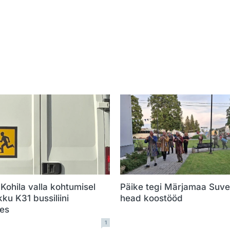
 Kohila valla kohtumisel
Päike tegi Märjamaa Suve
kku K31 bussiliini
head koostööd
ses
1