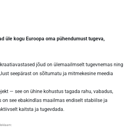
tajad üle kogu Euroopa oma pühendumust tugeva,
mokraatiavastased jõud on ülemaailmselt tugevnemas ning
 Just seepärast on sõltumatu ja mitmekesine meedia
rojekt — see on ühine kohustus tagada rahu, vabadus,
s on see ebakindlas maailmas endiselt stabiilse ja
ktiivselt kaitsta ja tugevdada.
Reklaam: