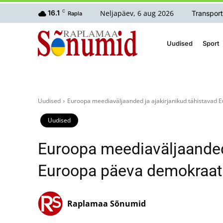
Neljapäev, 6 aug 2026
16.1
C
Transport
Rapla
Uudised
Sport
Uudised
Euroopa meediaväljaanded ja ajakirjanikud tähistavad 
Uudised
Euroopa meediaväljaanded 
Euroopa päeva demokraatia
Raplamaa Sõnumid