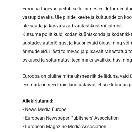
Euroopa tugevus peitub selle inimestes. Informeer
vastupidavaks. Üle piiride, keelte ja kultuuride on k
üle saada ja kasvatavad vastastikust mõistmist.
Kutsume poliitikuid, kodanikuühiskonda ja kodanikk
austades autoriõigust ja kaasnevaid õigusi ning võim
ärimudeleid. Hästi toimivad ja piisavalt rahastatud to
oskused ja sõltumatus, teenimaks avalikku huvi ning
Euroopa on oluline mitte üksnes riikide liiduna, vai
eesmärk on need, mis kindlustavad, et see lubadus pü
Allakirjutanud:
• News Media Europe
• European Newspaper Publishers’ Association
• European Magazine Media Association