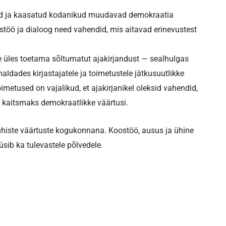
itud ja kaasatud kodanikud muudavad demokraatia
oostöö ja dialoog need vahendid, mis aitavad erinevustest
e üles toetama sõltumatut ajakirjandust — sealhulgas
aldades kirjastajatele ja toimetustele jätkusuutlikke
imetused on vajalikud, et ajakirjanikel oleksid vahendid,
 kaitsmaks demokraatlikke väärtusi.
d ühiste väärtuste kogukonnana. Koostöö, ausus ja ühine
sib ka tulevastele põlvedele.