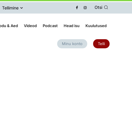
Otsi
Tellimine
odu & Aed
Videod
Podcast
Head isu
Kuulutused
Minu konto
Telli