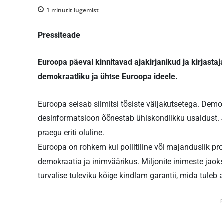
1
minutit lugemist
Pressiteade
Euroopa päeval kinnitavad ajakirjanikud ja kirjas
demokraatliku ja ühtse Euroopa ideele.
Euroopa seisab silmitsi tõsiste väljakutsetega. De
desinformatsioon õõnestab ühiskondlikku usaldust.
praegu eriti oluline.
Euroopa on rohkem kui poliitiline või majanduslik p
demokraatia ja inimväärikus. Miljonite inimeste jaok
turvalise tuleviku kõige kindlam garantii, mida tuleb a