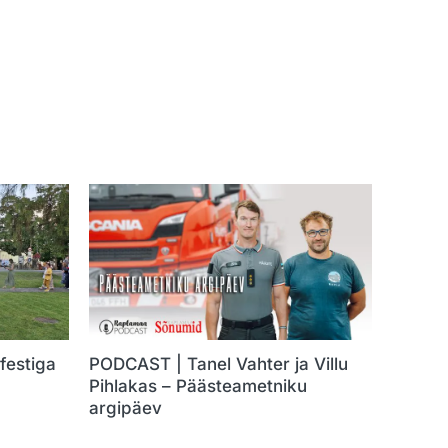
festiga
PODCAST | Tanel Vahter ja Villu
Pihlakas – Päästeametniku
argipäev