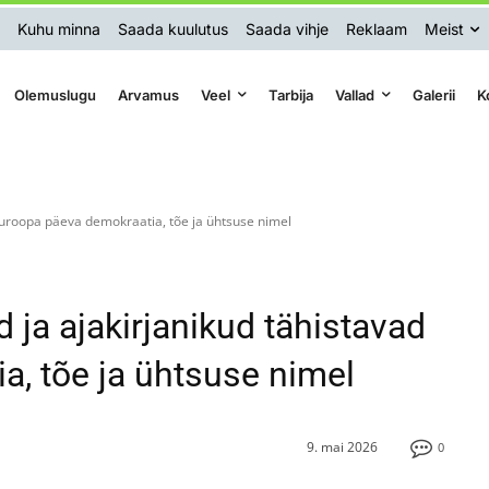
Kuhu minna
Saada kuulutus
Saada vihje
Reklaam
Meist
Olemuslugu
Arvamus
Veel
Tarbija
Vallad
Galerii
K
Euroopa päeva demokraatia, tõe ja ühtsuse nimel
ja ajakirjanikud tähistavad
, tõe ja ühtsuse nimel
9. mai 2026
0