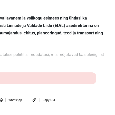
 vallavanem ja volikogu esimees ning ühtlasi ka
ti Linnade ja Valdade Liidu (ELVL) asedirektorina on
ajandus, ehitus, planeeringud, teed ja transport ning
takse poliitilisi muudatusi, mis mõjutavad kas üleriigilist
WhatsApp
Copy URL