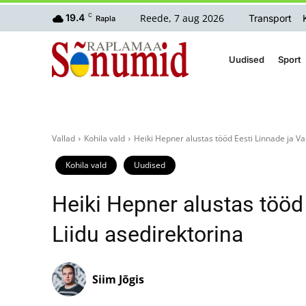
Reede, 7 aug 2026
19.4
C
Transport
Rapla
Uudised
Sport
Vallad
Kohila vald
Heiki Hepner alustas tööd Eesti Linnade ja Va
Kohila vald
Uudised
Heiki Hepner alustas tööd
Liidu asedirektorina
Siim Jõgis