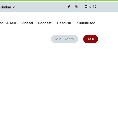
Otsi
llimine
odu & Aed
Videod
Podcast
Head isu
Kuulutused
Minu konto
Telli