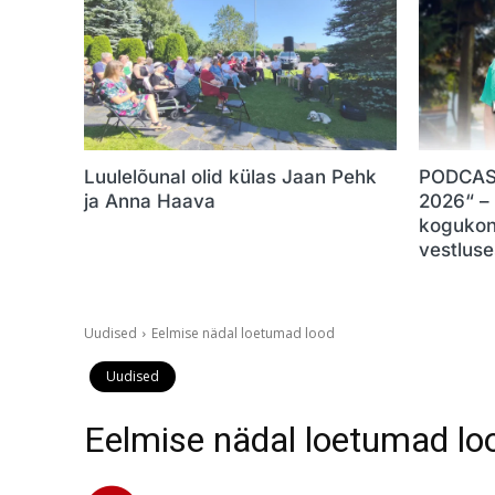
Luulelõunal olid külas Jaan Pehk
PODCAST
ja Anna Haava
2026“ –
kogukon
vestluse