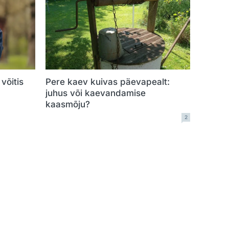
võitis
Pere kaev kuivas päevapealt:
juhus või kaevandamise
kaasmõju?
2