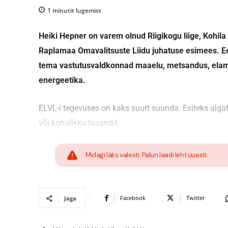
1
minutit lugemist
Heiki Hepner on varem olnud Riigikogu liige, Kohila
Raplamaa Omavalitsuste Liidu juhatuse esimees. Ees
tema vastutusvaldkonnad maaelu, metsandus, elamum
energeetika.
ELVL-i tegevuses on kaks suurt suunda. Esiteks algata
või kohalikku tasandit.
Midagi läks valesti. Palun laadi leht uuesti.
Facebook
Twitter
Jaga