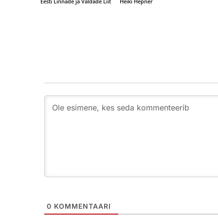
Eesti Linnade ja Valdade Liit
Heiki Hepner
0
KOMMENTAARI