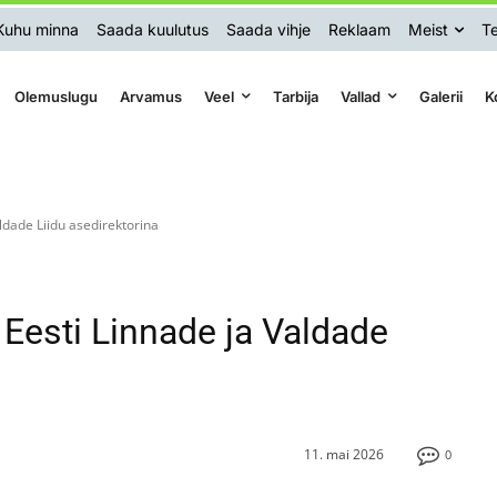
Kuhu minna
Saada kuulutus
Saada vihje
Reklaam
Meist
Te
Olemuslugu
Arvamus
Veel
Tarbija
Vallad
Galerii
K
ldade Liidu asedirektorina
 Eesti Linnade ja Valdade
11. mai 2026
0