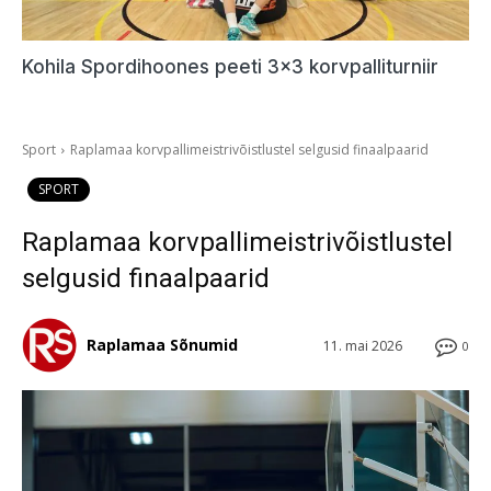
Kohila Spordihoones peeti 3×3 korvpalliturniir