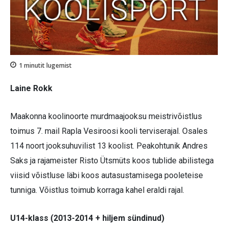
1
minutit lugemist
Laine Rokk
Maakonna koolinoorte murdmaajooksu meistrivõistlus
toimus 7. mail Rapla Vesiroosi kooli terviserajal. Osales
114 noort jooksuhuvilist 13 koolist. Peakohtunik Andres
Saks ja rajameister Risto Ütsmüts koos tublide abilistega
viisid võistluse läbi koos autasustamisega pooleteise
tunniga. Võistlus toimub korraga kahel eraldi rajal.
U14-klass (2013-2014 + hiljem sündinud)