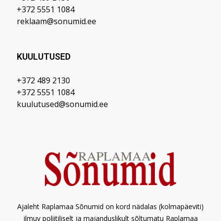
+372 5551 1084
reklaam@sonumid.ee
KUULUTUSED
+372 489 2130
+372 5551 1084
kuulutused@sonumid.ee
Ajaleht Raplamaa Sõnumid on kord nädalas (kolmapäeviti)
ilmuv poliitiliselt ja majanduslikult sõltumatu Raplamaa