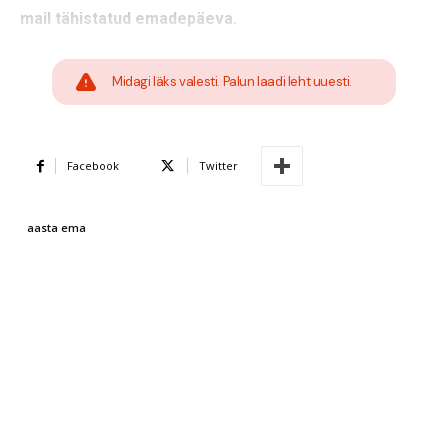
mail tähistatud emadepäeva.
Midagi läks valesti. Palun laadi leht uuesti.
Facebook
Twitter
aasta ema