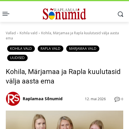
Vallad
Kohila vald
Kohila, Märjamaa ja Rapla kuulutasid välja aasta
ema
KOHILA VALD
RAPLA VALD
MÄRJAMAA VALD
UUDISED
Kohila, Märjamaa ja Rapla kuulutasid
välja aasta ema
Raplamaa Sõnumid
12. mai 2026
0