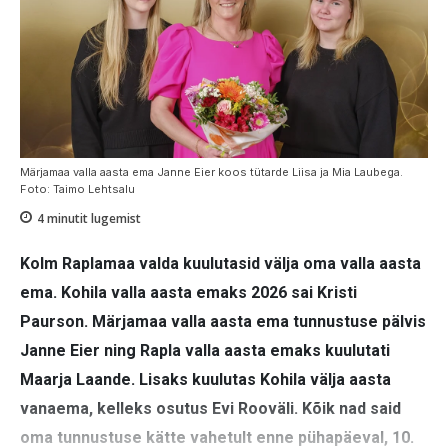
Märjamaa valla aasta ema Janne Eier koos tütarde Liisa ja Mia Laubega.
Foto: Taimo Lehtsalu
4
minutit lugemist
Kolm Raplamaa valda kuulutasid välja oma valla aasta
ema. Kohila valla aasta emaks 2026 sai Kristi
Paurson. Märjamaa valla aasta ema tunnustuse pälvis
Janne Eier ning Rapla valla aasta emaks kuulutati
Maarja Laande. Lisaks kuulutas Kohila välja aasta
vanaema, kelleks osutus Evi Rooväli. Kõik nad said
oma tunnustuse kätte vahetult enne pühapäeval, 10.