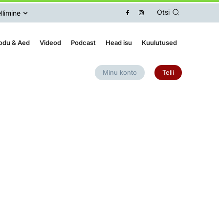
Otsi
llimine
odu & Aed
Videod
Podcast
Head isu
Kuulutused
Minu konto
Telli