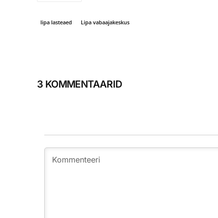
lipa lasteaed
Lipa vabaajakeskus
3 KOMMENTAARID