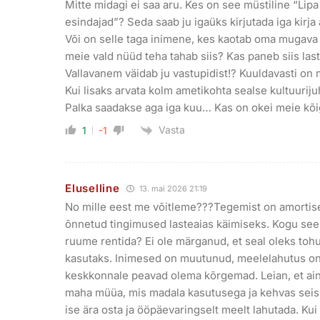
Mitte midagi ei saa aru. Kes on see müstiline “Lipa
esindajad”? Seda saab ju igaüks kirjutada iga kirja al
Või on selle taga inimene, kes kaotab oma mugava
meie vald nüüd teha tahab siis? Kas paneb siis last
Vallavanem väidab ju vastupidist!? Kuuldavasti o
Kui lisaks arvata kolm ametikohta sealse kultuuriju
Palka saadakse aga iga kuu… Kas on okei meie kõi
Vasta
1
-1
Eluselline
13. mai 2026 21:19
No mille eest me võitleme???Tegemist on amortis
õnnetud tingimused lasteaias käimiseks. Kogu see 
ruume rentida? Ei ole märganud, et seal oleks tohu
kasutaks. Inimesed on muutunud, meelelahutus o
keskkonnale peavad olema kõrgemad. Leian, et ain
maha müüa, mis madala kasutusega ja kehvas seisu
ise ära osta ja ööpäevaringselt meelt lahutada. Ku