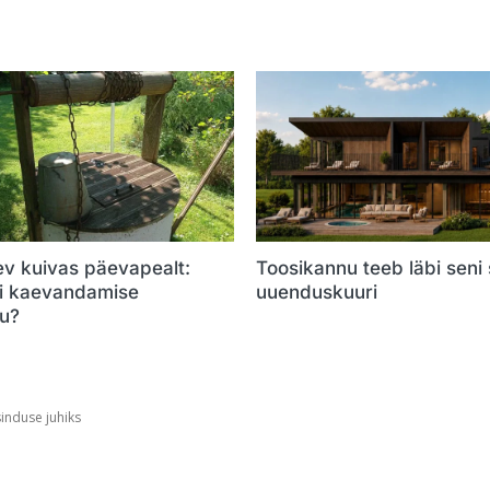
ev kuivas päevapealt:
Toosikannu teeb läbi seni
õi kaevandamise
uuenduskuuri
u?