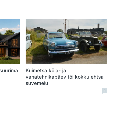
 suurima
Kuimetsa küla- ja
vanatehnikapäev tõi kokku ehtsa
suvemelu
1