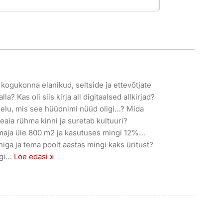
 kogukonna elanikud, seltside ja ettevõtjate
la? Kas oli siis kirja all digitaalsed allkirjad?
 elu, mis see hüüdnimi nüüd oligi…? Mida
eaia rühma kinni ja suretab kultuuri?
n maja üle 800 m2 ja kasutuses mingi 12%…
higa ja tema poolt aastas mingi kaks üritust?
gi
…
Loe edasi »