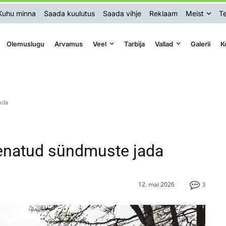
Kuhu minna
Saada kuulutus
Saada vihje
Reklaam
Meist
Te
Olemuslugu
Arvamus
Veel
Tarbija
Vallad
Galerii
K
ada
enatud sündmuste jada
12. mai 2026
3