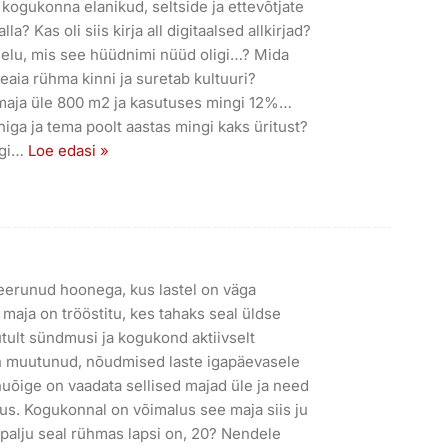
 kogukonna elanikud, seltside ja ettevõtjate
la? Kas oli siis kirja all digitaalsed allkirjad?
 elu, mis see hüüdnimi nüüd oligi…? Mida
eaia rühma kinni ja suretab kultuuri?
n maja üle 800 m2 ja kasutuses mingi 12%…
higa ja tema poolt aastas mingi kaks üritust?
gi
…
Loe edasi »
eerunud hoonega, kus lastel on väga
maja on trööstitu, kes tahaks seal üldse
tult sündmusi ja kogukond aktiivselt
n muutunud, nõudmised laste igapäevasele
uõige on vaadata sellised majad üle ja need
s. Kogukonnal on võimalus see maja siis ju
i palju seal rühmas lapsi on, 20? Nendele