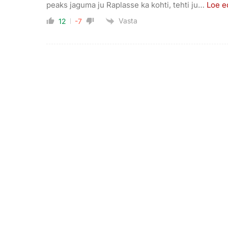
peaks jaguma ju Raplasse ka kohti, tehti ju
…
Loe e
Vasta
12
-7