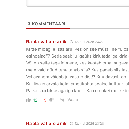
3
KOMMENTAARI
Rapla valla elanik
12. mai 2026 23:27
Mitte midagi ei saa aru. Kes on see müstiline “Lipa
esindajad”? Seda saab ju igaüks kirjutada iga kirja al
Või on selle taga inimene, kes kaotab oma mugava
meie vald nüüd teha tahab siis? Kas paneb siis last
Vallavanem väidab ju vastupidist!? Kuuldavasti o
Kui lisaks arvata kolm ametikohta sealse kultuuriju
Palka saadakse aga iga kuu… Kaa on okei meie kõi
Vasta
12
-9
Rapla valla elanik
12. mai 2026 23:28