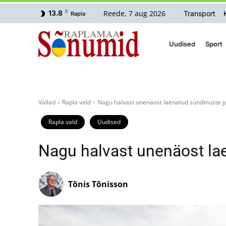
Reede, 7 aug 2026
13.8
C
Transport
Rapla
Uudised
Sport
Vallad
Rapla vald
Nagu halvast unenäost laenatud sündmuste j
Rapla vald
Uudised
Nagu halvast unenäost la
Tõnis Tõnisson