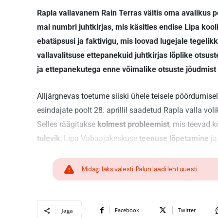
Rapla vallavanem Rain Terras väitis oma avalikus pöö
mai numbri juhtkirjas, mis käsitles endise Lipa kooli
ebatäpsusi ja faktivigu, mis loovad lugejale tegelik
vallavalitsuse ette­panekuid juhtkirjas lõplike otsu
ja ettepanekutega enne võimalike otsuste jõudmist po
Alljärgnevas toetume siiski ühele teisele pöördumisel
esindajate poolt 28. aprillil saadetud Rapla valla vol
Selles räägitakse
kolmest probleemist
, mis teevad k
tulevik
, Lipa Vabaajakeskuse
teenuse lõpetamine
ja
Midagi läks valesti. Palun laadi leht uuesti.
Facebook
Twitter
Jaga