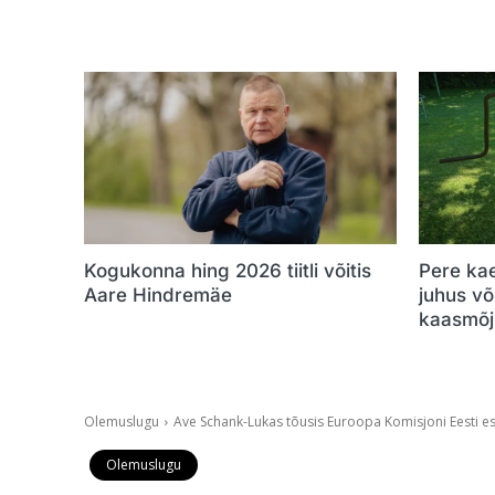
Kogukonna hing 2026 tiitli võitis
Pere ka
Aare Hindremäe
juhus v
kaasmõj