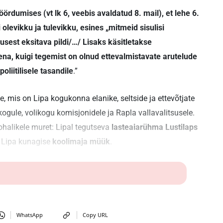
rdumises (vt lk 6, veebis avaldatud 8. mail), et lehe 6.
 olevikku ja tulevikku, esines „mitmeid sisulisi
kusest eksitava pildi/…/ Lisaks käsitletakse
stena, kuigi tegemist on olnud ettevalmistavate arutelude
liitilisele tasandile
.”
e, mis on Lipa kogukonna elanike, seltside ja ettevõtjate
ikogule, volikogu komisjonidele ja Rapla vallavalitsusele.
ohalikele muret: Lipal tegutseva
lasteaiarühma Lustilaps
 Lipa kunagise
koolimaja müük
.
WhatsApp
Copy URL