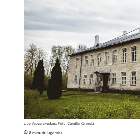
Lipa Vabaajakeskus. Foto. Camilla Kännola
8
minutit lugemist