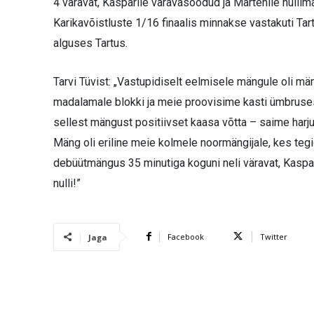
4 väravat, Kasparile väravasöödud ja Martenile nullim
Karikavõistluste 1/16 finaalis minnakse vastakuti 
alguses Tartus.
Tarvi Tüvist: „Vastupidiselt eelmisele mängule oli mä
madalamale blokki ja meie proovisime kasti ümbruses 
sellest mängust positiivset kaasa võtta – saime harju
Mäng oli eriline meie kolmele noormängijale, kes teg
debüütmängus 35 minutiga koguni neli väravat, Kaspar
nulli!”
Facebook
Twitter
Jaga