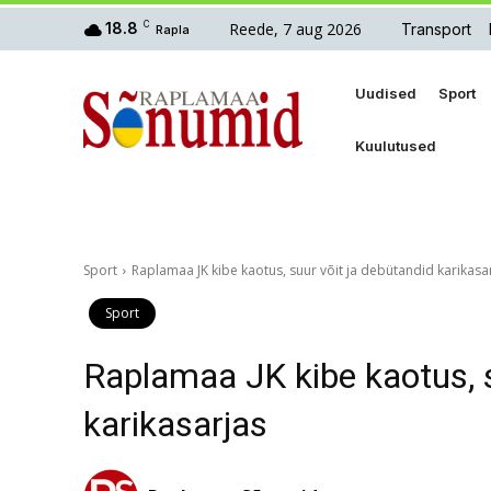
Reede, 7 aug 2026
18.8
C
Transport
Rapla
Uudised
Sport
Kuulutused
Sport
Raplamaa JK kibe kaotus, suur võit ja debütandid karikasa
Sport
Raplamaa JK kibe kaotus, s
karikasarjas