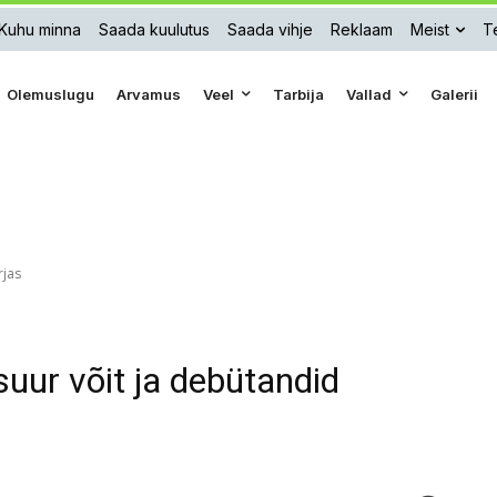
Kuhu minna
Saada kuulutus
Saada vihje
Reklaam
Meist
Te
Olemuslugu
Arvamus
Veel
Tarbija
Vallad
Galerii
rjas
uur võit ja debütandid