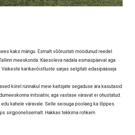
ees kaks mängu. Esmalt võõrustati möödunud reedel
o Tallinn meeskonda. Käesoleva nädala esmaspäeval aga
 Väikeste karikavõistluste sarjas selgitati edasipääseja
sed kiirel rünnakul meie kaitsjate segaduse ära kasutasid
dumeeskonna initsiatiiv, aga vastase väravat ei ohustatud.
t edu kahele väravale. Selle seisuga poolaeg ka lõppes.
gis sirgjoonelisemalt. Hakkas tekkima rohkem