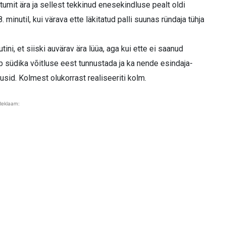
mit ära ja sellest tekkinud enesekindluse pealt oldi
minutil, kui värava ette läkitatud palli suunas ründaja tühja
i, et siiski auvärav ära lüüa, aga kui ette ei saanud
eb südika võitluse eest tunnustada ja ka nende esindaja-
tusid. Kolmest olukorrast realiseeriti kolm.
Reklaam: