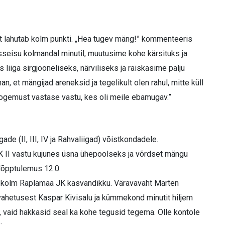
t lahutab kolm punkti. „Hea tugev mäng!” kommenteeris
sseisu kolmandal minutil, muutusime kohe kärsituks ja
liiga sirgjooneliseks, närviliseks ja raiskasime palju
, et mängijad areneksid ja tegelikult olen rahul, mitte küll
kogemust vastase vastu, kes oli meile ebamugav.”
ade (II, III, IV ja Rahvaliigad) võistkondadele.
K II vastu kujunes üsna ühepoolseks ja võrdset mängu
lõpptulemus 12:0.
kolm Raplamaa JK kasvandikku. Väravavaht Marten
vahetusest Kaspar Kivisalu ja kümmekond minutit hiljem
, vaid hakkasid seal ka kohe tegusid tegema. Olle kontole