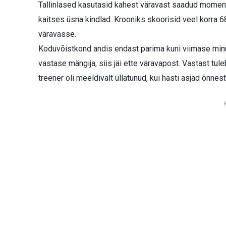
Tallinlased kasutasid kahest väravast saadud momentu
kaitses üsna kindlad. Krooniks skoorisid veel korra 68. 
väravasse.
Koduvõistkond andis endast parima kuni viimase minutin
vastase mängija, siis jäi ette väravapost. Vastast tul
treener oli meeldivalt üllatunud, kui hästi asjad õnnes