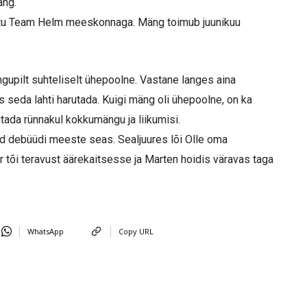
äng.
Tartu Team Helm meeskonnaga. Mäng toimub juunikuu
ngupilt suhteliselt ühepoolne. Vastane langes aina
seda lahti harutada. Kuigi mäng oli ühepoolne, on ka
tada rünnakul kokkumängu ja liikumisi.
id debüüdi meeste seas. Sealjuures lõi Olle oma
 tõi teravust äärekaitsesse ja Marten hoidis väravas taga
WhatsApp
Copy URL