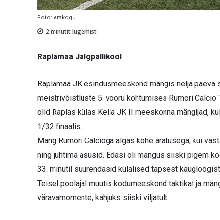
Foto: erakogu
2
minutit lugemist
Raplamaa Jalgpallikool
Raplamaa JK esindusmeeskond mängis nelja päeva s
meistrivõistluste 5. vooru kohtumises Rumori Calci
olid Raplas külas Keila JK II meeskonna mängijad, kui
1/32 finaalis.
Mäng Rumori Calcioga algas kohe äratusega, kui vasta
ning juhtima asusid. Edasi oli mängus siiski pigem ko
33. minutil suurendasid külalised täpsest kauglöögis
Teisel poolajal muutis kodumeeskond taktikat ja män
väravamomente, kahjuks siiski viljatult.