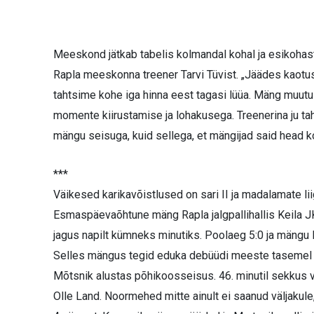
Meeskond jätkab tabelis kolmandal kohal ja esikohas
Rapla meeskonna treener Tarvi Tüvist. „Jäädes kaotu
tahtsime kohe iga hinna eest tagasi lüüa. Mäng muutus 
momente kiirustamise ja lohakusega. Treenerina ju tahan
mängu seisuga, kuid sellega, et mängijad said head 
***
Väikesed karikavõistlused on sari II ja madalamate liig
Esmaspäevaõhtune mäng Rapla jalgpallihallis Keila J
jagus napilt kümneks minutiks. Poolaeg 5:0 ja mängu 
Selles mängus tegid eduka debüüdi meeste tasemel 
Mõtsnik alustas põhikoosseisus. 46. minutil sekkus 
Olle Land. Noormehed mitte ainult ei saanud väljakule