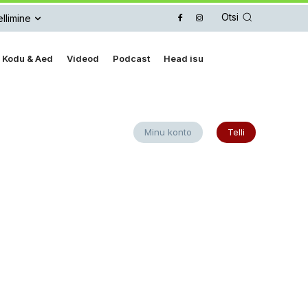
Otsi
llimine
Kodu & Aed
Videod
Podcast
Head isu
Minu konto
Telli