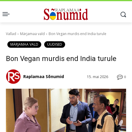
Vallad
Märjamaa vald
Bon Vegan murdis end India turule
MÄRJAMAA VALD
UUDISED
Bon Vegan murdis end India turule
Raplamaa Sõnumid
15. mai 2026
0