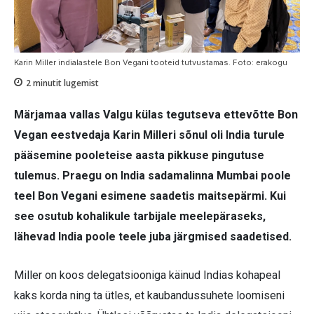
Karin Miller indialastele Bon Vegani tooteid tutvustamas. Foto: erakogu
2
minutit lugemist
Märjamaa vallas Valgu külas tegutseva ettevõtte Bon
Vegan eestvedaja Karin Milleri sõnul oli India turule
pääsemine pooleteise aasta pikkuse pingutuse
tulemus. Praegu on India sadamalinna Mumbai poole
teel Bon Vegani esimene saadetis maitsepärmi. Kui
see osutub kohalikule tarbijale meelepäraseks,
lähevad India poole teele juba järgmised saadetised.
Miller on koos delegatsiooniga käinud Indias kohapeal
kaks korda ning ta ütles, et kaubandussuhete loomiseni