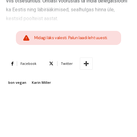
viis otsesuhtlus. Ühtlasi võõrustas ta India delegatsiooni
ka Eestis ning läbirääkimised, sealhulgas hinna üle,
kestsid poolteist aastat.
Midagi läks valesti. Palun laadi leht uuesti.
Facebook
Twitter
bon vegan
Karin Miller