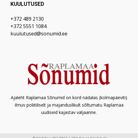
KUULUTUSED
+372 489 2130
+372 5551 1084
kuulutused@sonumid.ee
Ajaleht Raplamaa Sõnumid on kord nädalas (kolmapäeviti)
ilmuv poliitiliselt ja majanduslikult sõltumatu Raplamaa
uudiseid kajastav väljaanne.