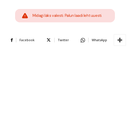
Midagi läks valesti. Palun laadi leht uuesti.
Facebook
Twitter
WhatsApp