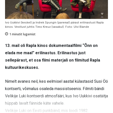
Ivo Uukkivi (keskel) ja Indrek Spungin (paremal) pärast erilinastust Rapla
kinos. Vestlust juhtis Timo Kreuz (vasakul). Foto: Ulvi Blande
1
minutit lugemist
13. mail oli Rapla kinos dokumentaalfilmi “Õnn on
elada me maal” erilinastus. Erilinastus just
sellepärast, et osa filmi materjali on filmitud Rapla
kultuurikeskuses.
Nimelt avanes neil, kes eelmisel aastal külastasid Susi Öö
kontserti, võimalus osaleda massistseenis. Filmiti bändi
Velikije Luki kontserdi atmosfääri, kus Ivo Uukkivi osatäitja
hüppab lavalt fännide käte vahele.
Velikije Luki on Eesti punkbänd, mis loodi 1982.