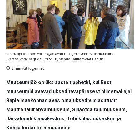
Juuru ajaloolises vallamajas avati fotograaf Jaak Kadariku näitus
„Varasalvede varjud“. Foto: FB/Mahtra Talurahvamuuseum
3
minutit lugemist
Muuseumiöö on üks aasta tipphetki, kui Eesti
muuseumid avavad uksed tavapärasest hilisemal ajal.
Rapla maakonnas avas oma uksed viis asutust:
Mahtra talurahvamuuseum, Sillaotsa talumuuseum,
Järvakandi klaasikeskus, Tohi külastuskeskus ja
Kohila kiriku tornimuuseum.