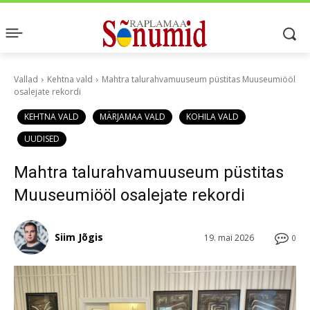
Vallad
Kehtna vald
Mahtra talurahvamuuseum püstitas Muuseumiööl
osalejate rekordi
KEHTNA VALD
MÄRJAMAA VALD
KOHILA VALD
UUDISED
Mahtra talurahvamuuseum püstitas
Muuseumiööl osalejate rekordi
Siim Jõgis
19. mai 2026
0