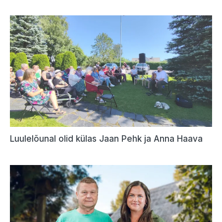
Luulelõunal olid külas Jaan Pehk ja Anna Haava