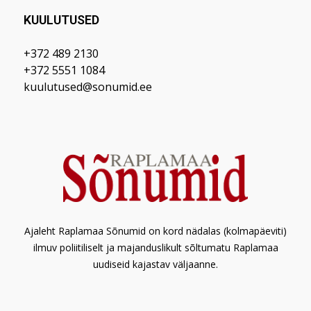
KUULUTUSED
+372 489 2130
+372 5551 1084
kuulutused@sonumid.ee
Ajaleht Raplamaa Sõnumid on kord nädalas (kolmapäeviti)
ilmuv poliitiliselt ja majanduslikult sõltumatu Raplamaa
uudiseid kajastav väljaanne.