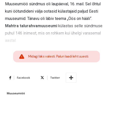
Muuseumiöö sündmus oli laupäeval, 16. mail. Sel õhtul
kuni öötundideni välja ootasid külastajaid paljud Eesti
muuseumid. Tänavu oli läbiv teema „Öös on hääli“.
Mahtra talurahvamuuseumi
külastas selle sündmuse
puhul 146 inimest, mis on rohkem kui ühelgi varasemal
aastal.
Midagi läks valesti. Palun laadi leht uuesti.
Facebook
Twitter
Muuseumiöö