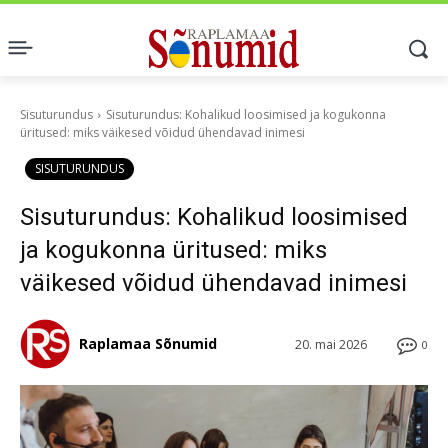
Sisuturundus
Sisuturundus: Kohalikud loosimised ja kogukonna
üritused: miks väikesed võidud ühendavad inimesi
SISUTURUNDUS
Sisuturundus: Kohalikud loosimised
ja kogukonna üritused: miks
väikesed võidud ühendavad inimesi
Raplamaa Sõnumid
20. mai 2026
0