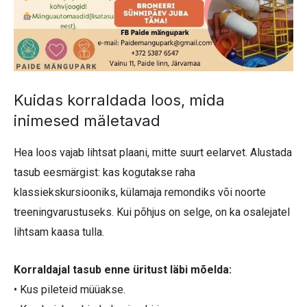
Kuidas korraldada loos, mida
inimesed mäletavad
Hea loos vajab lihtsat plaani, mitte suurt eelarvet. Alustada
tasub eesmärgist: kas kogutakse raha
klassiekskursiooniks, külamaja remondiks või noorte
treeningvarustuseks. Kui põhjus on selge, on ka osalejatel
lihtsam kaasa tulla.
Korraldajal tasub enne üritust läbi mõelda:
• Kus pileteid müüakse.