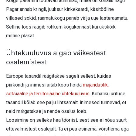
Kõige paremini töötavad auhinnad, millel on kohalik nägu.
Pagar annab kringli, juuksur kinkekaardi, käsitööline
villased sokid, raamatukogu paneb välja uue lasteraamatu.
Selline loos räägib rohkem kogukonnast kui ükskõik
milline plakat.
Ühtekuuluvus algab väikestest
osalemistest
Euroopa tasandil räägitakse sageli sellest, kuidas
piirkondi ja inimesi aitab koos hoida
majanduslik,
sotsiaalne ja territoriaalne ühtekuuluvus
. Kohaliku ürituse
tasandil kõlab see palju lihtsamalt: inimesed tunnevad, et
neid märgatakse ja nende osalus loeb.
Loosimine on selleks hea tööriist, sest see ei nõua suurt
ettevalmistust osalejalt. Ta ei pea esinema, võistlema ega