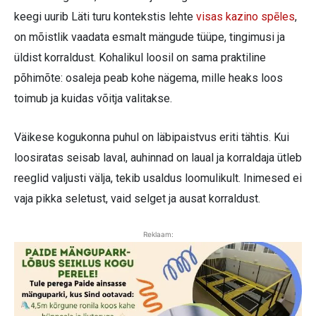
keegi uurib Läti turu kontekstis lehte
visas kazino spēles
,
on mõistlik vaadata esmalt mängude tüüpe, tingimusi ja
üldist korraldust. Kohalikul loosil on sama praktiline
põhimõte: osaleja peab kohe nägema, mille heaks loos
toimub ja kuidas võitja valitakse.
Väikese kogukonna puhul on läbipaistvus eriti tähtis. Kui
loosiratas seisab laval, auhinnad on laual ja korraldaja ütleb
reeglid valjusti välja, tekib usaldus loomulikult. Inimesed ei
vaja pikka seletust, vaid selget ja ausat korraldust.
Reklaam: