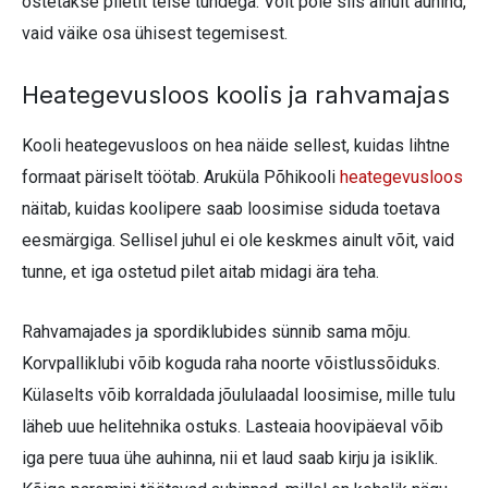
ostetakse piletit teise tundega. Võit pole siis ainult auhind,
vaid väike osa ühisest tegemisest.
Heategevusloos koolis ja rahvamajas
Kooli heategevusloos on hea näide sellest, kuidas lihtne
formaat päriselt töötab. Aruküla Põhikooli
heategevusloos
näitab, kuidas koolipere saab loosimise siduda toetava
eesmärgiga. Sellisel juhul ei ole keskmes ainult võit, vaid
tunne, et iga ostetud pilet aitab midagi ära teha.
Rahvamajades ja spordiklubides sünnib sama mõju.
Korvpalliklubi võib koguda raha noorte võistlussõiduks.
Külaselts võib korraldada jõululaadal loosimise, mille tulu
läheb uue helitehnika ostuks. Lasteaia hoovipäeval võib
iga pere tuua ühe auhinna, nii et laud saab kirju ja isiklik.