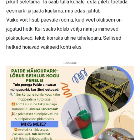
pikalt seletama. Ta saab tulla kohale, osta pileti, toetada
eesmärki ja jääda kuulama, mis edasi juhtub.
Väike võit lisab päevale rõõmu, kuid veel olulisem on
jagatud hetk. Kui saalis kõlab võitja nimi ja inimesed
plaksutavad, tekib korraks ühine tähelepanu. Sellised
hetked hoiavad väikseid kohti elus.
Reklaam: