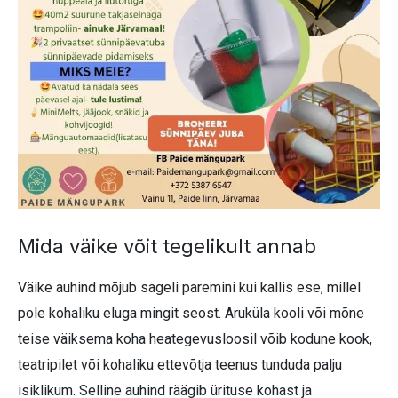
Mida väike võit tegelikult annab
Väike auhind mõjub sageli paremini kui kallis ese, millel
pole kohaliku eluga mingit seost. Aruküla kooli või mõne
teise väiksema koha heategevusloosil võib kodune kook,
teatripilet või kohaliku ettevõtja teenus tunduda palju
isiklikum. Selline auhind räägib ürituse kohast ja