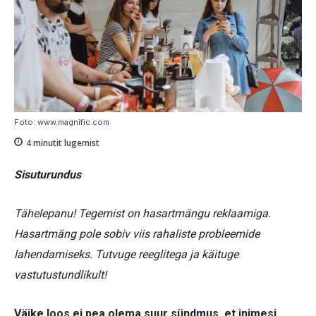
Foto: www.magnific.com
4
minutit lugemist
Sisuturundus
Tähelepanu! Tegemist on hasartmängu reklaamiga.
Hasartmäng pole sobiv viis rahaliste probleemide
lahendamiseks. Tutvuge reeglitega ja käituge
vastutustundlikult!
Väike loos ei pea olema suur sündmus, et inimesi