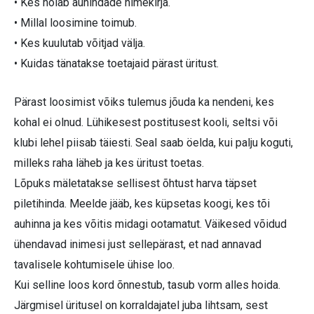
• Kes hoiab auhindade nimekirja.
• Millal loosimine toimub.
• Kes kuulutab võitjad välja.
• Kuidas tänatakse toetajaid pärast üritust.
Pärast loosimist võiks tulemus jõuda ka nendeni, kes
kohal ei olnud. Lühikesest postitusest kooli, seltsi või
klubi lehel piisab täiesti. Seal saab öelda, kui palju koguti,
milleks raha läheb ja kes üritust toetas.
Lõpuks mäletatakse sellisest õhtust harva täpset
piletihinda. Meelde jääb, kes küpsetas koogi, kes tõi
auhinna ja kes võitis midagi ootamatut. Väikesed võidud
ühendavad inimesi just sellepärast, et nad annavad
tavalisele kohtumisele ühise loo.
Kui selline loos kord õnnestub, tasub vorm alles hoida.
Järgmisel üritusel on korraldajatel juba lihtsam, sest