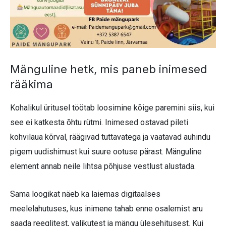
Mänguline hetk, mis paneb inimesed
rääkima
Kohalikul üritusel töötab loosimine kõige paremini siis, kui
see ei katkesta õhtu rütmi. Inimesed ostavad pileti
kohvilaua kõrval, räägivad tuttavatega ja vaatavad auhindu
pigem uudishimust kui suure ootuse pärast. Mänguline
element annab neile lihtsa põhjuse vestlust alustada.
Sama loogikat näeb ka laiemas digitaalses
meelelahutuses, kus inimene tahab enne osalemist aru
saada reeglitest, valikutest ja mängu ülesehitusest. Kui