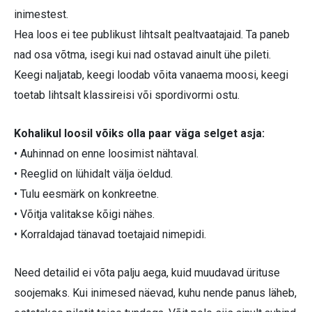
inimestest.
Hea loos ei tee publikust lihtsalt pealtvaatajaid. Ta paneb
nad osa võtma, isegi kui nad ostavad ainult ühe pileti.
Keegi naljatab, keegi loodab võita vanaema moosi, keegi
toetab lihtsalt klassireisi või spordivormi ostu.
Kohalikul loosil võiks olla paar väga selget asja:
• Auhinnad on enne loosimist nähtaval.
• Reeglid on lühidalt välja öeldud.
• Tulu eesmärk on konkreetne.
• Võitja valitakse kõigi nähes.
• Korraldajad tänavad toetajaid nimepidi.
Need detailid ei võta palju aega, kuid muudavad ürituse
soojemaks. Kui inimesed näevad, kuhu nende panus läheb,