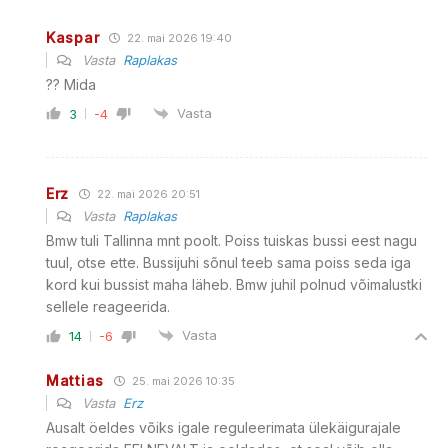
Kaspar
22. mai 2026 19:40
Vasta
Raplakas
?? Mida
Vasta
3
-4
Erz
22. mai 2026 20:51
Vasta
Raplakas
Bmw tuli Tallinna mnt poolt. Poiss tuiskas bussi eest nagu
tuul, otse ette. Bussijuhi sõnul teeb sama poiss seda iga
kord kui bussist maha läheb. Bmw juhil polnud võimalustki
sellele reageerida.
Vasta
14
-6
Mattias
25. mai 2026 10:35
Vasta
Erz
Ausalt öeldes võiks igale reguleerimata ülekäigurajale