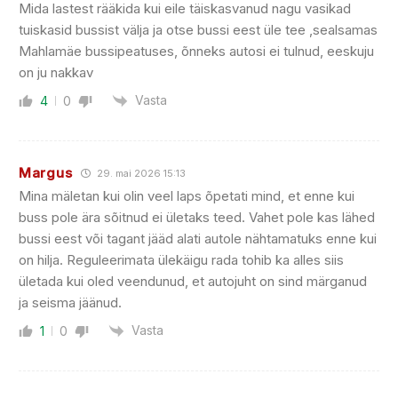
Mida lastest rääkida kui eile täiskasvanud nagu vasikad
tuiskasid bussist välja ja otse bussi eest üle tee ,sealsamas
Mahlamäe bussipeatuses, õnneks autosi ei tulnud, eeskuju
on ju nakkav
Vasta
4
0
Margus
29. mai 2026 15:13
Mina mäletan kui olin veel laps õpetati mind, et enne kui
buss pole ära sõitnud ei ületaks teed. Vahet pole kas lähed
bussi eest või tagant jääd alati autole nähtamatuks enne kui
on hilja. Reguleerimata ülekäigu rada tohib ka alles siis
ületada kui oled veendunud, et autojuht on sind märganud
ja seisma jäänud.
Vasta
1
0