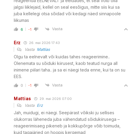
reageerida EELNEVALT ja eeldades, et seal võib olla
jalgsi liiklejaid, kellel on seal eesõigus, mitte siis kui sa
juba kellelegi otsa sõidad või kedagi näed sinnapoole
liikumas
Vasta
6
-1
Erz
26. mai 2026 17:43
Vasta
Mattias
Olgu ta eelnevalt või kuidas tahes reageerimine..
Olenemata su sõiduki kiirusest, kaob teatud nurga all
inimene piilari taha.. ja sa ei näegi teda enne, kui ta on su
EES.
Vasta
0
-1
Mattias
29. mai 2026 07:00
Vasta
Erz
Jah, muidugi, ei näegi. Seepärast võikski ju sellises
olukorras läheneda juba vähendatud sõidukiirusega –
reageerimisaeg pikeneb ja kokkupõrge võib toimuda,
kuid tagajärjed on hoopis kergemad