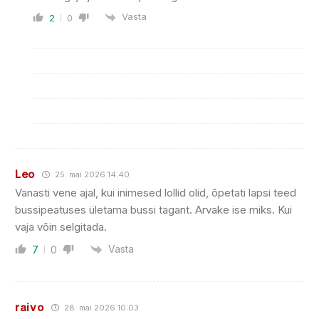
Vasta
2
0
Leo
25. mai 2026 14:40
Vanasti vene ajal, kui inimesed lollid olid, õpetati lapsi teed
bussipeatuses ületama bussi tagant. Arvake ise miks. Kui
vaja võin selgitada.
Vasta
7
0
raivo
28. mai 2026 10:03