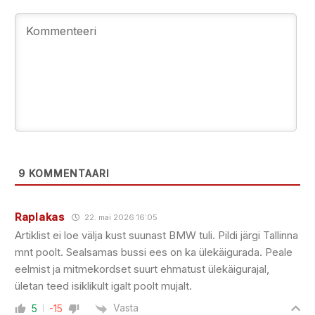
9
KOMMENTAARI
Raplakas
22. mai 2026 16:05
Artiklist ei loe välja kust suunast BMW tuli. Pildi järgi Tallinna
mnt poolt. Sealsamas bussi ees on ka ülekäigurada. Peale
eelmist ja mitmekordset suurt ehmatust ülekäigurajal,
ületan teed isiklikult igalt poolt mujalt.
Vasta
5
-15