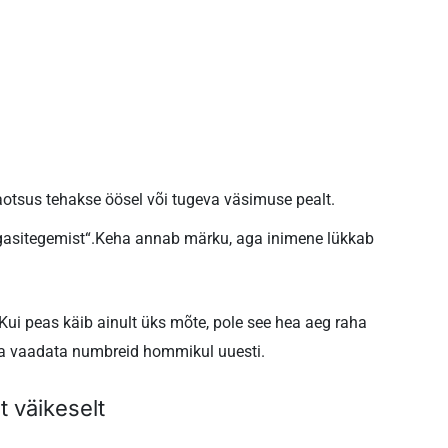
otsus tehakse öösel või tugeva väsimuse pealt.
asitegemist“.
Keha annab märku, aga inimene lükkab
Kui peas käib ainult üks mõte, pole see hea aeg raha
ja vaadata numbreid hommikul uuesti.
t väikeselt