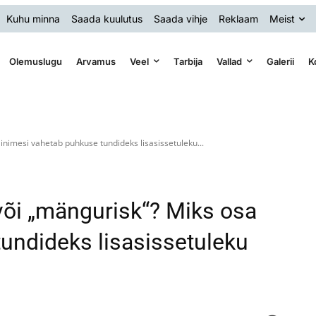
Kuhu minna
Saada kuulutus
Saada vihje
Reklaam
Meist
Olemuslugu
Arvamus
Veel
Tarbija
Vallad
Galerii
K
inimesi vahetab puhkuse tundideks lisasissetuleku...
või „mängurisk“? Miks osa
undideks lisasissetuleku