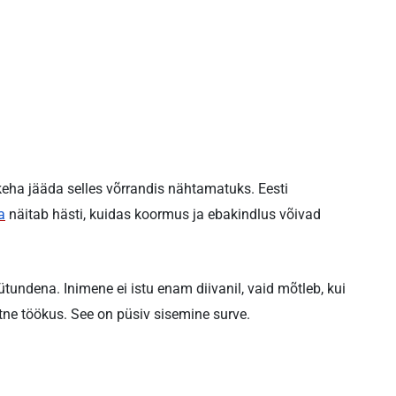
eha jääda selles võrrandis nähtamatuks. Eesti
a
näitab hästi, kuidas koormus ja ebakindlus võivad
tundena. Inimene ei istu enam diivanil, vaid mõtleb, kui
ihtne töökus. See on püsiv sisemine surve.