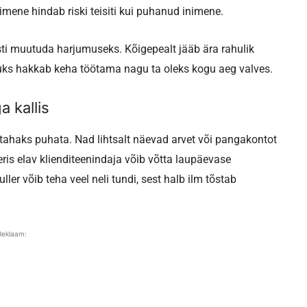
nimene hindab riski teisiti kui puhanud inimene.
esti muutuda harjumuseks. Kõigepealt jääb ära rahulik
puks hakkab keha töötama nagu ta oleks kogu aeg valves.
 kallis
ei tahaks puhata. Nad lihtsalt näevad arvet või pangakontot
ris elav klienditeenindaja võib võtta laupäevase
ler võib teha veel neli tundi, sest halb ilm tõstab
Reklaam: