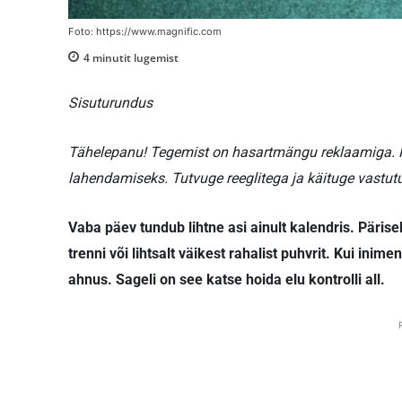
Foto: https://www.magnific.com
4
minutit lugemist
Sisuturundus
Tähelepanu! Tegemist on hasartmängu reklaamiga. H
lahendamiseks. Tutvuge reeglitega ja käituge vastutu
Vaba päev tundub lihtne asi ainult kalendris. Päris
trenni või lihtsalt väikest rahalist puhvrit. Kui inim
ahnus. Sageli on see katse hoida elu kontrolli all.