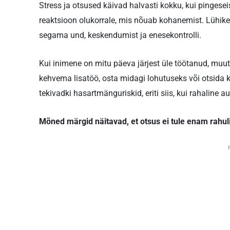
Stress ja otsused käivad halvasti kokku, kui pingesei
reaktsioon olukorrale, mis nõuab kohanemist. Lühike
segama und, keskendumist ja enesekontrolli.
Kui inimene on mitu päeva järjest üle töötanud, muut
kehvema lisatöö, osta midagi lohutuseks või otsida kii
tekivadki hasartmänguriskid, eriti siis, kui rahaline a
Mõned märgid näitavad, et otsus ei tule enam rahul