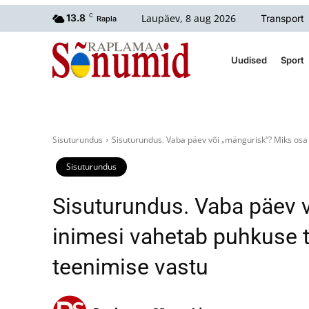
Laupäev, 8 aug 2026
13.8
C
Transport
Rapla
Uudised
Sport
Sisuturundus
Sisuturundus. Vaba päev või „mängurisk“? Miks osa 
Sisuturundus
Sisuturundus. Vaba päev 
inimesi vahetab puhkuse t
teenimise vastu