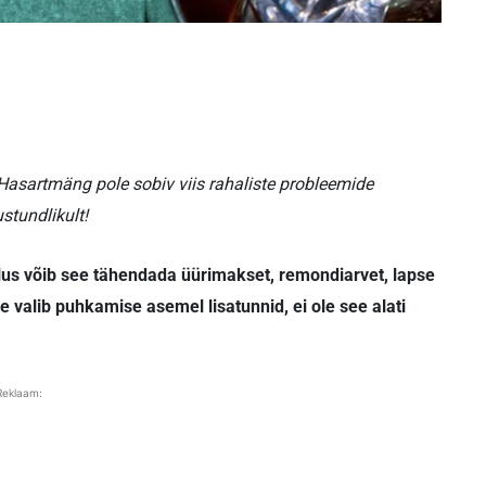
asartmäng pole sobiv viis rahaliste probleemide
stundlikult!
elus võib see tähendada üürimakset, remondiarvet, lapse
ene valib puhkamise asemel lisatunnid, ei ole see alati
Reklaam: