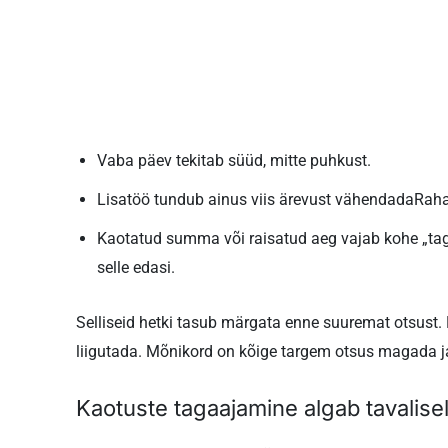
Vaba päev tekitab süüd, mitte puhkust.
Lisatöö tundub ainus viis ärevust vähendada
Raha
Kaotatud summa või raisatud aeg vajab kohe „tag
selle edasi.
Selliseid hetki tasub märgata enne suuremat otsust. 
liigutada. Mõnikord on kõige targem otsus magada 
Kaotuste tagaajamine algab tavalisel