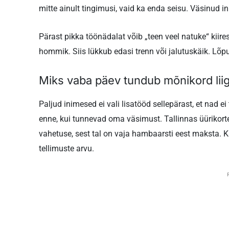
mitte ainult tingimusi, vaid ka enda seisu. Väsinud i
Pärast pikka töönädalat võib „teen veel natuke“ kiir
hommik. Siis lükkub edasi trenn või jalutuskäik. Lõ
Miks vaba päev tundub mõnikord liiga
Paljud inimesed ei vali lisatööd sellepärast, et nad 
enne, kui tunnevad oma väsimust. Tallinnas üürikorte
vahetuse, sest tal on vaja hambaarsti eest maksta. Kul
tellimuste arvu.