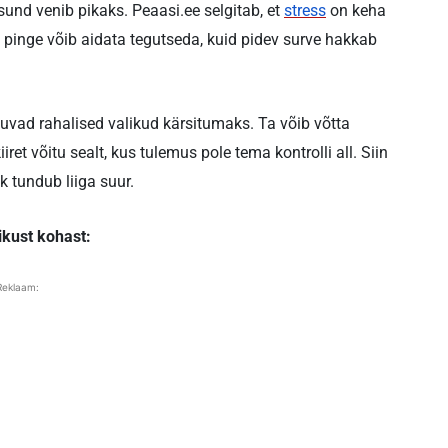
sund venib pikaks. Peaasi.ee selgitab, et
stress
on keha
 pinge võib aidata tegutseda, kuid pidev surve hakkab
uvad rahalised valikud kärsitumaks. Ta võib võtta
ret võitu sealt, kus tulemus pole tema kontrolli all. Siin
uk tundub liiga suur.
ikust kohast:
Reklaam: