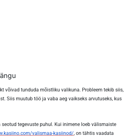
mängu
kt võivad tunduda mõistliku valikuna. Probleem tekib siis,
t. Siis muutub töö ja vaba aeg vaikseks arvutuseks, kus
a seotud tegevuste puhul. Kui inimene loeb välismaiste
.kasiino.com/valismaa-kasiinod/
, on tähtis vaadata