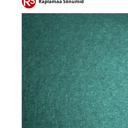
Raplamaa Sõnumid