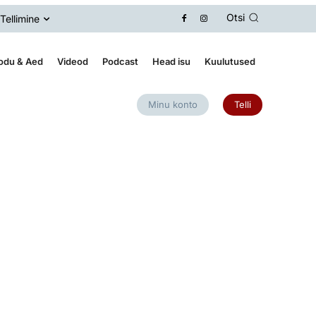
Otsi
Tellimine
odu & Aed
Videod
Podcast
Head isu
Kuulutused
Minu konto
Telli