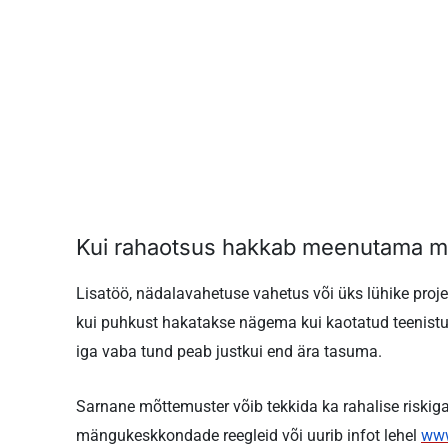
Kui rahaotsus hakkab meenutama 
Lisatöö, nädalavahetuse vahetus või üks lühike proje
kui puhkust hakatakse nägema kui kaotatud teenistus
iga vaba tund peab justkui end ära tasuma.
Sarnane mõttemuster võib tekkida ka rahalise riskig
mängukeskkondade reegleid või uurib infot lehel
www