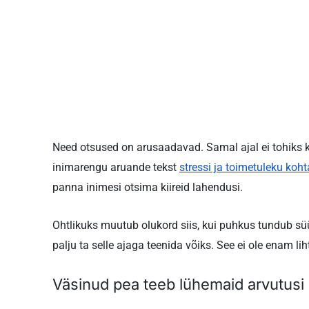
Need otsused on arusaadavad. Samal ajal ei tohiks k
inimarengu aruande tekst
stressi ja toimetuleku koht
panna inimesi otsima kiireid lahendusi.
Ohtlikuks muutub olukord siis, kui puhkus tundub süü
palju ta selle ajaga teenida võiks. See ei ole enam l
Väsinud pea teeb lühemaid arvutusi