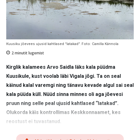
Kuusiku jõevees ujusid kahtlased “latakad”. Foto: Camilla Kännola
2
minutit lugemist
Kirglik kalamees Arvo Saidla läks kala püüdma
Kuusikule, kust voolab läbi Vigala jõgi. Ta on seal
käinud kalal varemgi ning tänavu kevade algul sai seal
kala püüda küll. Nüüd sinna minnes oli aga jõevesi
pruun ning selle peal ujusid kahtlased “latakad”.
Olukorda käis kontrollimas Keskkonnaamet, kes
reostust ei tuvastanud.