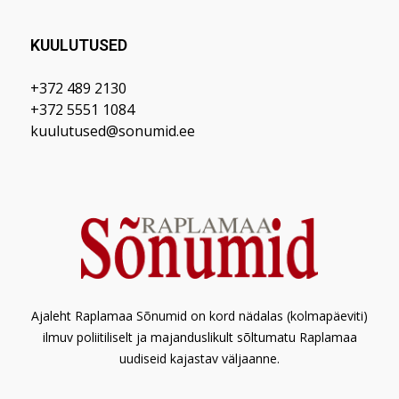
KUULUTUSED
+372 489 2130
+372 5551 1084
kuulutused@sonumid.ee
Ajaleht Raplamaa Sõnumid on kord nädalas (kolmapäeviti)
ilmuv poliitiliselt ja majanduslikult sõltumatu Raplamaa
uudiseid kajastav väljaanne.