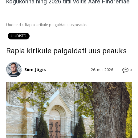
Kogukonna hing 2026 tiitli võitis Aare Hindremäe