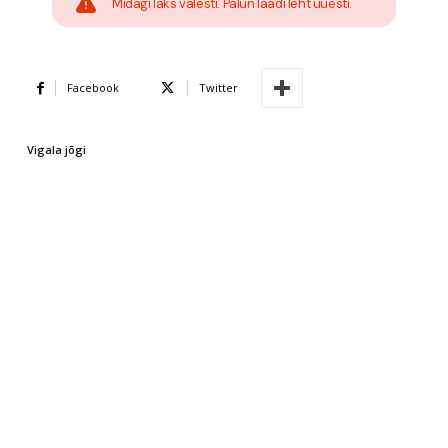
Midagi läks valesti. Palun laadi leht uuesti.
Facebook
Twitter
Vigala jõgi