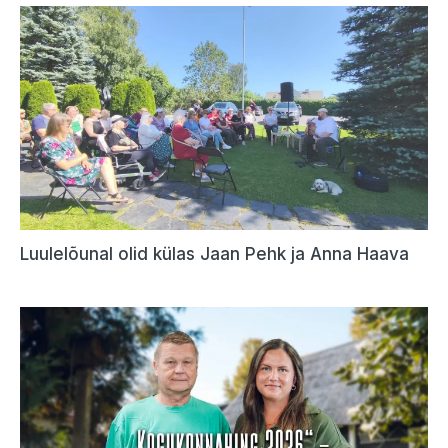
Luulelõunal olid külas Jaan Pehk ja Anna Haava