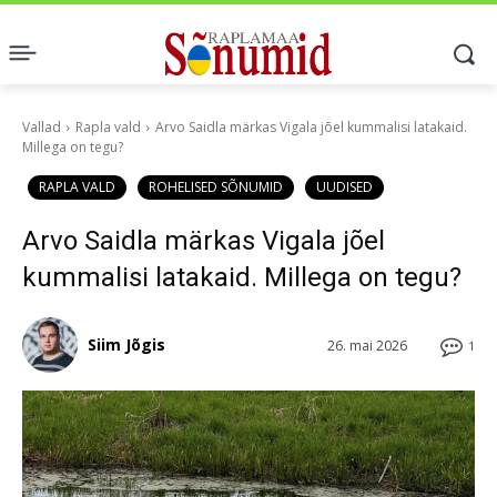
Vallad
Rapla vald
Arvo Saidla märkas Vigala jõel kummalisi latakaid.
Millega on tegu?
RAPLA VALD
ROHELISED SÕNUMID
UUDISED
Arvo Saidla märkas Vigala jõel
kummalisi latakaid. Millega on tegu?
Siim Jõgis
26. mai 2026
1