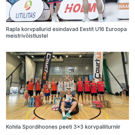
Rapla korvpallurid esindavad Eestit U16 Euroopa
meistrivõistlustel
Kohila Spordihoones peeti 3×3 korvpalliturniir