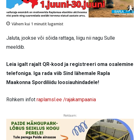
Vähem kui 1
minutit lugemist
Jaluta, jookse või sõida rattaga, liigu nii nagu Sulle
meeldib.
Leia igalt rajalt QR-kood ja registreeri oma osalemine
telefoniga. Iga rada viib Sind lähemale Rapla
Maakonna Spordiliidu loosiauhindadele!
Rohkem infot
raplamsl.ee /rajakampaania
Reklaam: