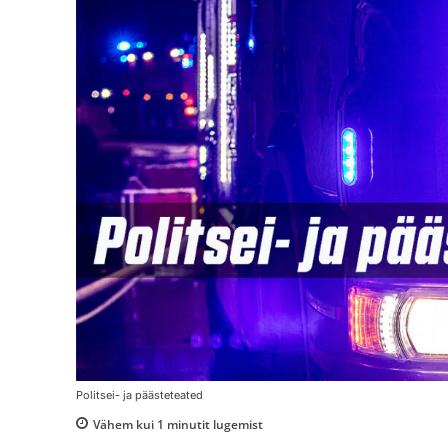
Politsei- ja päästeteated
Vähem kui 1
minutit lugemist