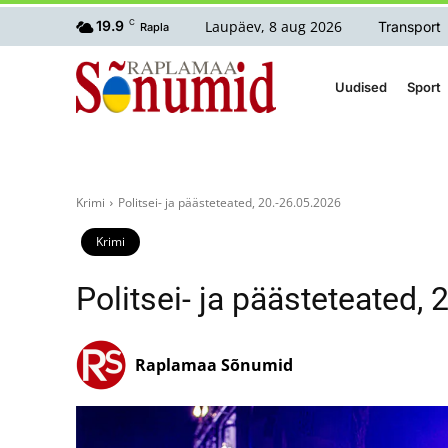
Laupäev, 8 aug 2026
19.9
C
Transport
Rapla
Uudised
Sport
Krimi
Politsei- ja päästeteated, 20.-26.05.2026
Krimi
Politsei- ja päästeteated,
Raplamaa Sõnumid