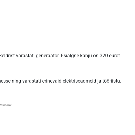
keldrist varastati generaator. Esialgne kahju on 320 eurot.
esse ning varastati erinevaid elektriseadmeid ja tööriistu.
Reklaam: