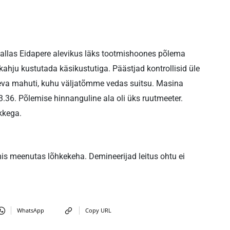
a vallas Eidapere alevikus läks tootmishoones põlema
hju kustutada käsikustutiga. Päästjad kontrollisid üle
eva mahuti, kuhu väljatõmme vedas suitsu. Masina
13.36. Põlemise hinnanguline ala oli üks ruutmeeter.
kkega.
 mis meenutas lõhkekeha. Demineerijad leitus ohtu ei
WhatsApp
Copy URL