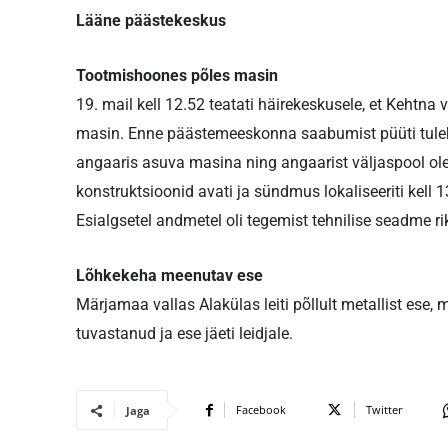
Lääne päästekeskus
Tootmishoones põles masin
19. mail kell 12.52 teatati häirekeskusele, et Kehtn
masin. Enne päästemeeskonna saabumist püüti tuleka
angaaris asuva masina ning angaarist väljaspool ol
konstruktsioonid avati ja sündmus lokaliseeriti kell 
Esialgsetel andmetel oli tegemist tehnilise seadme ri
Lõhkekeha meenutav ese
Märjamaa vallas Alakülas leiti põllult metallist ese,
tuvastanud ja ese jäeti leidjale.
Facebook
Twitter
Jaga