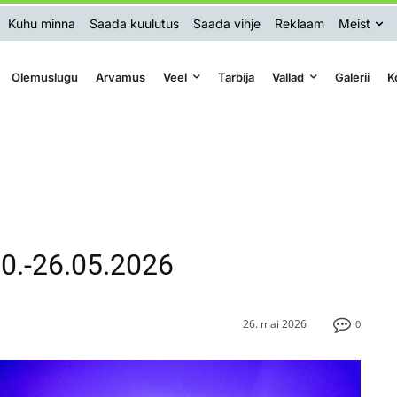
Kuhu minna
Saada kuulutus
Saada vihje
Reklaam
Meist
Olemuslugu
Arvamus
Veel
Tarbija
Vallad
Galerii
K
 20.-26.05.2026
26. mai 2026
0