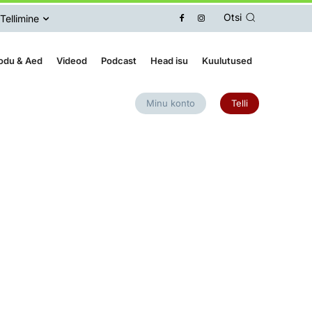
Otsi
Tellimine
odu & Aed
Videod
Podcast
Head isu
Kuulutused
Minu konto
Telli