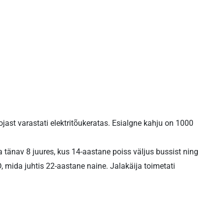
ojast varastati elektritõukeratas. Esialgne kahju on 1000
a tänav 8 juures, kus 14-aastane poiss väljus bussist ning
, mida juhtis 22-aastane naine. Jalakäija toimetati