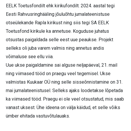
EELK Toetusfondilt ehk kirikufondilt. 2024. aastal tegi
Eesti Rahvusringhääling jõuluõhtu jumalateenistuse
otseülekande Rapla kirikust ning siis tegi SA EELK
Toetusfond kirikule ka annetuse. Koguduse juhatus
otsustas paigaldada selle eest uue peaukse. Projekt
selleks oli juba varem valmis ning annetus andis
võimaluse see ellu viia.
Uue ukse paigaldamine sai alguse neljapäeval, 21. mail
ning viimased tööd on praegu veel tegemisel. Ukse
valmistas Kuukaar OÜ ning selle sisseõnnistamine on 31.
mai jumalateenistusel. Selleks ajaks loodetakse lõpetada
ka viimased tööd. Praegu ei ole veel otsustatud, mis saab
vanast uksest. Ühe ideena on välja käidud, et selle võiks
ümber ehitada vastuvõtulauaks.