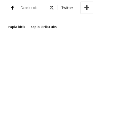
Facebook
Twitter
rapla kirik
rapla kiriku uks