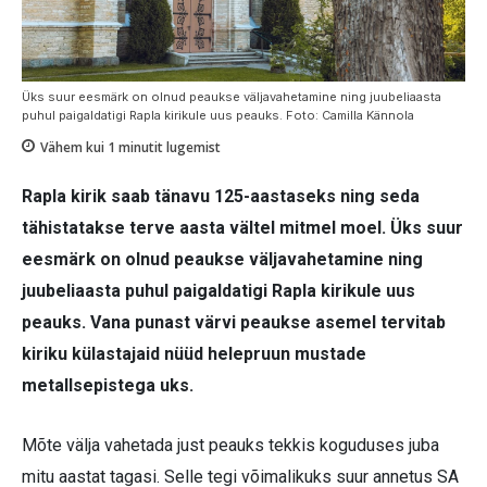
Üks suur eesmärk on olnud peaukse väljavahetamine ning juubeliaasta
puhul paigaldatigi Rapla kirikule uus peauks. Foto: Camilla Kännola
Vähem kui 1
minutit lugemist
Rapla kirik saab tänavu 125-aastaseks ning seda
tähistatakse terve aasta vältel mitmel moel. Üks suur
eesmärk on olnud peaukse väljavahetamine ning
juubeliaasta puhul paigaldatigi Rapla kirikule uus
peauks. Vana punast värvi peaukse asemel tervitab
kiriku külastajaid nüüd helepruun mustade
metallsepistega uks.
Mõte välja vahetada just peauks tekkis koguduses juba
mitu aastat tagasi. Selle tegi võimalikuks suur annetus SA