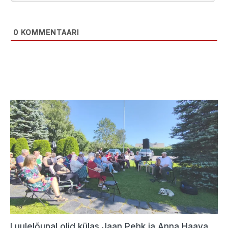
0
KOMMENTAARI
Luulelõunal olid külas Jaan Pehk ja Anna Haava