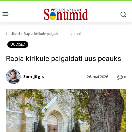
Uudised
Rapla kirikule paigaldati uus peauks
UUDISED
Rapla kirikule paigaldati uus peauks
Siim Jõgis
26. mai 2026
0