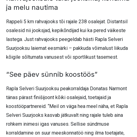
ja melu nautima
Rappeli 5 km rahvajooks tõi rajale 238 osalejat. Distantsil
osalesid nii jooksjad, kepikõndijad kui ka pered väikeste
lastega. Just rahvajooks peegeldab hästi Rapla Selveri
Suurjooksu laiemat eesmärki – pakkuda võimalust liikuda
kõigile sõltumata vanusest või sportlikust tasemest.
“See päev sünnib koostöös”
Rapla Selveri Suurjooksu peakorraldaja Donatas Narmont
tänas pärast finišijoont kõiki osalejaid, toetajaid ja
koostööpartnereid. “Meil on väga hea meel näha, et Rapla
Selveri Suurjooks kasvab jätkuvalt ning rajale tuleb aina
rohkem inimesi igas vanuses. Sellise sündmuse
korraldamine on suur meeskonnatöö ning ilma toetajate,