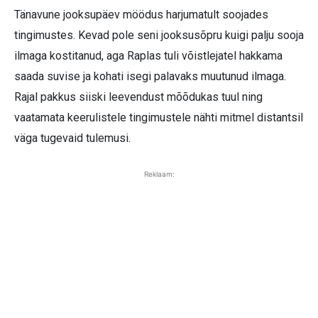
Tänavune jooksupäev möödus harjumatult soojades
tingimustes. Kevad pole seni jooksusõpru kuigi palju sooja
ilmaga kostitanud, aga Rap­las tuli võistlejatel hakkama
saada suvise ja kohati isegi palavaks muutunud ilmaga.
Rajal pakkus siiski leevendust mõõdukas tuul ning
vaatamata keerulistele tingimustele nähti mitmel distantsil
väga tugevaid tulemusi.
Reklaam: