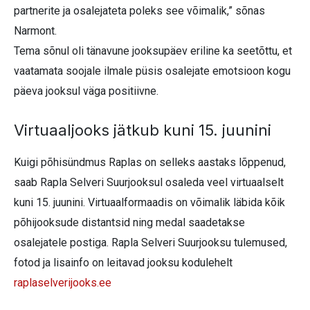
partnerite ja osalejateta poleks see võimalik,” sõnas
Narmont.
Tema sõnul oli tänavune jooksupäev eriline ka seetõttu, et
vaatamata soojale ilmale püsis osalejate emotsioon kogu
päeva jooksul väga positiivne.
Virtuaaljooks jätkub kuni 15. juunini
Kuigi põhisündmus Raplas on selleks aastaks lõppenud,
saab Rapla Selveri Suurjooksul osaleda veel virtuaalselt
kuni 15. juunini. Virtuaalformaadis on võimalik läbida kõik
põhijooksude distantsid ning medal saadetakse
osalejatele postiga. Rapla Selveri Suurjooksu tulemused,
fotod ja lisainfo on leitavad jooksu kodulehelt
raplaselverijooks.ee