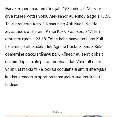
Harvikeri poolmaraton tõi rajale 153 jooksjat. Meeste
arvestuses võttis võidu Aleksandr Kuleshov ajaga 1:13.55.
Talle järgnesid Aaro Tiiksaar ning Ahti Nuga. Naiste
arvestuses oli kiireim Kaisa Kukk, kes läbis 21,1 km
distantsi ajaga 1:23.18. Teise koha saavutas Liisa Kull-
Lahe ning kolmandaks tuli Agneta Uusküla. Kaisa Kuke
osalemine pakkus tänavu palju kõneainet, sest jooksja
naasis Rapla rajale pärast beebiaastat. Vahetult enne
võistlust rääkis ta ka jooksu kodulehele antud intervjuus,
kuidas emadus ja sport on tema jaoks uue tasakaalu
leidnud.
Reklaam: