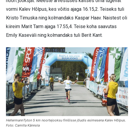
noort jooksjat. Meeste arvestuses kaitses oma tugevat
vormi Kalev Hõlpus, kes võitis ajaga 16.15,2. Teiseks tuli
Kristo Timuska ning kolmandaks Kaspar Haav. Naistest oli
kiireim Marit Tarm ajaga 17.55,4. Teise koha saavutas
Emily Kaseväli ning kolmandaks tuli Berit Kant.
HellermannTyton 5 km noortejooksu finišisse jõudis esimesena Kalev Hõlpus.
Foto: Camilla Kännola