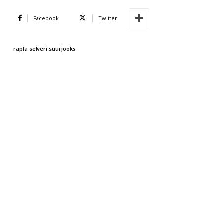
Facebook
Twitter
rapla selveri suurjooks