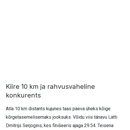
Kiire 10 km ja rahvusvaheline
konkurents
Atla 10 km distants kujunes taas päeva üheks kõige
kõrgetasemelisemaks jooksuks. Võidu viis tänavu Lätti
Dmit­rijs Serjogins, kes finišeeris ajaga 29.54. Teisena