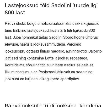
Lastejooksud tõid Sadolini juurde ligi
800 last
Päeva üheks kõige emotsionaalsemaks osaks kujunesid
taas Balbiino lastejooksud, kus starti tuli ligikaudu 800
last. Juba hommikul täitus Sadolini Spordihoone ümbrus
elevuse, naeru ja jooksusammudega. Väikseid
jooksusõpru ootasid finišis medalid, auhinnakotid, Balbiino
jäätised ning kohtumine Lotte ja jooksu rebastega.
Korraldajate sõnul näitab suur laste osalus selgelt, et
liikumisharjumus on Raplamaal jätkuvalt au sees ning
jooksust on kujunenud kogu pere spordipäev.
Rahvajooksule tuldi jooksma, kõndima