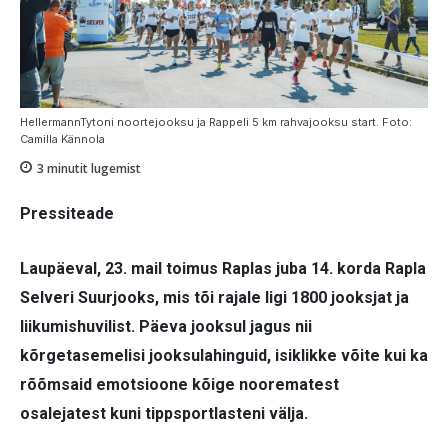
HellermannTytoni noortejooksu ja Rappeli 5 km rahvajooksu start. Foto:
Camilla Kännola
3
minutit lugemist
Pressiteade
Laupäeval, 23. mail toimus Raplas juba 14. korda Rapla
Selveri Suurjooks, mis tõi rajale ligi 1800 jooksjat ja
liikumishuvilist. Päeva jooksul jagus nii
kõrgetasemelisi jooksulahinguid, isiklikke võite kui ka
rõõmsaid emotsioone kõige noorematest
osalejatest kuni tippsportlasteni välja.