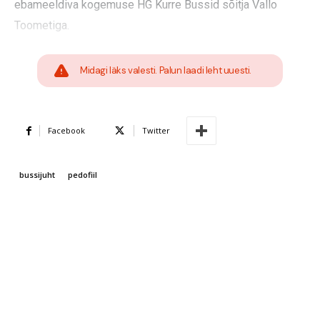
ebameeldiva kogemuse HG Kurre Bussid sõitja Vallo
Toometiga.
Midagi läks valesti. Palun laadi leht uuesti.
Facebook
Twitter
bussijuht
pedofiil