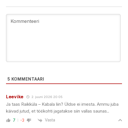
5
KOMMENTAARI
Leevike
2. juuni 2026 20:05
Ja taas Raikküla – Kabala liin? Üldse ei imesta. Ammu juba
käivad jutud, et töökohti jagatakse siin vallas saunas..
Vasta
7
-3