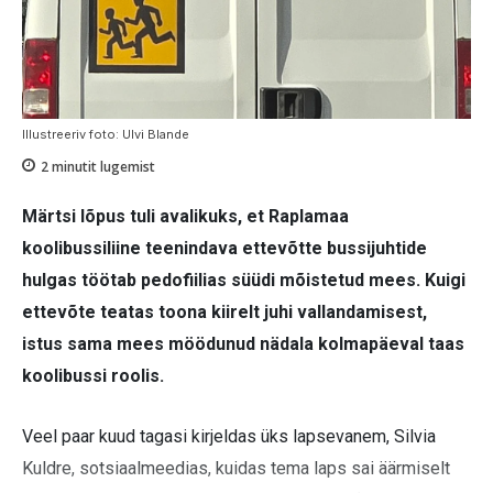
Illustreeriv foto: Ulvi Blande
2
minutit lugemist
Märtsi lõpus tuli avalikuks, et Raplamaa
koolibussiliine teenindava ettevõtte bussijuhtide
hulgas töötab pedofiilias süüdi mõistetud mees. Kuigi
ettevõte teatas toona kiirelt juhi vallandamisest,
istus sama mees möödunud nädala kolmapäeval taas
koolibussi roolis.
Veel paar kuud tagasi kirjeldas üks lapsevanem, Silvia
Kuldre, sotsiaalmeedias, kuidas tema laps sai äärmiselt