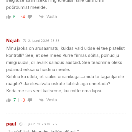
selgituse saamiseks ning tuletasin talle täna oma
pöördumist meelde.
Vasta
5
-4
Nojah
2. juuni 2026 23:53
Minu jaoks on arusaamatu, kuidas vald üldse ei tee pistelist
kontrolli? See, et see mees Kurre firmas sõitis, polnud ju
mingi uudis, oli avalik saladus aastaid. See teadmine oleks
pidanud erksana hoidma meele.
Kehtna ka ütleb, et rääkis omanikuga….mida te tagantjärele
räägite? Järelevalvata oskate tublisti aga ennetada?
Keda me siis veel kaitseme, kui mitte oma lapsi.
Vasta
7
-3
paul
3. juuni 2026 06:28
„Tä sõit’ kah Hagudin, kullõv olõvat.“