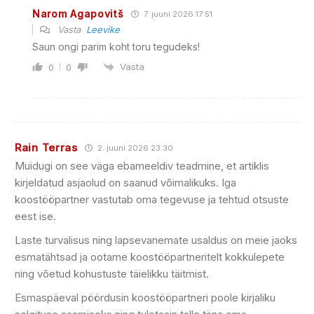
Narom Agapovitš
7. juuni 2026 17:51
Vasta
Leevike
Saun ongi parim koht toru tegudeks!
Vasta
0
0
Rain Terras
2. juuni 2026 23:30
Muidugi on see väga ebameeldiv teadmine, et artiklis
kirjeldatud asjaolud on saanud võimalikuks. Iga
koostööpartner vastutab oma tegevuse ja tehtud otsuste
eest ise.
Laste turvalisus ning lapsevanemate usaldus on meie jaoks
esmatähtsad ja ootame koostööpartneritelt kokkulepete
ning võetud kohustuste täielikku täitmist.
Esmaspäeval pöördusin koostööpartneri poole kirjaliku