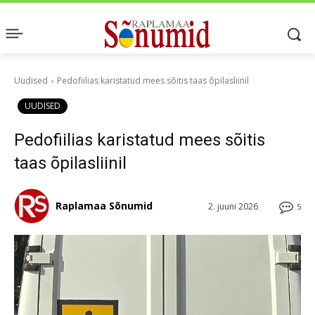
Uudised
Pedofiilias karistatud mees sõitis taas õpilasliinil
UUDISED
Pedofiilias karistatud mees sõitis
taas õpilasliinil
Raplamaa Sõnumid
2. juuni 2026
5