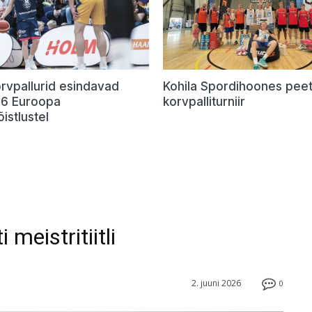
rvpallurid esindavad
Kohila Spordihoones peet
U16 Euroopa
korvpalliturniir
õistlustel