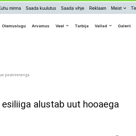
Kuhu minna
Saada kuulutus
Saada vihje
Reklaam
Meist
Te
Olemuslugu
Arvamus
Veel
Tarbija
Vallad
Galerii
uue peatreeneriga
 esiliiga alustab uut hooaega