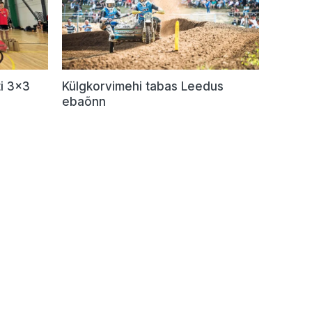
i 3×3
Külgkorvimehi tabas Leedus
ebaõnn