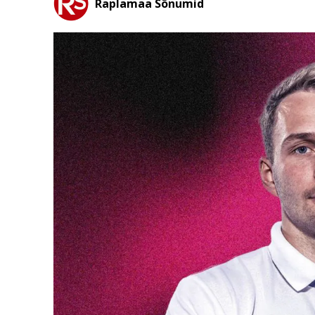
Raplamaa Sõnumid