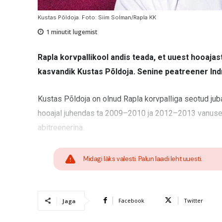
Kustas Põldoja. Foto: Siim Solman/Rapla KK
1
minutit lugemist
Rapla korvpallikool andis teada, et uuest hooaj
kasvandik Kustas Põldoja. Senine peatreener Indr
Kustas Põldoja on olnud Rapla korvpalliga seotud juba
hooajal juhendas ta 2009–2010 ja 2012–2013 vanus
abitreenerina.
Midagi läks valesti. Palun laadi leht uuesti.
Facebook
Twitter
Jaga