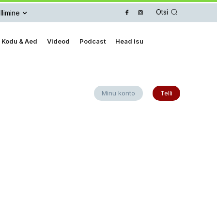
Otsi
llimine
Kodu & Aed
Videod
Podcast
Head isu
Minu konto
Telli