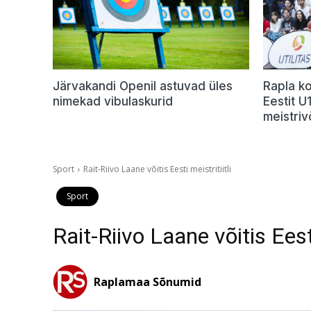
Järvakandi Openil astuvad üles
Rapla ko
nimekad vibulaskurid
Eestit 
meistriv