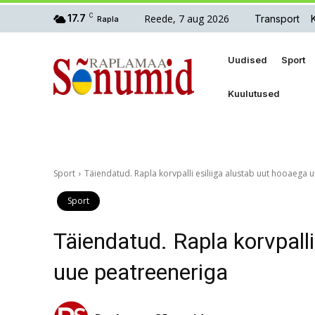
Reede, 7 aug 2026
17.7
C
Transport
Rapla
Uudised
Sport
Kuulutused
Sport
Täiendatud. Rapla korvpalli esiliiga alustab uut hooaega 
Sport
Täiendatud. Rapla korvpalli
uue peatreeneriga