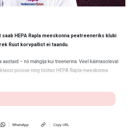
ast saab HEPA Rapla meeskonna peatreeneriks klubi
ek Ruut korvpallist ei taandu.
 aastaid – nii mängija kui treenerina. Veel käimasoleval
eklassi poisse ning töötas HEPA Rapla meeskonna
WhatsApp
Copy URL