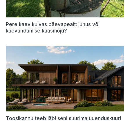
Pere kaev kuivas päevapealt: juhus või
kaevandamise kaasmõju?
Toosikannu teeb läbi seni suurima uuenduskuuri