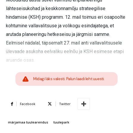
lähteseisukohad ja keskkonnamõju strateegilise
hindamise (KSH) programm. 12. mail toimus eri osapoolte
kohtumine vallavalitsuse ja volikogu esindajatega, et
arutada planeeringu hetkeseisu ja järgmisi samme.
Eelmisel nädalal, täpsemalt 27. mail anti vallavalitsusele
ülevaade asukoha eelvaliku eelnõu ja KSH esimese etapi
aruande osas.
Midagi läks valesti. Palun laadi leht uuesti.
Facebook
Twitter
märjamaa tuulearendus
tuulepark