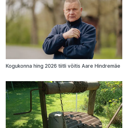
Kogukonna hing 2026 tiitli võitis Aare Hindremäe