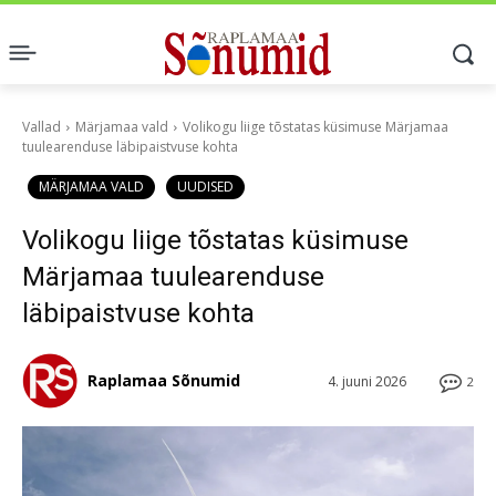
Vallad
Märjamaa vald
Volikogu liige tõstatas küsimuse Märjamaa
tuulearenduse läbipaistvuse kohta
MÄRJAMAA VALD
UUDISED
Volikogu liige tõstatas küsimuse
Märjamaa tuulearenduse
läbipaistvuse kohta
Raplamaa Sõnumid
4. juuni 2026
2