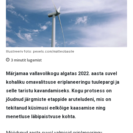
Illustreeriv foto: pexels.com/matteobasile
3
minutit lugemist
Märjamaa vallavolikogu algatas 2022. aasta suvel
kohaliku omavalitsuse eriplaneeringu tuulepargi ja
selle taristu kavandamiseks. Kogu protsess on
jõudnud järgmiste etappide aruteludeni, mis on
tekitanud küsimusi eelkõige kaasamise ning
menetluse läbipaistvuse kohta.
Möödunud aasta suvel valmisid eriplaneeringu