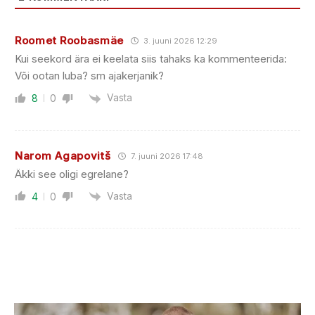
Roomet Roobasmäe
3. juuni 2026 12:29
Kui seekord ära ei keelata siis tahaks ka kommenteerida:
Või ootan luba? sm ajakerjanik?
Vasta
8
0
Narom Agapovitš
7. juuni 2026 17:48
Äkki see oligi egrelane?
Vasta
4
0