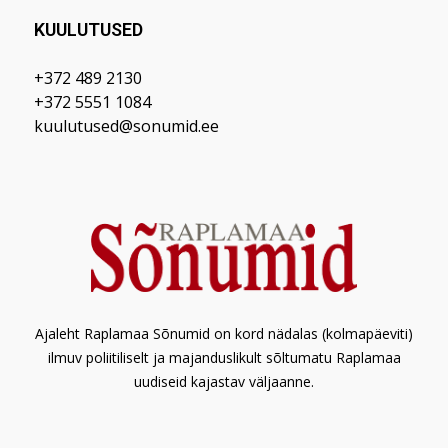
KUULUTUSED
+372 489 2130
+372 5551 1084
kuulutused@sonumid.ee
Ajaleht Raplamaa Sõnumid on kord nädalas (kolmapäeviti)
ilmuv poliitiliselt ja majanduslikult sõltumatu Raplamaa
uudiseid kajastav väljaanne.