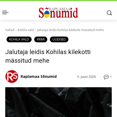
Vallad
Kohila vald
Jalutaja leidis Kohilas kilekotti mässitud mehe
KOHILA VALD
KRIMI
UUDISED
Jalutaja leidis Kohilas kilekotti
mässitud mehe
Raplamaa Sõnumid
5. juuni 2026
1