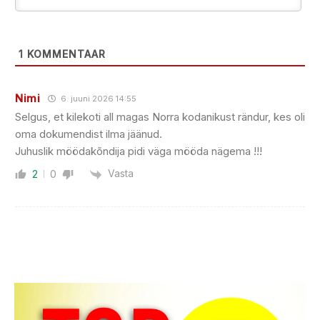
1
KOMMENTAAR
Nimi
6. juuni 2026 14:55
Selgus, et kilekoti all magas Norra kodanikust rändur, kes oli
oma dokumendist ilma jäänud.
Juhuslik möödakõndija pidi väga mööda nägema !!!
Vasta
2
0