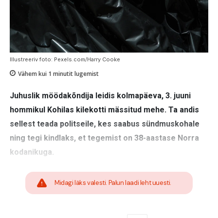
Illustreeriv foto: Pexels.com/Harry Cooke
Vähem kui 1
minutit lugemist
Juhuslik möödakõndija leidis kolmapäeva, 3. juuni
hommikul Kohilas kilekotti mässitud mehe. Ta andis
sellest teada politseile, kes saabus sündmuskohale
ning tegi kindlaks, et tegemist on 38-aastase Norra
kodanikuga.
Midagi läks valesti. Palun laadi leht uuesti.