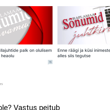
llajuhtide palk on olulisem
Enne räägi ja küsi inimest
e heaolu
alles siis tegutse
15