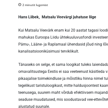
2
minutit lugemist
Hans Liibek, Matsalu Veevärgi juhatuse liige
Kui Matsalu Veevärk enam kui 20 aastat tagasi loodi, 
mahukas Euroopa Liidu ühtekuuluvusfondi investeer
Pärnu-, Lääne- ja Raplamaal ühendasid jõud ning lõid
kanalisatsiooniküsimusi terviklikult.
Tänaseks on selge, et sama loogikat tuleks laiendad
omavalitsustega Eestis ei saa veeteenust käsitleda v
pikaajalise toimekindluse ja mõistliku hinna nimel t
tegelikust taristuloogikast, mitte haldusjoontest kaa
teenusega, suurem maht võrdub efektiivsem majandam
seaduse muudatused, mis soodustavad vee-ettevõtete 
alustatud suunale.