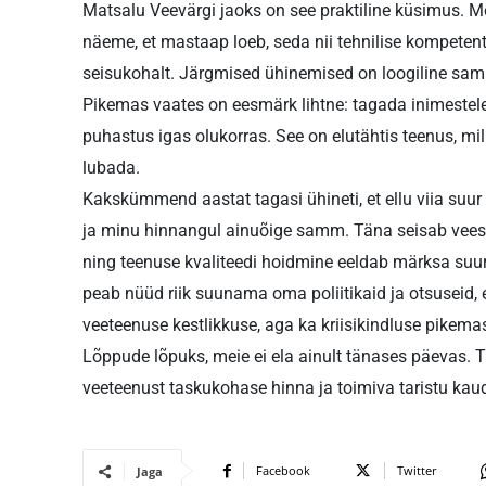
Matsalu Veevärgi jaoks on see praktiline küsimus. Me
näeme, et mastaap loeb, seda nii tehnilise kompetent
seisukohalt. Järgmised ühinemised on loogiline samm
Pikemas vaates on eesmärk lihtne: tagada inimestele j
puhastus igas olukorras. See on elutähtis teenus, mil
lubada.
Kakskümmend aastat tagasi ühineti, et ellu viia suur E
ja minu hinnangul ainuõige samm. Täna seisab veesek
ning teenuse kvaliteedi hoidmine eeldab märksa suu
peab nüüd riik suunama oma poliitikaid ja otsuseid, 
veeteenuse kestlikkuse, aga ka kriisikindluse pikema
Lõppude lõpuks, meie ei ela ainult tänases päevas. T
veeteenust taskukohase hinna ja toimiva taristu kaud
Facebook
Twitter
Jaga