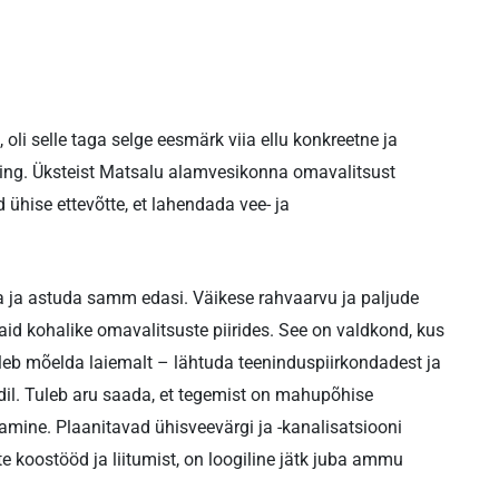
oli selle taga selge eesmärk viia ellu konkreetne ja
ing. Üksteist Matsalu alamvesikonna omavalitsust
 ühise ettevõtte, et lahendada vee- ja
a ja astuda samm edasi. Väikese rahvaarvu ja paljude
aid kohalike omavalitsuste piirides. See on valdkond, kus
uleb mõelda laiemalt – lähtuda teeninduspiirkondadest ja
rdil. Tuleb aru saada, et tegemist on mahupõhise
ine. Plaanitavad ühisveevärgi ja -kanalisatsiooni
koostööd ja liitumist, on loogiline jätk juba ammu