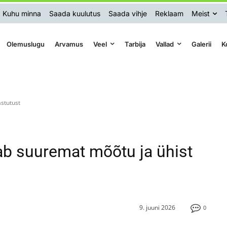
Kuhu minna
Saada kuulutus
Saada vihje
Reklaam
Meist
Olemuslugu
Arvamus
Veel
Tarbija
Vallad
Galerii
K
stutust
ab suuremat mõõtu ja ühist
9. juuni 2026
0