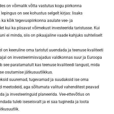
des on võimalik võtta vastutus kogu piirkonna
epingus on see kohustus selgelt kirjas: lisaks
a kõik tegevuspiirkonna asulate vee- ja
et kui ka piisavat võimekust investeerida taristusse. Kui
i ei minda, siis on pikaajaline vaade kahjuks suhteliselt
llel on keeruline oma taristut uuendada ja teenuse kvaliteeti
ajal on investeerimisvajadus valdkonnas suur ja Euroopa
b see paratamatult kas teenuse kvaliteedi langust, mida
use osutamise jätkusuutlikkus.
oleksid suuremad, tugevamad ja suudaksid ise oma
id meetodeid, aga sõltumata valitud vahenditest peavad
ida ja investeeringuid planeerida. Vee-ettevõtlus on
ada tuleb iseseisvalt ja ei saa tugineda ja loota
ätkusuutlik.