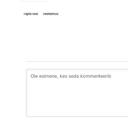
rapla vesi
veeteenus