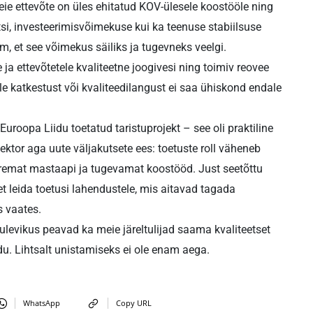
ie ettevõte on üles ehitatud KOV-ülesele koostööle ning
si, investeerimisvõimekuse kui ka teenuse stabiilsuse
, et see võimekus säiliks ja tugevneks veelgi.
a ettevõtetele kvaliteetne joogivesi ning toimiv reovee
le katkestust või kvaliteedilangust ei saa ühiskond endale
uroopa Liidu toetatud taristuprojekt – see oli praktiline
tor aga uute väljakutsete ees: toetuste roll väheneb
remat mastaapi ja tugevamat koostööd. Just seetõttu
et leida toetusi lahendustele, mis aitavad tagada
s vaates.
ulevikus peavad ka meie järeltulijad saama kvaliteetset
u. Lihtsalt unistamiseks ei ole enam aega.
WhatsApp
Copy URL