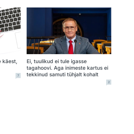
e käest,
Ei, tuulikud ei tule igasse
tagahoovi. Aga inimeste kartus ei
tekkinud samuti tühjalt kohalt
7
2