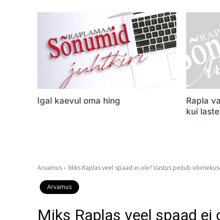
Igal kaevul oma hing
Rapla va
kui last