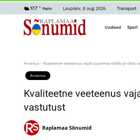
Laupäev, 8 aug 2026
17.7
C
Transport
Rapla
Uudised
Sport
Arvamus
Kvaliteetne veeteenus vajab suuremat mõõtu ja ühist va
Arvamus
Kvaliteetne veeteenus vaj
vastutust
Raplamaa Sõnumid