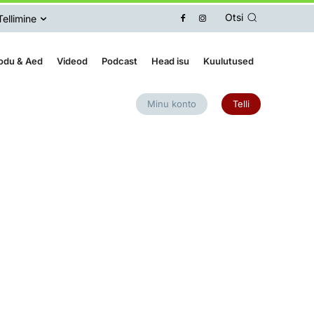
Otsi
Tellimine
odu & Aed
Videod
Podcast
Head isu
Kuulutused
Minu konto
Telli