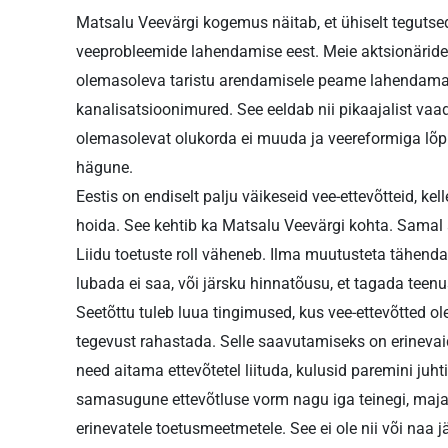
Matsalu Veevärgi kogemus näitab, et ühiselt tegutse
veeprobleemide lahendamise eest. Meie aktsionäride l
olemasoleva taristu arendamisele peame lahendama k
kanalisatsioonimured. See eeldab nii pikaajalist vaad
olemasolevat olukorda ei muuda ja veereformiga lõpun
hägune.
Eestis on endiselt palju väikeseid vee-ettevõtteid, ke
hoida. See kehtib ka Matsalu Veevärgi kohta. Samal 
Liidu toetuste roll väheneb. Ilma muutusteta tähenda
lubada ei saa, või järsku hinnatõusu, et tagada teen
Seetõttu tuleb luua tingimused, kus vee-ettevõtted 
tegevust rahastada. Selle saavutamiseks on erineva
need aitama ettevõtetel liituda, kulusid paremini juht
samasugune ettevõtluse vorm nagu iga teinegi, majand
erinevatele toetusmeetmetele. See ei ole nii või naa j