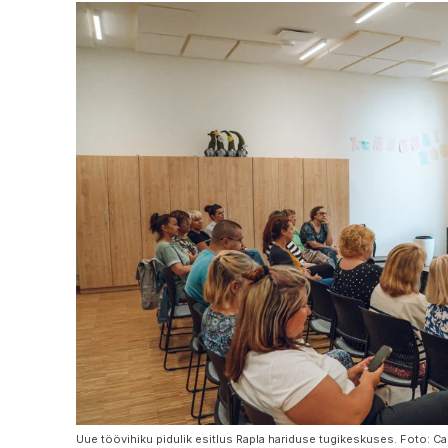
Uue töövihiku pidulik esitlus Rapla hariduse tugikeskuses. Foto: Ca