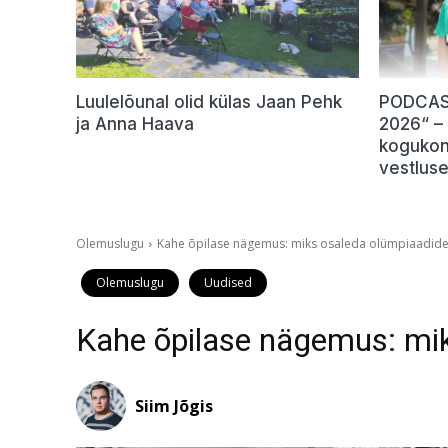
Luulelõunal olid külas Jaan Pehk
PODCAST
ja Anna Haava
2026“ –
kogukon
vestlus