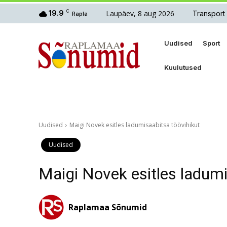
Laupäev, 8 aug 2026
19.9
C
Transport
Rapla
Uudised
Sport
Kuulutused
Uudised
Maigi Novek esitles ladumisaabitsa töövihikut
Uudised
Maigi Novek esitles ladumi
Raplamaa Sõnumid