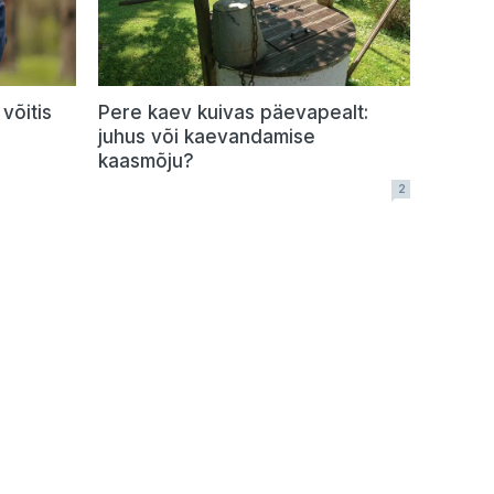
võitis
Pere kaev kuivas päevapealt:
juhus või kaevandamise
kaasmõju?
2