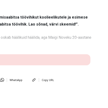
saabitsa töövihikut koolieelikutele ja esimese
abitsa töövihik. Lao sõnad, värvi skeemid!”.
 oskab häälikuid häälida, aga Maigi Noveku 20-aastane
WhatsApp
Copy URL