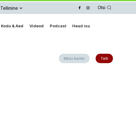
Otsi
Tellimine
Kodu & Aed
Videod
Podcast
Head isu
Minu konto
Telli