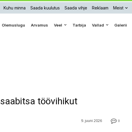
Kuhu minna
Saada kuulutus
Saada vihje
Reklaam
Meist
Olemuslugu
Arvamus
Veel
Tarbija
Vallad
Galerii
saabitsa töövihikut
9. juuni 2026
0