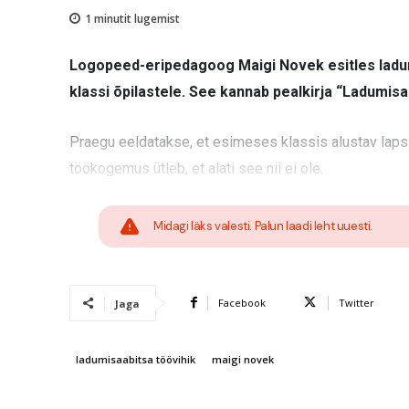
1
minutit lugemist
Logopeed-eripedagoog Maigi Novek esitles ladumi
klassi õpilastele. See kannab pealkirja “Ladumisa
Praegu eeldatakse, et esimeses klassis alustav laps
töökogemus ütleb, et alati see nii ei ole.
Midagi läks valesti. Palun laadi leht uuesti.
Facebook
Twitter
Jaga
ladumisaabitsa töövihik
maigi novek