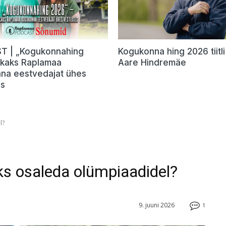
 | „Kogukonnahing
Kogukonna hing 2026 tiitli 
 kaks Raplamaa
Aare Hindremäe
na eestvedajat ühes
es