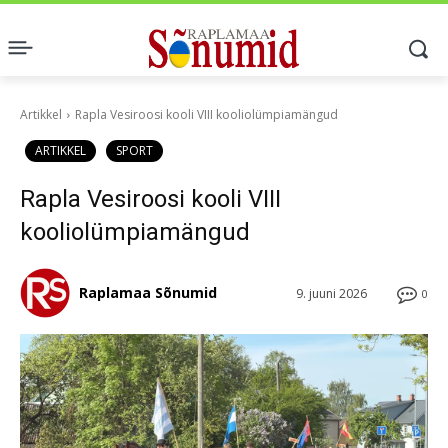
Artikkel
Rapla Vesiroosi kooli VIII kooliolümpiamängud
ARTIKKEL
SPORT
Rapla Vesiroosi kooli VIII
kooliolümpiamängud
Raplamaa Sõnumid
9. juuni 2026
0