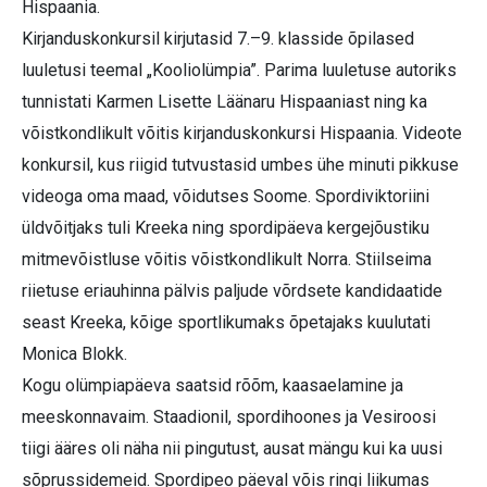
Hispaania.
Kirjanduskonkursil kirjutasid 7.–9. klasside õpilased
luuletusi teemal „Kooliolümpia”. Parima luuletuse autoriks
tunnistati Karmen Lisette Läänaru Hispaaniast ning ka
võistkondlikult võitis kirjanduskonkursi Hispaania. Videote
konkursil, kus riigid tutvustasid umbes ühe minuti pikkuse
videoga oma maad, võidutses Soome. Spordiviktoriini
üldvõitjaks tuli Kreeka ning spordipäeva kergejõustiku
mitmevõistluse võitis võistkondlikult Norra. Stiilseima
riietuse eriauhinna pälvis paljude võrdsete kandidaatide
seast Kreeka, kõige sportlikumaks õpetajaks kuulutati
Monica Blokk.
Kogu olümpiapäeva saatsid rõõm, kaasaelamine ja
meeskonnavaim. Staadionil, spordihoones ja Vesiroosi
tiigi ääres oli näha nii pingutust, ausat mängu kui ka uusi
sõprussidemeid. Spordipeo päeval võis ringi liikumas