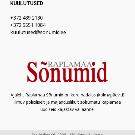
KUULUTUSED
+372 489 2130
+372 5551 1084
kuulutused@sonumid.ee
Ajaleht Raplamaa Sõnumid on kord nädalas (kolmapäeviti)
ilmuv poliitiliselt ja majanduslikult sõltumatu Raplamaa
uudiseid kajastav väljaanne.
© Nädaline OÜ 2026 | Kõik õigused kaitstud