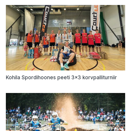
Kohila Spordihoones peeti 3×3 korvpalliturniir