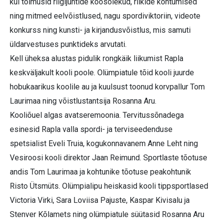
kui toimusid riigijuhtide koosolekud, riikide kohtumised
ning mitmed eelvõistlused, nagu spordiviktoriin, videote
konkurss ning kunsti- ja kirjandusvõistlus, mis samuti
üldarvestuses punktideks arvutati.
Kell üheksa alustas pidulik rongkäik liikumist Rapla
keskväljakult kooli poole. Olümpiatule tõid kooli juurde
hobukaarikus koolile au ja kuulsust toonud korvpallur Tom
Laurimaa ning võistlustantsija Rosanna Aru.
Kooliõuel algas avatseremoonia. Tervitussõnadega
esinesid Rapla valla spordi- ja terviseedenduse
spetsialist Eveli Truia, kogukonnavanem Anne Leht ning
Vesiroosi kooli direktor Jaan Reimund. Sportlaste tõotuse
andis Tom Laurimaa ja kohtunike tõotuse peakohtunik
Risto Ütsmüts. Olümpialipu heiskasid kooli tippsportlased
Victoria Virki, Sara Loviisa Pajuste, Kaspar Kivisalu ja
Stenver Kõlamets ning olümpiatule süütasid Rosanna Aru