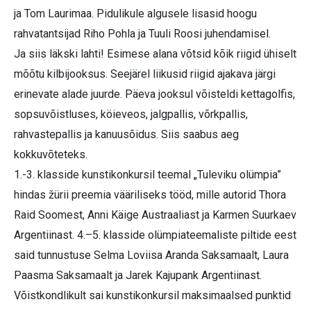
ja Tom Laurimaa. Pidulikule algusele lisasid hoogu
rahvatantsijad Riho Pohla ja Tuuli Roosi juhendamisel.
Ja siis läkski lahti! Esimese alana võtsid kõik riigid ühiselt
mõõtu kilbijooksus. Seejärel liikusid riigid ajakava järgi
erinevate alade juurde. Päeva jooksul võisteldi kettagolfis,
sopsuvõistluses, köieveos, jalgpallis, võrkpallis,
rahvastepallis ja kanuusõidus. Siis saabus aeg
kokkuvõteteks.
1.-3. klasside kunstikonkursil teemal „Tuleviku olümpia”
hindas žürii preemia vääriliseks tööd, mille autorid Thora
Raid Soomest, Anni Käige Austraaliast ja Karmen Suurkaev
Argentiinast. 4.–5. klasside olümpiateemaliste piltide eest
said tunnustuse Selma Loviisa Aranda Saksamaalt, Laura
Paasma Saksamaalt ja Jarek Kajupank Argentiinast.
Võistkondlikult sai kunstikonkursil maksimaalsed punktid