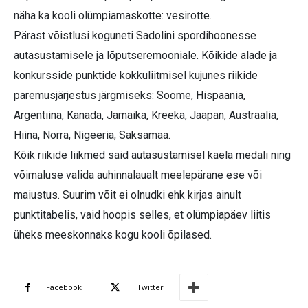
näha ka kooli olümpiamaskotte: vesirotte.
Pärast võistlusi koguneti Sadolini spordihoonesse
autasustamisele ja lõputseremooniale. Kõikide alade ja
konkursside punktide kokkuliitmisel kujunes riikide
paremusjärjestus järgmiseks: Soome, Hispaania,
Argentiina, Kanada, Jamaika, Kreeka, Jaapan, Austraalia,
Hiina, Norra, Nigeeria, Saksamaa.
Kõik riikide liikmed said autasustamisel kaela medali ning
võimaluse valida auhinnalaualt meelepärane ese või
maiustus. Suurim võit ei olnudki ehk kirjas ainult
punktitabelis, vaid hoopis selles, et olümpiapäev liitis
üheks meeskonnaks kogu kooli õpilased.
Facebook
Twitter