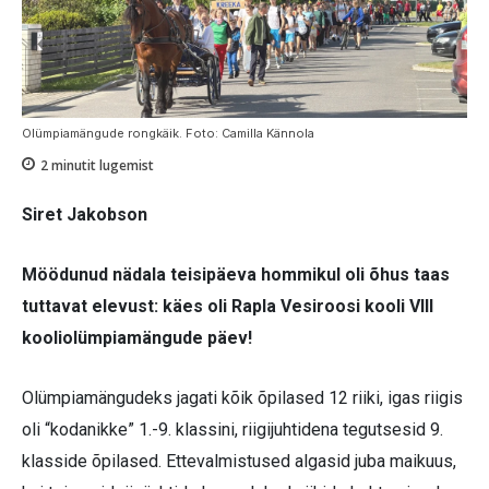
Olümpiamängude rongkäik. Foto: Camilla Kännola
2
minutit lugemist
Siret Jakobson
Möödunud nädala teisipäeva hommikul oli õhus taas
tuttavat elevust: käes oli Rapla Vesiroosi kooli VIII
kooliolümpiamängude päev!
Olümpiamängudeks jagati kõik õpilased 12 riiki, igas riigis
oli “kodanikke” 1.-9. klassini, riigijuhtidena tegutsesid 9.
klasside õpilased. Ettevalmistused algasid juba maikuus,