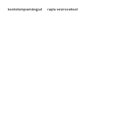
kooliolümpiamängud
rapla vesiroosikool