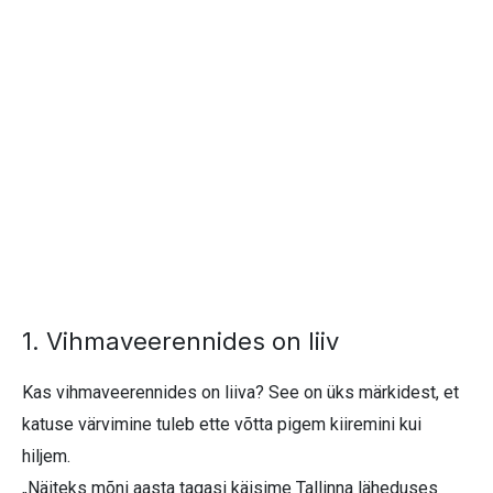
1. Vihmaveerennides on liiv
Kas vihmaveerennides on liiva? See on üks märkidest, et
katuse värvimine tuleb ette võtta pigem kiiremini kui
hiljem.
„Näiteks mõni aasta tagasi käisime Tallinna läheduses