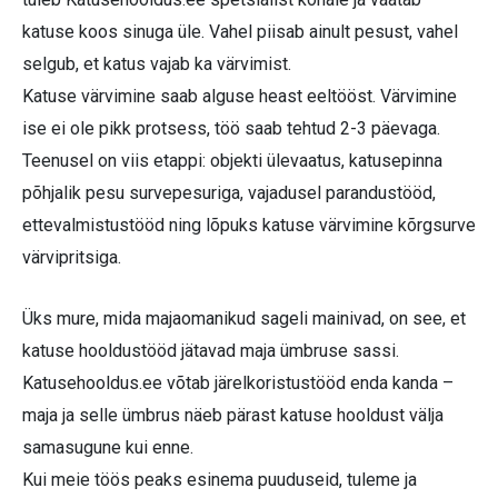
katuse koos sinuga üle. Vahel piisab ainult pesust, vahel
selgub, et katus vajab ka värvimist.
Katuse värvimine saab alguse heast eeltööst. Värvimine
ise ei ole pikk protsess, töö saab tehtud 2-3 päevaga.
Teenusel on viis etappi: objekti ülevaatus, katusepinna
põhjalik pesu survepesuriga, vajadusel parandustööd,
ettevalmistustööd ning lõpuks katuse värvimine kõrgsurve
värvipritsiga.
Üks mure, mida majaomanikud sageli mainivad, on see, et
katuse hooldustööd jätavad maja ümbruse sassi.
Katusehooldus.ee võtab järelkoristustööd enda kanda –
maja ja selle ümbrus näeb pärast katuse hooldust välja
samasugune kui enne.
Kui meie töös peaks esinema puuduseid, tuleme ja