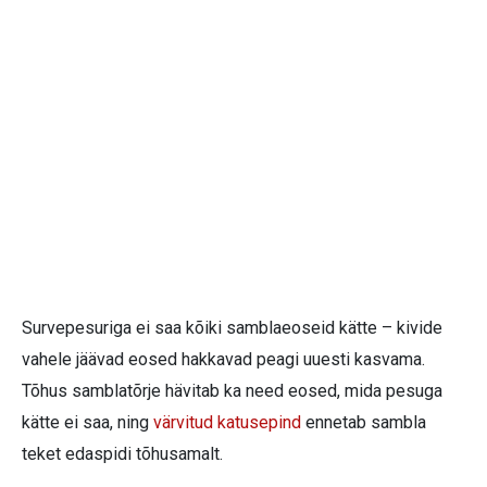
Survepesuriga ei saa kõiki samblaeoseid kätte – kivide
vahele jäävad eosed hakkavad peagi uuesti kasvama.
Tõhus samblatõrje hävitab ka need eosed, mida pesuga
kätte ei saa, ning
värvitud katusepind
ennetab sambla
teket edaspidi tõhusamalt.