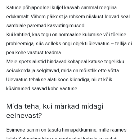
Katuse põhjapoolsel küljel kasvab sammal reeglina
edukamalt. Vähem päikest ja rohkem niiskust loovad seal
samblale paremad kasvutingimused.
Kui kahtled, kas tegu on normaalse kulumise või tõelise
probleemiga, siis selleks ongi objekti ülevaatus – tellija ei
pea kohe vastust teadma.
Meie spetsialistid hindavad kohapeal katuse tegelikku
seisukorda ja selgitavad, mida on mõistlik ette võtta.
Ülevaatus tehakse alati koos kliendiga, nii et kõik
küsimused saavad kohe vastuse.
Mida teha, kui märkad midagi
eelnevast?
Esimene samm on tasuta hinnapakkumine, mille raames
tuleb Katusehooldus.ee spetsialist kohale ja vaatab