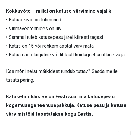
Kokkuvõte – millal on katuse värvimine vajalik
• Katusekivid on tuhmunud
• Vihmaveerennides on liiv
• Sammal tuleb katusepesu järel kiiresti tagasi
• Katus on 15 või rohkem aastat värvimata
• Katus näeb laiguline või lihtsalt kuidagi ebaühtlane välja
Kas mõni neist märkidest tundub tuttav? Saada meile
tasuta päring.
Katusehooldus.ee on Eesti suurima katusepesu
kogemusega teenusepakkuja. Katuse pesu ja katuse
värvimistöid teostatakse kogu Eestis.