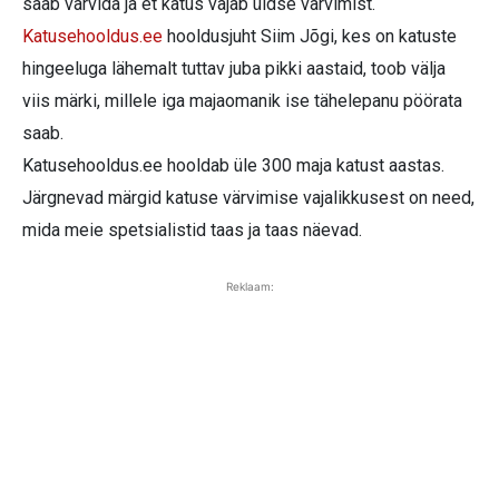
saab värvida ja et katus vajab üldse värvimist.
Katusehooldus.ee
hooldusjuht Siim Jõgi, kes on katuste
hingeeluga lähemalt tuttav juba pikki aastaid, toob välja
viis märki, millele iga majaomanik ise tähelepanu pöörata
saab.
Katusehooldus.ee hooldab üle 300 maja katust aastas.
Järgnevad märgid katuse värvimise vajalikkusest on need,
mida meie spetsialistid taas ja taas näevad.
Reklaam: