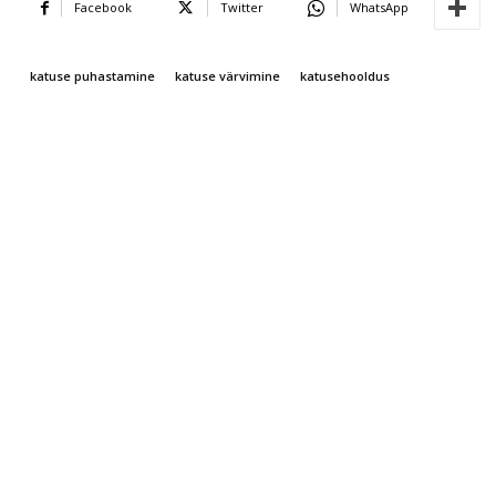
Facebook
Twitter
WhatsApp
katuse puhastamine
katuse värvimine
katusehooldus