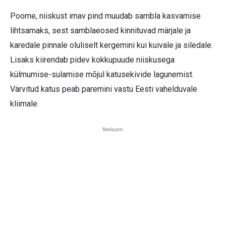
Poorne, niiskust imav pind muudab sambla kasvamise
lihtsamaks, sest samblaeosed kinnituvad märjale ja
karedale pinnale oluliselt kergemini kui kuivale ja siledale.
Lisaks kiirendab pidev kokkupuude niiskusega
külmumise-sulamise mõjul katusekivide lagunemist.
Värvitud katus peab paremini vastu Eesti vahelduvale
kliimale.
Reklaam: