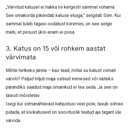
„Värvitud katusel ei hakka nii kergesti sammal vohama.
See omakorda pikendab katuse eluiga,” selgitab Siim. Kui
sammal tuleb tagasi oodatust kiiremini, on see selge
märk, et pesust üksi enam ei piisa.
3. Katus on 15 või rohkem aastat
värvimata
Mõtle hetkeks järele – kas tead, millal su katust viimati
värviti? Paljud hiljuti maja ostnud inimesed või näiteks
pärandiks saadud maja omanikud ei tea seda. Ja see on
täiesti mõistetav.
Isegi kui silmanähtavaid kahjustusi veel pole, tasub silmas
pidada, et kivikatuseid on soovituslik teatud aja tagant üle
värvida.