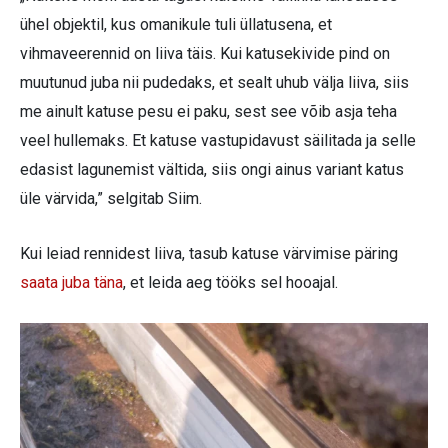
ühel objektil, kus omanikule tuli üllatusena, et
vihmaveerennid on liiva täis. Kui katusekivide pind on
muutunud juba nii pudedaks, et sealt uhub välja liiva, siis
me ainult katuse pesu ei paku, sest see võib asja teha
veel hullemaks. Et katuse vastupidavust säilitada ja selle
edasist lagunemist vältida, siis ongi ainus variant katus
üle värvida,” selgitab Siim.
Kui leiad rennidest liiva, tasub katuse värvimise päring
saata juba täna
, et leida aeg tööks sel hooajal.