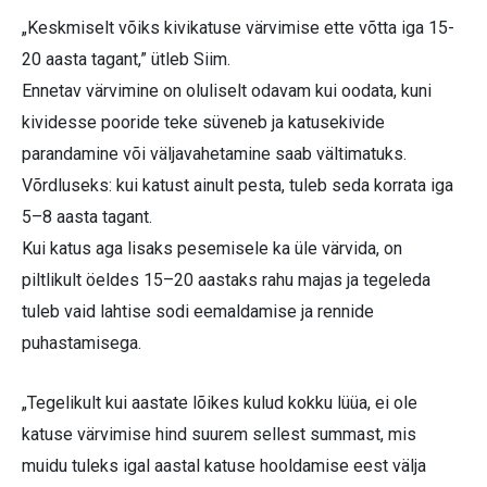
„Keskmiselt võiks kivikatuse värvimise ette võtta iga 15-
20 aasta tagant,” ütleb Siim.
Ennetav värvimine on oluliselt odavam kui oodata, kuni
kividesse pooride teke süveneb ja katusekivide
parandamine või väljavahetamine saab vältimatuks.
Võrdluseks: kui katust ainult pesta, tuleb seda korrata iga
5–8 aasta tagant.
Kui katus aga lisaks pesemisele ka üle värvida, on
piltlikult öeldes 15–20 aastaks rahu majas ja tegeleda
tuleb vaid lahtise sodi eemaldamise ja rennide
puhastamisega.
„Tegelikult kui aastate lõikes kulud kokku lüüa, ei ole
katuse värvimise hind suurem sellest summast, mis
muidu tuleks igal aastal katuse hooldamise eest välja