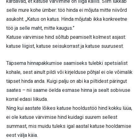
kardavad, et katuse värvimine on liiga kallis. Siim lükkab
selle mure kohe ümber: töö hinda ei mõjuta mitte niivõrd
asukoht. „Katus on katus. Hinda mõjutab ikka konkreetne
töö ja selle maht, mitte kaugus.”
Katuse värvimise hind sõltub peamiselt kolmest asjast:
katuse liigist, katuse seisukorrast ja katuse suurusest.
Täpsema hinnapakkumise saamiseks tulebki spetsialist
kohale, sest ainult pildi või kirjelduse põhjal ei ole võimalik
täpset hinda anda. Kuigi palju on abi ka piltidest päringut
saates – nii saame öelda esmase hinna ja sealt sobivuse
korral edasi liikuda.
Ning kui aastate lõikes katuse hooldustöö hind kokku lüüa,
ei ole katuse värvimise hind kuidagi suurem sellest
summast, mis muidu tuleks igal aastal katuse hooldamise
eest välja käia.