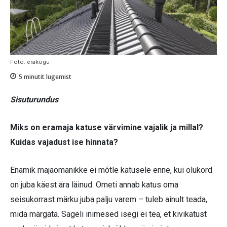
Foto: erakogu
5
minutit lugemist
Sisuturundus
Miks on eramaja katuse värvimine vajalik ja millal?
Kuidas vajadust ise hinnata?
Enamik majaomanikke ei mõtle katusele enne, kui olukord
on juba käest ära läinud. Ometi annab katus oma
seisukorrast märku juba palju varem – tuleb ainult teada,
mida märgata. Sageli inimesed isegi ei tea, et kivikatust