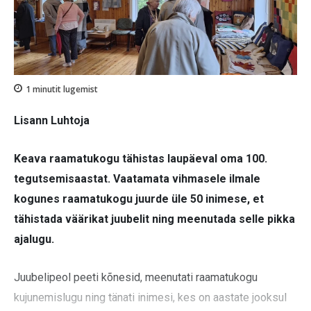
1
minutit lugemist
Lisann Luhtoja
Keava raamatukogu tähistas laupäeval oma 100.
tegutsemisaastat. Vaatamata vihmasele ilmale
kogunes raamatukogu juurde üle 50 inimese, et
tähistada väärikat juubelit ning meenutada selle pikka
ajalugu.
Juubelipeol peeti kõnesid, meenutati raamatukogu
kujunemislugu ning tänati inimesi, kes on aastate jooksul