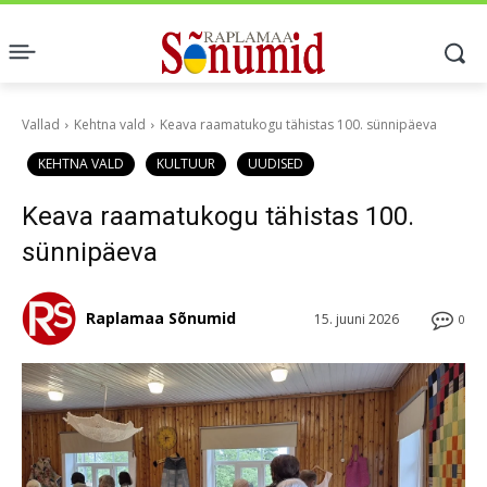
Vallad
Kehtna vald
Keava raamatukogu tähistas 100. sünnipäeva
KEHTNA VALD
KULTUUR
UUDISED
Keava raamatukogu tähistas 100.
sünnipäeva
Raplamaa Sõnumid
15. juuni 2026
0