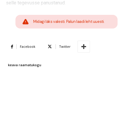
selle tegevusse panustanud.
Midagi läks valesti. Palun laadi leht uuesti.
Facebook
Twitter
keava raamatukogu