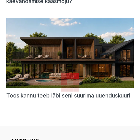
kaevandamise kaasmõju?
Toosikannu teeb läbi seni suurima uuenduskuuri