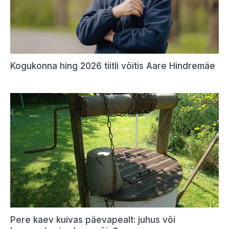
Kogukonna hing 2026 tiitli võitis Aare Hindremäe
Pere kaev kuivas päevapealt: juhus või