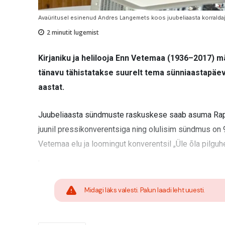
Avaüritusel esinenud Andres Langemets koos juubeliaasta korraldaj
2
minutit lugemist
Kirjaniku ja helilooja Enn Vetemaa (1936–2017) mä
tänavu tähistatakse suurelt tema sünniaastapäev
aastat.
Juubeliaasta sündmuste raskuskese saab asuma Rapla
juunil pressikonverentsiga ning olulisim sündmus on 
Vetemaa elu ja loomingut konverentsil „Üle õla pilguhe
.
Midagi läks valesti. Palun laadi leht uuesti.