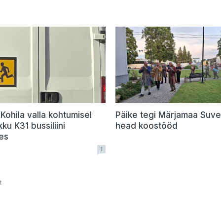
 Kohila valla kohtumisel
Päike tegi Märjamaa Suve
kku K31 bussiliini
head koostööd
es
1