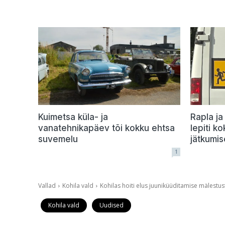
Kuimetsa küla- ja
Rapla ja
vanatehnikapäev tõi kokku ehtsa
lepiti ko
suvemelu
jätkumis
1