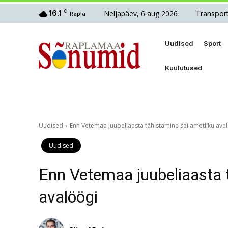
Neljapäev, 6 aug 2026
16.1
C
Transpor
Rapla
Uudised
Sport
Kuulutused
Uudised
Enn Vetemaa juubeliaasta tähistamine sai ametliku ava
Uudised
Enn Vetemaa juubeliaasta 
avalöögi