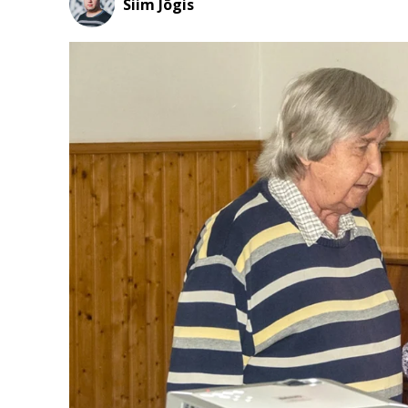
Siim Jõgis