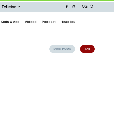
Otsi
Tellimine
Kodu & Aed
Videod
Podcast
Head isu
Minu konto
Telli