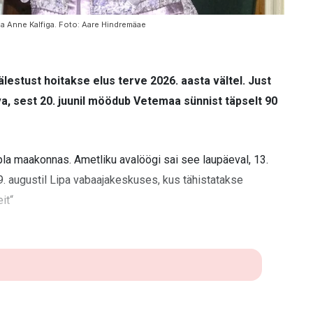
a Anne Kalfiga. Foto: Aare Hindremäae
lestust hoitakse elus terve 2026. aasta vältel. Just
a, sest 20. juunil möödub Vetemaa sünnist täpselt 90
 maakonnas. Ametliku avalöögi sai see laupäeval, 13.
9. augustil Lipa vabaajakeskuses, kus tähistatakse
it“