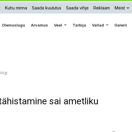
t
Kuhu minna
Saada kuulutus
Saada vihje
Reklaam
Meist
Olemuslugu
Arvamus
Veel
Tarbija
Vallad
Galerii
löögi
tähistamine sai ametliku