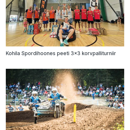
Kohila Spordihoones peeti 3×3 korvpalliturniir