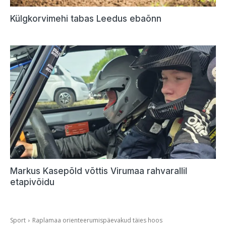
Külgkorvimehi tabas Leedus ebaõnn
Markus Kasepõld võttis Virumaa rahvarallil
etapivõidu