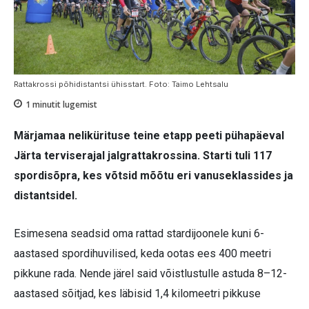
Rattakrossi põhidistantsi ühisstart. Foto: Taimo Lehtsalu
1
minutit lugemist
Märjamaa nelikürituse teine etapp peeti pühapäeval
Järta terviserajal jalgrattakrossina. Starti tuli 117
spordisõpra, kes võtsid mõõtu eri vanuseklassides ja
distantsidel.
Esimesena seadsid oma rattad stardijoonele kuni 6-
aastased spordihuvilised, keda ootas ees 400 meetri
pikkune rada. Nende järel said võistlustulle astuda 8–12-
aastased sõitjad, kes läbisid 1,4 kilomeetri pikkuse