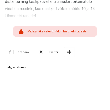
distantsi ning keskpäeval anti ühisstart pikematele
võistlusmaadele, kus osalejad võtsid mõõtu 10 ja 14
kilomeetri radadel.
Midagi läks valesti. Palun laadi leht uuesti.
Facebook
Twitter
jalgrattakross