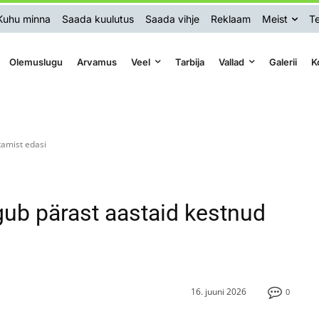
Kuhu minna
Saada kuulutus
Saada vihje
Reklaam
Meist
Te
Olemuslugu
Arvamus
Veel
Tarbija
Vallad
Galerii
K
tamist edasi
gub pärast aastaid kestnud
16. juuni 2026
0