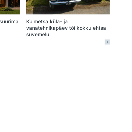
 suurima
Kuimetsa küla- ja
vanatehnikapäev tõi kokku ehtsa
suvemelu
1