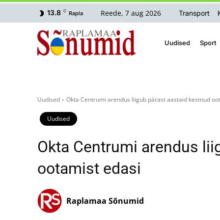
Reede, 7 aug 2026
13.8
C
Transport
Rapla
Uudised
Sport
Uudised
Okta Centrumi arendus liigub pärast aastaid kestnud oo
Uudised
Okta Centrumi arendus lii
ootamist edasi
Raplamaa Sõnumid