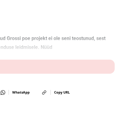
d Grossi poe projekt ei ole seni teostunud, sest
enduse leidmisele. Nüüd
WhatsApp
Copy URL