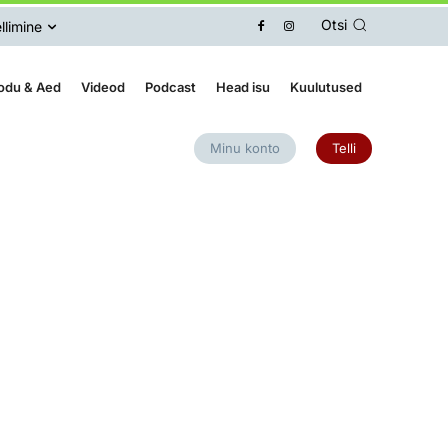
Otsi
llimine
odu & Aed
Videod
Podcast
Head isu
Kuulutused
Minu konto
Telli