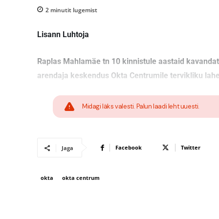
2
minutit lugemist
Lisann Luhtoja
Raplas Mahlamäe tn 10 kinnistule aastaid kavandatu
arendaja keskendus Okta Centrumile tervikliku lah
Midagi läks valesti. Palun laadi leht uuesti.
Facebook
Twitter
Jaga
okta
okta centrum