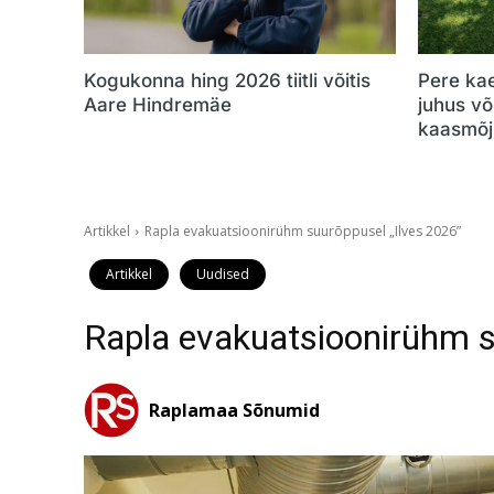
Kogukonna hing 2026 tiitli võitis
Pere ka
Aare Hindremäe
juhus v
kaasmõj