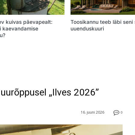
ev kuivas päevapealt:
Toosikannu teeb läbi seni
õi kaevandamise
uuenduskuuri
u?