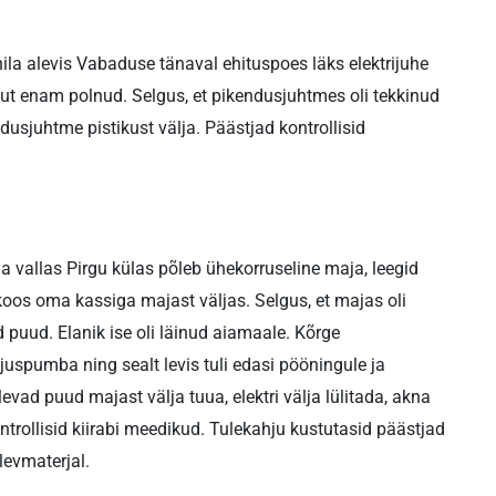
ohila alevis Vabaduse tänaval ehituspoes läks elektrijuhe
 enam polnud. Selgus, et pikendusjuhtmes oli tekkinud
dusjuhtme pistikust välja. Päästjad kontrollisid
pla vallas Pirgu külas põleb ühekorruseline maja, leegid
k koos oma kassiga majast väljas. Selgus, et majas oli
 puud. Elanik ise oli läinud aiamaale. Kõrge
uspumba ning sealt levis tuli edasi pööningule ja
evad puud majast välja tuua, elektri välja lülitada, akna
ntrollisid kiirabi meedikud. Tulekahju kustutasid päästjad
levmaterjal.