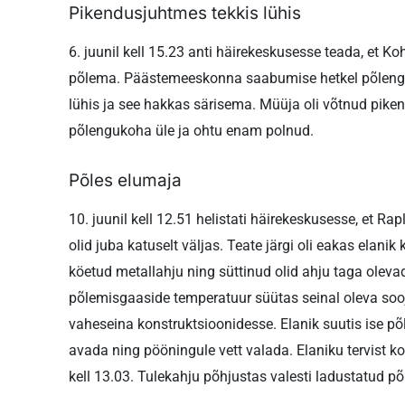
Pikendusjuhtmes tekkis lühis
6. juunil kell 15.23 anti häirekeskusesse teada, et K
põlema. Päästemeeskonna saabumise hetkel põlengut
lühis ja see hakkas särisema. Müüja oli võtnud piken
põlengukoha üle ja ohtu enam polnud.
Põles elumaja
10. juunil kell 12.51 helistati häirekeskusesse, et Ra
olid juba katuselt väljas. Teate järgi oli eakas elani
köetud metallahju ning süttinud olid ahju taga olevad
põlemisgaaside temperatuur süütas seinal oleva sooj
vaheseina konstruktsioonidesse. Elanik suutis ise põl
avada ning pööningule vett valada. Elaniku tervist ko
kell 13.03. Tulekahju põhjustas valesti ladustatud põ