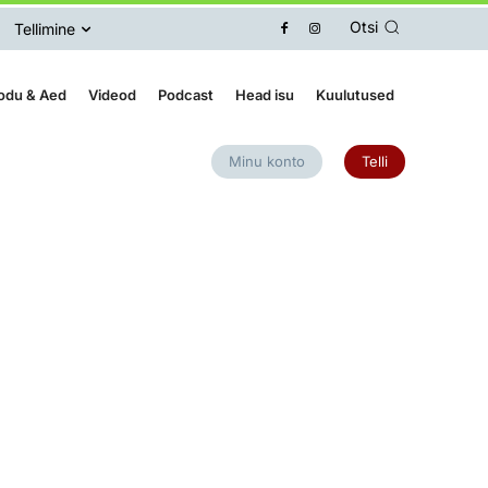
Otsi
Tellimine
odu & Aed
Videod
Podcast
Head isu
Kuulutused
Minu konto
Telli