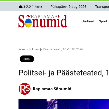
Pühapäev, 9 aug 2026
20.5
C
Transpor
Rapla
Uudised
Sport
Krimi
Politsei- ja Päästeteated, 10.-16.06.2026
Krimi
Politsei- ja Päästeteated,
Raplamaa Sõnumid