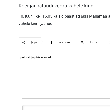
Koer jäi batuudi vedru vahele kinni
10. juunil kell 16.05 käisid päästjad abis Märjamaa a
vahele kinni jäänud.
Facebook
Twitter
Jaga
politsei- ja päästeteated