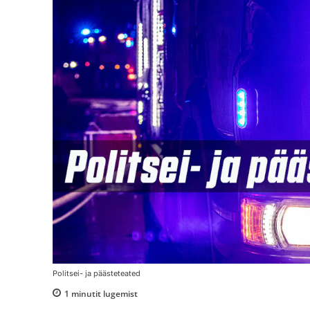
Politsei- ja päästeteated
1
minutit lugemist