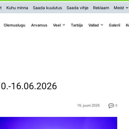
t
Kuhu minna
Saada kuulutus
Saada vihje
Reklaam
Meist
Olemuslugu
Arvamus
Veel
Tarbija
Vallad
Galerii
K
 10.-16.06.2026
16. juuni 2026
0