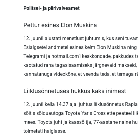
Politsei- ja piirivalveamet
Pettur esines Elon Muskina
12. juunil alustati menetlust juhtumis, kus seni tuva
Esialgsetel andmetel esines kelm Elon Muskina ning
Telegrami ja hotmail.com’i keskkondade, pakkudes ta
kaotatud raha tagasisaamiseks järgnevaid makseid, k
kannatanuga videokõne, et veenda teda, et temaga rä
Liiklusõnnetuses hukkus kaks inimest
12. juunil kella 14.37 ajal juhtus liiklusõnnetus Rap
sõitis sõiduautoga Toyota Yaris Cross ette peateel l
mees. Toyota juht ja kaassõitja, 77-aastane naine hu
toimetati haiglasse.