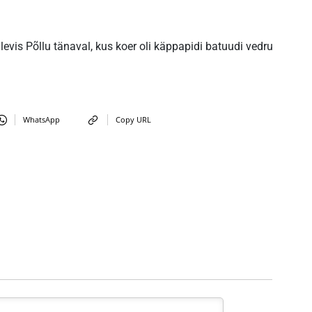
levis Põllu tänaval, kus koer oli käppapidi batuudi vedru
WhatsApp
Copy URL