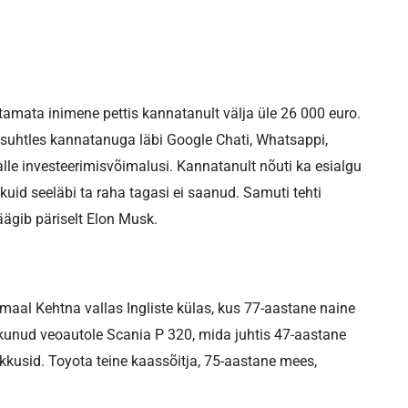
stamata inimene pettis kannatanult välja üle 26 000 euro.
 suhtles kannatanuga läbi Google Chati, Whatsappi,
lle investeerimisvõimalusi. Kannatanult nõuti ka esialgu
uid seeläbi ta raha tagasi ei saanud. Samuti tehti
ägib päriselt Elon Musk.
lamaal Kehtna vallas Ingliste külas, kus 77-aastane naine
iikunud veoautole Scania P 320, mida juhtis 47-aastane
kkusid. Toyota teine kaassõitja, 75-aastane mees,