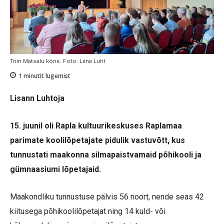
Triin Matsalu kõne. Foto: Liina Luht
1
minutit lugemist
Lisann Luhtoja
15. juunil oli Rapla kultuurikeskuses Raplamaa
parimate koolilõpetajate pidulik vastuvõtt, kus
tunnustati maakonna silmapaistvamaid põhikooli ja
gümnaasiumi lõpetajaid.
Maakondliku tunnustuse pälvis 56 noort, nende seas 42
kiitusega põhikoolilõpetajat ning 14 kuld- või