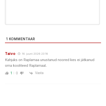
1
KOMMENTAAR
Taivo
16. juuni 2026 23:18
Kahjuks on Raplamaa unustanud noored kes ei jätkanud
oma kooliteed Raplamaal.
Vasta
1
0