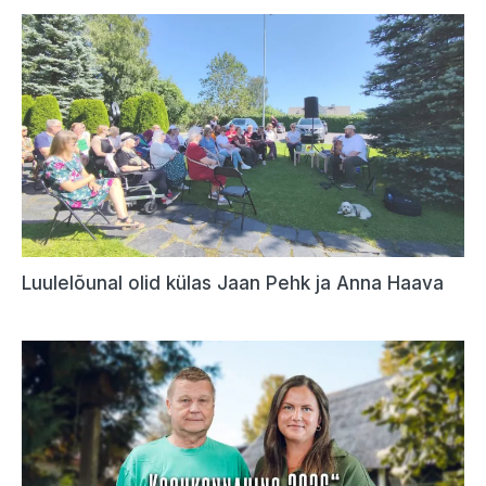
Luulelõunal olid külas Jaan Pehk ja Anna Haava