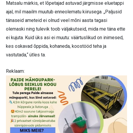
Matsalu märkis, et lõpetajad astuvad järgmisse eluetappi
ajal, mil maailm muutub enneolematu kiirusega. „Paljusid
tänaseid ameteid ei olnud veel mõni aasta tagasi
olemaski ning tulevik toob väljakutseid, mida me täna ette
ei kujuta. Kuid üks asi ei muutu: väärtuslikud on inimesed,
kes oskavad õppida, kohaneda, koostööd teha ja
vastutada,“ ütles ta.
Reklaam: