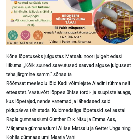
Kõne lõpetuseks julgustas Matsalu noori julgelt edasi
liikuma. „Kõik suured saavutused saavad alguse julgusest
teha järgmine samm,“ sõnas ta.
Rõõmsat meeleolu lõid Kadi võimlejate Aladini rühma neli
etteastet. Vastuvõtt lõppes ühise tordi- ja suupistelauaga,
kus lõpetajad, nende vanemad ja lähedased said
pidupäeva tähistada. Kuldmedaliga lõpetasid sel aastal
Rapla gümnaasiumi Günther Erik Nisu ja Emma Aas,
Märjamaa gümnaasiumi Aliise Matsalu ja Getter Unga ning
Kohila gümnaasiumi Maarja Vahi.