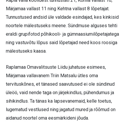
Rapla valla koolidest tunnustati 21, Kohila vallast 16,
Märjamaa vallast 11 ning Kehtna vallast 8 lõpetajat.
Tunnustused andsid üle valdade esindajad, kes kinkisid
noortele mälestuseks meene. Sündmuse alguses tehti
eraldi grupifotod põhikooli- ja gümnaasiumilõpetajatega
ning vastuvõtu lõpus said lõpetajad need koos roosiga
mälestuseks kaasa.
Raplamaa Omavalitsuste Liidu juhatuse esimees,
Märjamaa vallavanem Triin Matsalu ütles oma
tervituskõnes, et tänased saavutused ei ole sündinud
üleöö, vaid nende taga on järjekindlus, pühendumus ja
sihikindlus. Ta tänas ka lapsevanemaid, kelle toetus,
lugematud vestlused ning jagatud mured ja rõõmud on
aidanud noortel oma eesmärkideni jõuda.