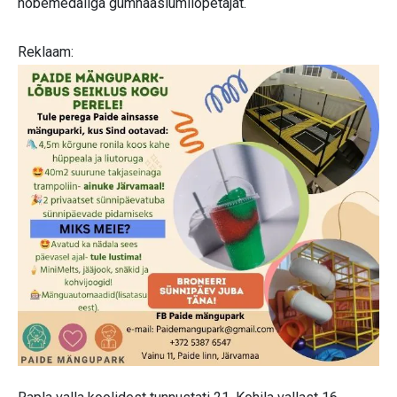
hõbemedaliga gümnaasiumilõpetajat.
Reklaam: