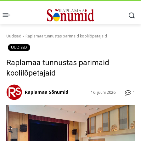
Uudised
Raplamaa tunnustas parimaid koolilõpetajaid
UUDISED
Raplamaa tunnustas parimaid
koolilõpetajaid
Raplamaa Sõnumid
16. juuni 2026
1