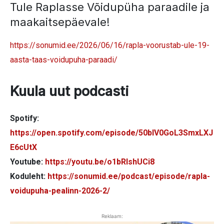
Tule Raplasse Võidupüha paraadile ja
maakaitsepäevale!
https://sonumid.ee/2026/06/16/rapla-voorustab-ule-19-
aasta-taas-voidupuha-paraadi/
Kuula uut podcasti
Spotify:
https://open.spotify.com/episode/50blV0GoL3SmxLXJ
E6cUtX
Youtube:
https://youtu.be/o1bRlshUCi8
Koduleht:
https://sonumid.ee/podcast/episode/rapla-
voidupuha-pealinn-2026-2/
Reklaam: