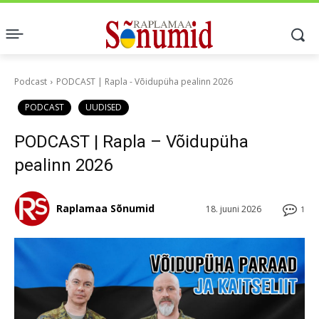
Podcast
PODCAST | Rapla - Võidupüha pealinn 2026
PODCAST
UUDISED
PODCAST | Rapla – Võidupüha
pealinn 2026
Raplamaa Sõnumid
18. juuni 2026
1