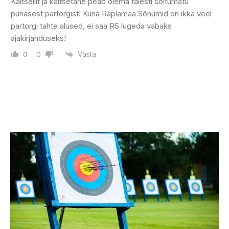
Kaitseliit ja kaitsetahe peab olema täiesti sõltumatu
punasest partorgist! Kuna Raplamaa Sõnumid on ikka veel
partorgi tahte alused, ei saa RS lugeda vabaks
ajakirjanduseks!
Vasta
0
0