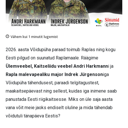
Vähem kui 1
minutit lugemist
2026. aasta Võidupüha paraad toimub Raplas ning kogu
Eesti pilgud on suunatud Raplamaale. Räägime
Ülemveebel, Kaitseliidu veebel Andri Harkmann
i ja
Rapla malevapealiku major Indrek Jürgenson
iga
Võidupüha tähendusest, paraadi telgitagustest,
maakaitsepäevast ning sellest, kuidas iga inimene saab
panustada Eesti riigikaitsesse. Miks on üle saja aasta
vana võit meie jaoks endiselt oluline ja mida tähendab
võidutuli tänapäeva Eestis?