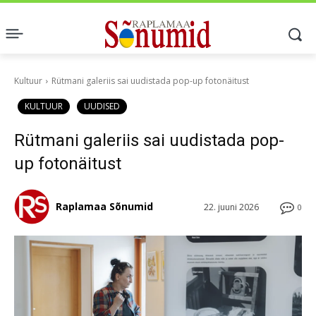
Kultuur
Rütmani galeriis sai uudistada pop-up fotonäitust
KULTUUR
UUDISED
Rütmani galeriis sai uudistada pop-
up fotonäitust
Raplamaa Sõnumid
22. juuni 2026
0