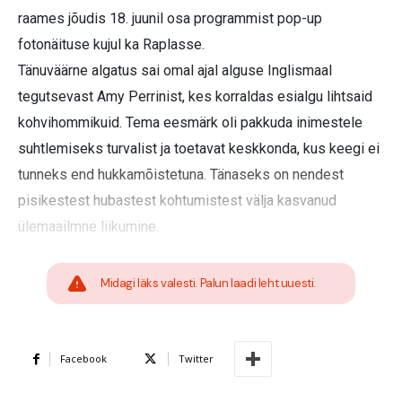
raames jõudis 18. juunil osa programmist pop-up
fotonäituse kujul ka Raplasse.
Tänuväärne algatus sai omal ajal alguse Inglismaal
tegutsevast Amy Perrinist, kes korraldas esialgu lihtsaid
kohvihommikuid. Tema eesmärk oli pakkuda inimestele
suhtlemiseks turvalist ja toetavat keskkonda, kus keegi ei
tunneks end hukkamõistetuna. Tänaseks on nendest
pisikestest hubastest kohtumistest välja kasvanud
ülemaailmne liikumine.
Midagi läks valesti. Palun laadi leht uuesti.
Facebook
Twitter