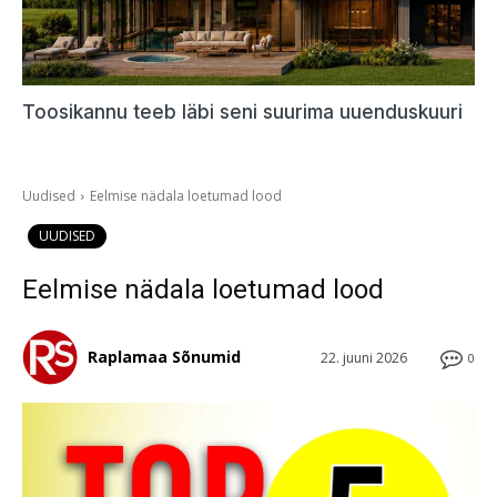
Toosikannu teeb läbi seni suurima uuenduskuuri