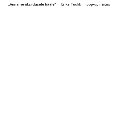
„Anname üksildusele hääle“
Erika Tuulik
pop-up näitus