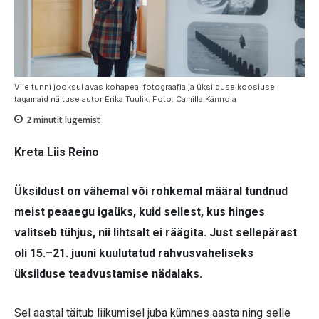
Viie tunni jooksul avas kohapeal fotograafia ja üksilduse koosluse
tagamaid näituse autor Erika Tuulik. Foto: Camilla Kännola
2
minutit lugemist
Kreta Liis Reino
Üksildust on vähemal või rohkemal määral tundnud
meist peaaegu igaüks, kuid sellest, kus hinges
valitseb tühjus, nii lihtsalt ei räägita. Just sellepärast
oli 15.–21. juuni kuulutatud rahvusvaheliseks
üksilduse teadvustamise nädalaks.
Sel aastal täitub liikumisel juba kümnes aasta ning selle