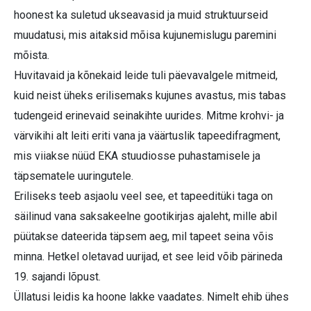
hoonest ka suletud ukseavasid ja muid struktuurseid
muudatusi, mis aitaksid mõisa kujunemislugu paremini
mõista.
Huvitavaid ja kõnekaid leide tuli päevavalgele mitmeid,
kuid neist üheks erilisemaks kujunes avastus, mis tabas
tudengeid erinevaid seinakihte uurides. Mitme krohvi- ja
värvikihi alt leiti eriti vana ja väärtuslik tapeedifragment,
mis viiakse nüüd EKA stuudiosse puhastamisele ja
täpsematele uuringutele.
Eriliseks teeb asjaolu veel see, et tapeeditüki taga on
säilinud vana saksakeelne gootikirjas ajaleht, mille abil
püütakse dateerida täpsem aeg, mil tapeet seina võis
minna. Hetkel oletavad uurijad, et see leid võib pärineda
19. sajandi lõpust.
Üllatusi leidis ka hoone lakke vaadates. Nimelt ehib ühes