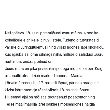
Neljapäeva, 18. juuni pärastlõunal avati mõisa uksed ka
kohalikele elanikele ja huvilistele. Tudengid tutvustasid
värskeid uuringutulemusi ning viisid hoones läbi ringkäigu,
kus igaüks sai oma silmaga näha, milliseid saladusi Juuru
rüütlimõis endas peitnud on.
Juuru mõis on pika ja väärika ajalooga mõisahäärber. Kuigi
ajalooallikatest leiab märkeid hoonest Maidla
kõrvalmõisana juba 17. sajandi lõpus, pärineb praegune
kivist härrastemaja tõenäoliselt 18. sajandi lõpust.
Hilisemal ajal on mõisas tegutsenud postkontor ning
Teise maailmasõja järel paiknes mõisahoones haigla.