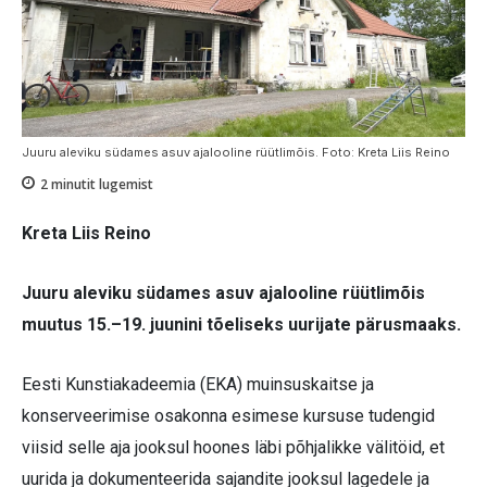
Juuru aleviku südames asuv ajalooline rüütlimõis. Foto: Kreta Liis Reino
2
minutit lugemist
Kreta Liis Reino
Juuru aleviku südames asuv ajalooline rüütlimõis
muutus 15.–19. juunini tõeliseks uurijate pärusmaaks.
Eesti Kunstiakadeemia (EKA) muinsuskaitse ja
konserveerimise osakonna esimese kursuse tudengid
viisid selle aja jooksul hoones läbi põhjalikke välitöid, et
uurida ja dokumenteerida sajandite jooksul lagedele ja