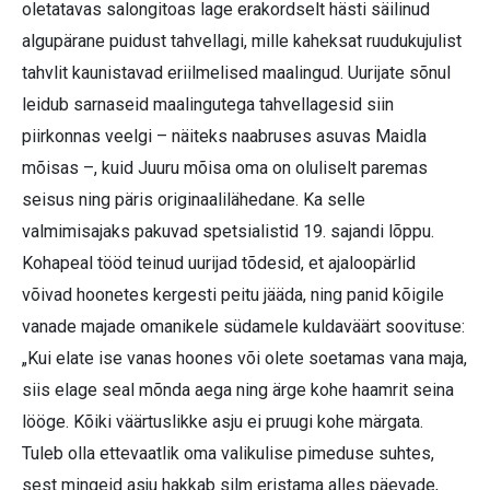
oletatavas salongitoas lage erakordselt hästi säilinud
algupärane puidust tahvellagi, mille kaheksat ruudukujulist
tahvlit kaunistavad eriilmelised maalingud. Uurijate sõnul
leidub sarnaseid maalingutega tahvellagesid siin
piirkonnas veelgi – näiteks naabruses asuvas Maidla
mõisas –, kuid Juuru mõisa oma on oluliselt paremas
seisus ning päris originaalilähedane. Ka selle
valmimisajaks pakuvad spetsialistid 19. sajandi lõppu.
Kohapeal tööd teinud uuri­jad tõdesid, et ajaloopärlid
võivad hoonetes kergesti peitu jääda, ning panid kõigile
vanade majade omanikele südamele kuldaväärt soovituse:
„Kui elate ise vanas hoones või olete soetamas vana maja,
siis elage seal mõnda aega ning ärge kohe haamrit seina
lööge. Kõiki väärtuslikke asju ei pruugi kohe märgata.
Tuleb olla ettevaatlik oma valikulise pimeduse suhtes,
sest mingeid asju hakkab silm eristama alles päevade,