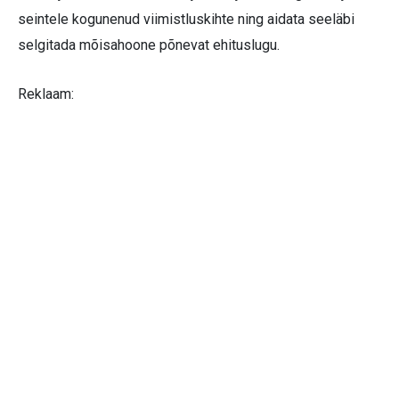
seintele kogunenud viimistluskihte ning aidata seeläbi
selgitada mõisahoone põnevat ehituslugu.
Reklaam: