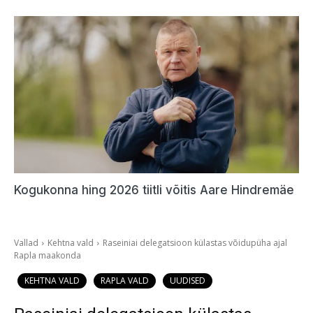
Kogukonna hing 2026 tiitli võitis Aare Hindremäe