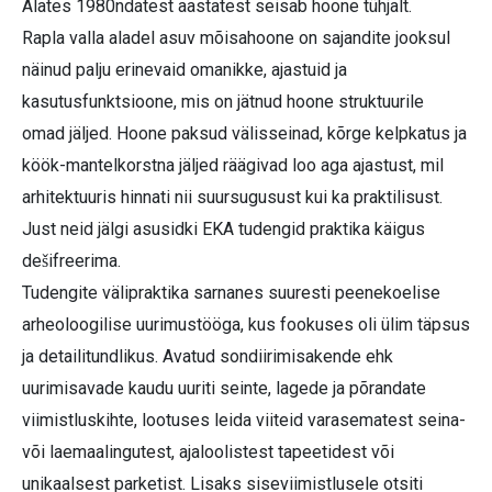
Alates 1980ndatest aastatest seisab hoone tühjalt.
Rapla valla aladel asuv mõisahoone on sajandite jooksul
näinud palju erinevaid omanikke, ajastuid ja
kasutusfunktsioone, mis on jätnud hoone struktuurile
omad jäljed. Hoone paksud välisseinad, kõrge kelpkatus ja
köök-mantelkorstna jäljed räägivad loo aga ajastust, mil
arhitektuuris hinnati nii suursugusust kui ka praktilisust.
Just neid jälgi asusidki EKA tudengid praktika käigus
dešifreerima.
Tudengite välipraktika sarnanes suuresti peenekoelise
arheoloogilise uurimustööga, kus fookuses oli ülim täpsus
ja detailitundlikus. Avatud sondiirimisakende ehk
uurimisavade kaudu uuriti seinte, lagede ja põrandate
viimistluskihte, lootuses leida viiteid varasematest seina-
või laemaalingutest, ajaloolistest tapeetidest või
unikaalsest parketist. Lisaks siseviimistlusele otsiti