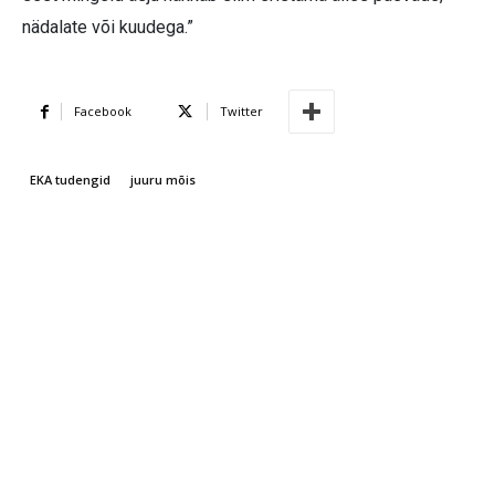
nädalate või kuudega.”
Facebook
Twitter
EKA tudengid
juuru mõis