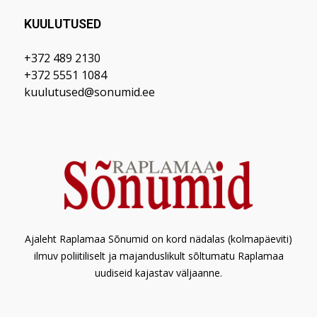
KUULUTUSED
+372 489 2130
+372 5551 1084
kuulutused@sonumid.ee
Ajaleht Raplamaa Sõnumid on kord nädalas (kolmapäeviti)
ilmuv poliitiliselt ja majanduslikult sõltumatu Raplamaa
uudiseid kajastav väljaanne.