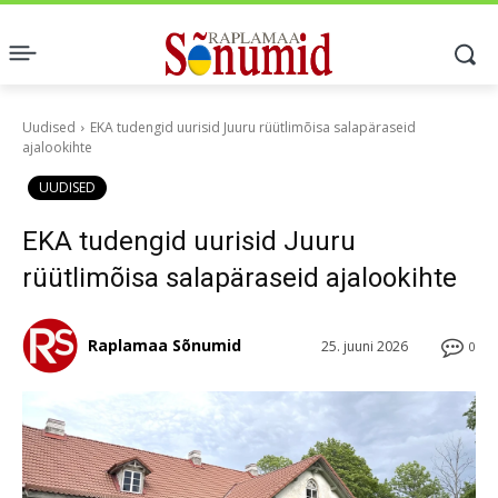
Uudised
EKA tudengid uurisid Juuru rüütlimõisa salapäraseid
ajalookihte
UUDISED
EKA tudengid uurisid Juuru
rüütlimõisa salapäraseid ajalookihte
Raplamaa Sõnumid
25. juuni 2026
0