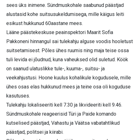
sees üks inimene. Sündmuskohale saabunud päästjad
alustasid kohe suitsusukeldumisega, mille käigus leiti
esikust hukkunud 60aastane mees.
Lääne päästekeskuse peainspektori Maarit Sofia
Pakkoneni hinnangul sai tulekahju alguse voodis hooletust
suitsetamisest. Põles ühes ruumis ning maja teise ossa
tuli levida ei jõudnud, kuna vaheuksed olid suletud. Köök
on saanud ulatuslikke tule-, kuuma-, suitsu- ja
veekahjustusi. Hoone kuulus kohalikule kogudusele, mille
ühes osas elas hukkunud mees ja teine osa oli koguduse
kasutuses.
Tulekahju lokaliseeriti kell 7.30 ja likvideeriti kell 9.46.
Sündmuskohale reageerisid Türi ja Paide komando
kutselised päästjad, Vahastu ja Väätsa vabatahtlikud
päästjad, politsei ja kiirabi.