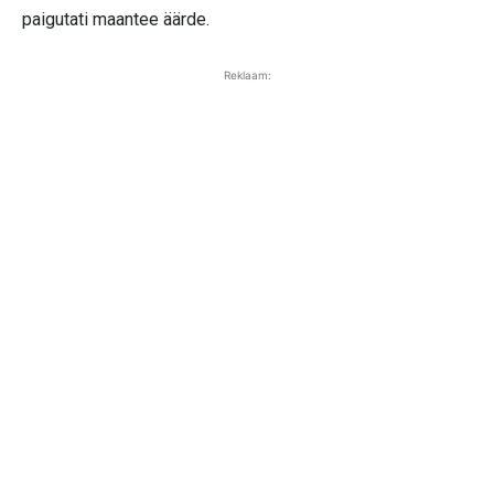
paigutati maantee äärde.
Reklaam: