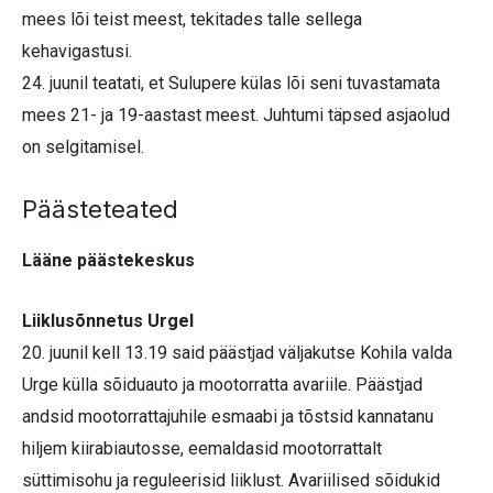
mees lõi teist meest, tekitades talle sellega
kehavigastusi.
24. juunil teatati, et Sulupere külas lõi seni tuvastamata
mees 21- ja 19-aastast meest. Juhtumi täpsed asjaolud
on selgitamisel.
Päästeteated
Lääne päästekeskus
Liiklusõnnetus Urgel
20. juunil kell 13.19 said päästjad väljakutse Kohila valda
Urge külla sõiduauto ja mootorratta avariile. Päästjad
andsid mootorrattajuhile esmaabi ja tõstsid kannatanu
hiljem kiirabiautosse, eemaldasid mootorrattalt
süttimisohu ja reguleerisid liiklust. Avariilised sõidukid