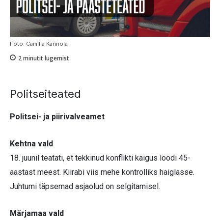
Foto: Camilla Kännola
2
minutit lugemist
Politseiteated
Politsei- ja piirivalveamet
Kehtna vald
18. juunil teatati, et tekkinud konflikti käigus löödi 45-
aastast meest. Kiirabi viis mehe kontrolliks haiglasse.
Juhtumi täpsemad asjaolud on selgitamisel.
Märjamaa vald