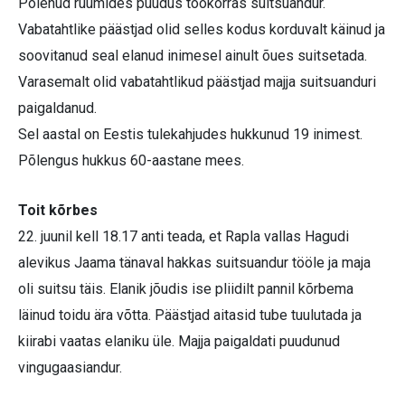
Põlenud ruumides puudus töökorras suitsuandur.
Vabatahtlike päästjad olid selles kodus korduvalt käinud ja
soovitanud seal elanud inimesel ainult õues suitsetada.
Varasemalt olid vabatahtlikud päästjad majja suitsuanduri
paigaldanud.
Sel aastal on Eestis tulekahjudes hukkunud 19 inimest.
Põlengus hukkus 60-aastane mees.
Toit kõrbes
22. juunil kell 18.17 anti teada, et Rapla vallas Hagudi
alevikus Jaama tänaval hakkas suitsuandur tööle ja maja
oli suitsu täis. Elanik jõudis ise pliidilt pannil kõrbema
läinud toidu ära võtta. Päästjad aitasid tube tuulutada ja
kiirabi vaatas elaniku üle. Majja paigaldati puudunud
vingugaasiandur.