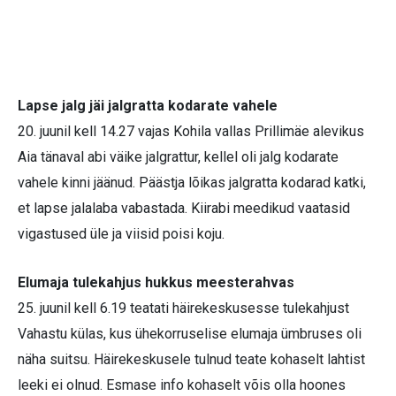
Lapse jalg jäi jalgratta kodarate vahele
20. juunil kell 14.27 vajas Kohila vallas Prillimäe alevikus
Aia tänaval abi väike jalgrattur, kellel oli jalg kodarate
vahele kinni jäänud. Päästja lõikas jalgratta kodarad katki,
et lapse jalalaba vabastada. Kiirabi meedikud vaatasid
vigastused üle ja viisid poisi koju.
Elumaja tulekahjus hukkus meesterahvas
25. juunil kell 6.19 teatati häirekeskusesse tulekahjust
Vahastu külas, kus ühekorruselise elumaja ümbruses oli
näha suitsu. Häirekeskusele tulnud teate kohaselt lahtist
leeki ei olnud. Esmase info kohaselt võis olla hoones