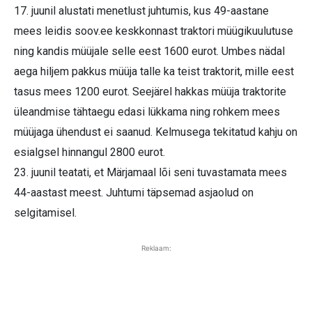
17. juunil alustati menetlust juhtumis, kus 49-aastane
mees leidis soov.ee keskkonnast traktori müügikuulutuse
ning kandis müüjale selle eest 1600 eurot. Umbes nädal
aega hiljem pakkus müüja talle ka teist traktorit, mille eest
tasus mees 1200 eurot. Seejärel hakkas müüja traktorite
üleandmise tähtaegu edasi lükkama ning rohkem mees
müüjaga ühendust ei saanud. Kelmusega tekitatud kahju on
esialgsel hinnangul 2800 eurot.
23. juunil teatati, et Märjamaal lõi seni tuvastamata mees
44-aastast meest. Juhtumi täpsemad asjaolud on
selgitamisel.
Reklaam: