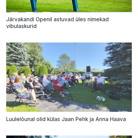
Järvakandi Openil astuvad üles nimekad
vibulaskurid
Luulelõunal olid külas Jaan Pehk ja Anna Haava