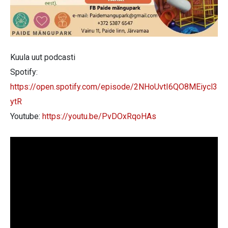
Kuula uut podcasti
Spotify:
https://open.spotify.com/episode/2NHoUvtI6QO8MEiycl3
ytR
Youtube:
https://youtu.be/PvDOxRqoHAs