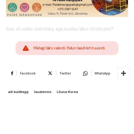
See oli väike statistika, aga kuidas läks võistlustel?
Midagi läks valesti. Palun laadi leht uuesti.
Facebook
Twitter
WhatsApp
aili kuldkepp
lauatennis
Lõuna-Korea