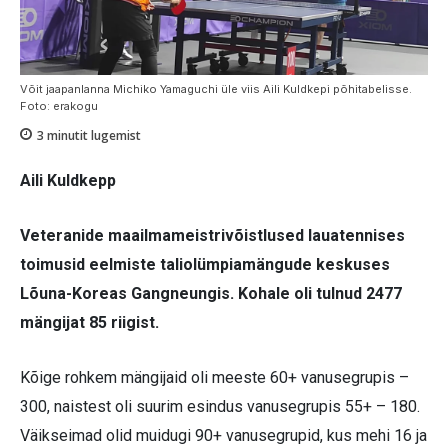
Võit jaapanlanna Michiko Yamaguchi üle viis Aili Kuldkepi põhitabelisse.
Foto: erakogu
3
minutit lugemist
Aili Kuldkepp
Veteranide maailmameistrivõistlused lauatennises
toimusid eelmiste taliolümpiamängude keskuses
Lõuna-Koreas Gangneungis. Kohale oli tulnud 2477
mängijat 85 riigist.
Kõige rohkem mängijaid oli meeste 60+ vanusegrupis –
300, naistest oli suurim esindus vanusegrupis 55+ – 180.
Väikseimad olid muidugi 90+ vanusegrupid, kus mehi 16 ja