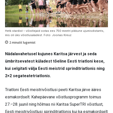
Hetk stardist – võistlejaid ootas ees 750 meetri pikkune ujumisdistants,
mis oli üks võistlusaladest. Foto: Joonas Kreuz
2
minutit lugemist
Nädalavahetusel kujunes Karitsa järvest ja seda
ümbritsevatest küladest tõeline Eesti triatloni kese,
kui selgitati välja Eesti meistrid sprinditriatlonis ning
2×2 segateatetriatlonis.
Triatloni Eesti meistrivõistlusi peeti Karitsa järve ääres
esmakordselt. Kahepäevane võistlusprogramm toimus
27.–28. juunil ning hõlmas nii Karitsa SuperTRI võistlust,
Eesti meistrivõistlusi sprinditriatlonis kui ka esmakordselt