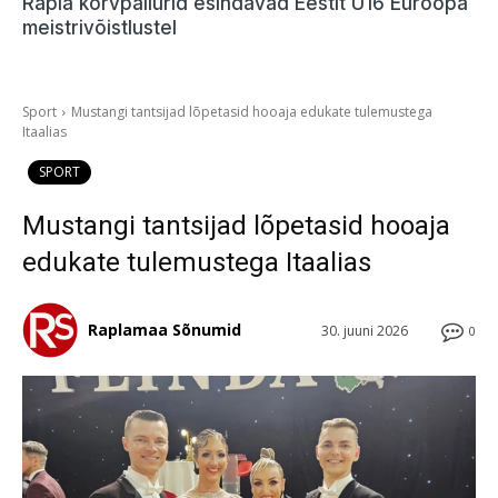
Rapla korvpallurid esindavad Eestit U16 Euroopa
meistrivõistlustel