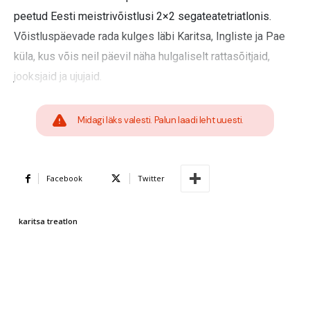
peetud Eesti meistrivõistlusi 2×2 segateatetriatlonis.
Võistluspäevade rada kulges läbi Karitsa, Ingliste ja Pae
küla, kus võis neil päevil näha hulgaliselt rattasõitjaid,
jooksjaid ja ujujaid.
Midagi läks valesti. Palun laadi leht uuesti.
Facebook
Twitter
karitsa treatlon