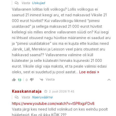
Vasta
Uskujad
Vallavanem lollitas lolli volikogu? Lollis volikogus ei
saanud 21 inimest keegi aru, et nad maksavad Viksile 21
000 eurot hüvitist? Kui vallavolikogu liikmed “pimesi
usaldavad” ja sellega maksavad 21 000 eurot hüvitist
kellelegi siis milles endine vallavanem süüdi on? Kui isegi
nii lihtsast otsusest nagu hüvitise määramine ei saadud aru
ja “pimesi usaldatakse” siis ma ei kujuta ette kuidas need
Järvik, Läll, Merekivi ja Leisson veel päris otsustest aru
hakkavad saama?? Vallavanema valimine oli küll
külateater ja selle külateatri hinnaks kujuneski 21 000
eurot. Viksile oligi vaja maksta, et ta peale valimisi edasi
oleks, sest ei suudetud ju pool aastat
…
Loe edasi »
Vasta
13
0
Kaaskannataja
2. juuli 2026 11:45
Vasta
Naeruväärne
https://www.youtube.com/watch?v=t5PRxjpFDv8
Vaata järgi kes need lollid volinikud on kes eelnõu poolt
hääletasid. Kas oli ikka KÕIK 21!?