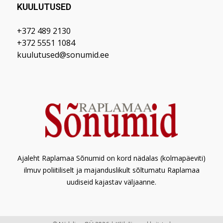
KUULUTUSED
+372 489 2130
+372 5551 1084
kuulutused@sonumid.ee
Ajaleht Raplamaa Sõnumid on kord nädalas (kolmapäeviti)
ilmuv poliitiliselt ja majanduslikult sõltumatu Raplamaa
uudiseid kajastav väljaanne.