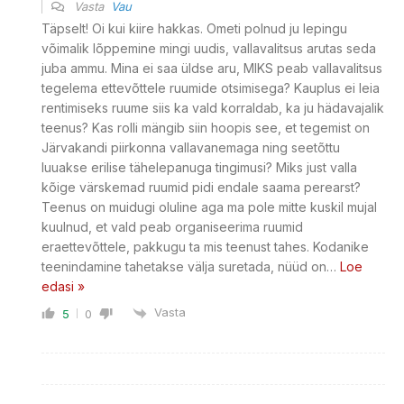
Vasta
Vau
Täpselt! Oi kui kiire hakkas. Ometi polnud ju lepingu
võimalik lõppemine mingi uudis, vallavalitsus arutas seda
juba ammu. Mina ei saa üldse aru, MIKS peab vallavalitsus
tegelema ettevõttele ruumide otsimisega? Kauplus ei leia
rentimiseks ruume siis ka vald korraldab, ka ju hädavajalik
teenus? Kas rolli mängib siin hoopis see, et tegemist on
Järvakandi piirkonna vallavanemaga ning seetõttu
luuakse erilise tähelepanuga tingimusi? Miks just valla
kõige värskemad ruumid pidi endale saama perearst?
Teenus on muidugi oluline aga ma pole mitte kuskil mujal
kuulnud, et vald peab organiseerima ruumid
eraettevõttele, pakkugu ta mis teenust tahes. Kodanike
teenindamine tahetakse välja suretada, nüüd on
…
Loe
edasi »
Vasta
5
0