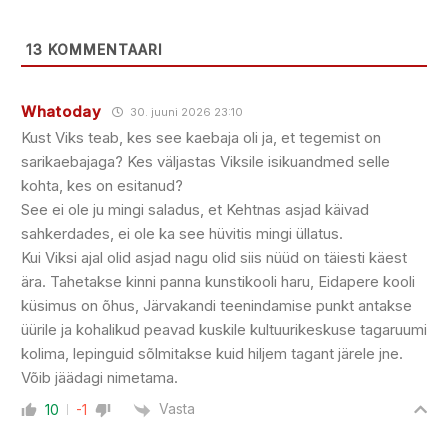
13
KOMMENTAARI
Whatoday
30. juuni 2026 23:10
Kust Viks teab, kes see kaebaja oli ja, et tegemist on
sarikaebajaga? Kes väljastas Viksile isikuandmed selle
kohta, kes on esitanud?
See ei ole ju mingi saladus, et Kehtnas asjad käivad
sahkerdades, ei ole ka see hüvitis mingi üllatus.
Kui Viksi ajal olid asjad nagu olid siis nüüd on täiesti käest
ära. Tahetakse kinni panna kunstikooli haru, Eidapere kooli
küsimus on õhus, Järvakandi teenindamise punkt antakse
üürile ja kohalikud peavad kuskile kultuurikeskuse tagaruumi
kolima, lepinguid sõlmitakse kuid hiljem tagant järele jne.
Võib jäädagi nimetama.
Vasta
10
-1