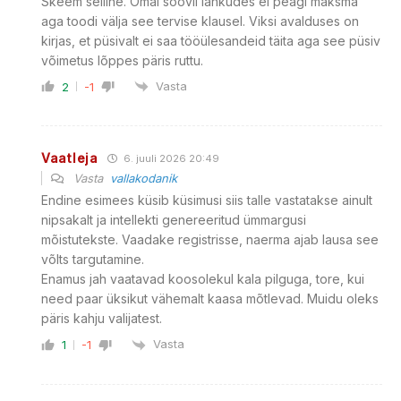
Skeem selline. Omal soovil lahkudes ei peagi maksma
aga toodi välja see tervise klausel. Viksi avalduses on
kirjas, et püsivalt ei saa tööülesandeid täita aga see püsiv
võimetus lõppes päris ruttu.
Vasta
2
-1
Vaatleja
6. juuli 2026 20:49
Vasta
vallakodanik
Endine esimees küsib küsimusi siis talle vastatakse ainult
nipsakalt ja intellekti genereeritud ümmargusi
mõistutekste. Vaadake registrisse, naerma ajab lausa see
võlts targutamine.
Enamus jah vaatavad koosolekul kala pilguga, tore, kui
need paar üksikut vähemalt kaasa mõtlevad. Muidu oleks
päris kahju valijatest.
Vasta
1
-1