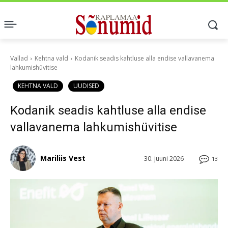
Vallad
Kehtna vald
Kodanik seadis kahtluse alla endise vallavanema
lahkumishüvitise
KEHTNA VALD
UUDISED
Kodanik seadis kahtluse alla endise
vallavanema lahkumishüvitise
Mariliis Vest
30. juuni 2026
13