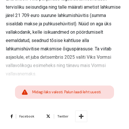
tervisliku seisundiga ning talle määrati ametist lahkumise
järel 21 709 euro suurune lahkumishüvitis (summa
sisaldab makse ja puhkusehüvitist). Nüüd on aga üks
vallakodanik, kelle isikuandmed on pöördumiselt
eemaldatud, seadnud tõsise kahtluse alla
lahkumishüvitise maksmise õiguspärasuse. Ta viitab
asjaolule, et juba detsembris 2025 valiti Viks Vormsi
vallavolikogu esimeheks ning tänavu mais Vormsi
vallavanemaks.
Midagi läks valesti. Palun laadi leht uuesti.
Facebook
Twitter