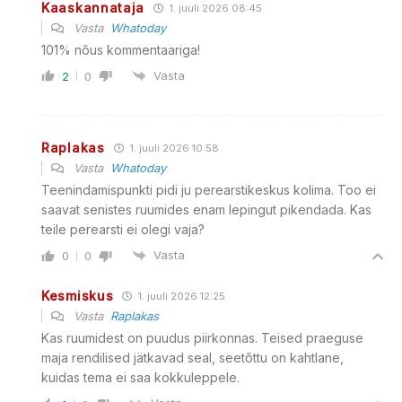
Kaaskannataja
1. juuli 2026 08:45
Vasta
Whatoday
101% nõus kommentaariga!
Vasta
2
0
Raplakas
1. juuli 2026 10:58
Vasta
Whatoday
Teenindamispunkti pidi ju perearstikeskus kolima. Too ei
saavat senistes ruumides enam lepingut pikendada. Kas
teile perearsti ei olegi vaja?
Vasta
0
0
Kesmiskus
1. juuli 2026 12:25
Vasta
Raplakas
Kas ruumidest on puudus piirkonnas. Teised praeguse
maja rendilised jätkavad seal, seetõttu on kahtlane,
kuidas tema ei saa kokkuleppele.