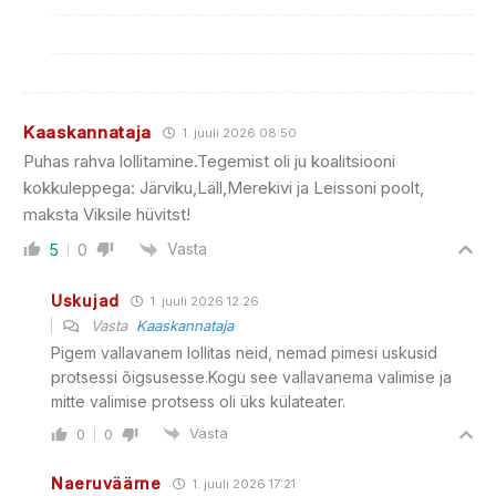
Kaaskannataja
1. juuli 2026 08:50
Puhas rahva lollitamine.Tegemist oli ju koalitsiooni
kokkuleppega: Järviku,Läll,Merekivi ja Leissoni poolt,
maksta Viksile hüvitst!
Vasta
5
0
Uskujad
1. juuli 2026 12:26
Vasta
Kaaskannataja
Pigem vallavanem lollitas neid, nemad pimesi uskusid
protsessi õigsusesse.Kogu see vallavanema valimise ja
mitte valimise protsess oli üks külateater.
Vasta
0
0
Naeruväärne
1. juuli 2026 17:21