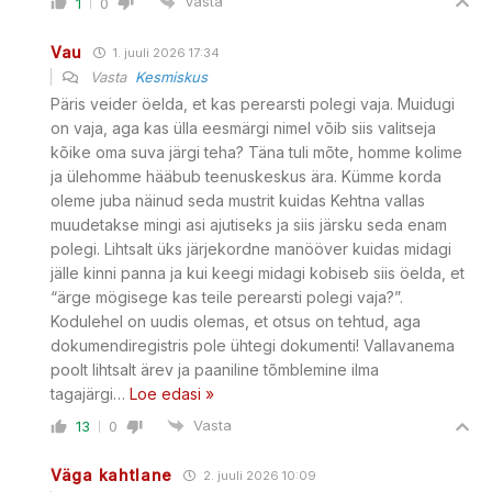
Vasta
1
0
Vau
1. juuli 2026 17:34
Vasta
Kesmiskus
Päris veider öelda, et kas perearsti polegi vaja. Muidugi
on vaja, aga kas ülla eesmärgi nimel võib siis valitseja
kõike oma suva järgi teha? Täna tuli mõte, homme kolime
ja ülehomme hääbub teenuskeskus ära. Kümme korda
oleme juba näinud seda mustrit kuidas Kehtna vallas
muudetakse mingi asi ajutiseks ja siis järsku seda enam
polegi. Lihtsalt üks järjekordne manööver kuidas midagi
jälle kinni panna ja kui keegi midagi kobiseb siis öelda, et
“ärge mögisege kas teile perearsti polegi vaja?”.
Kodulehel on uudis olemas, et otsus on tehtud, aga
dokumendiregistris pole ühtegi dokumenti! Vallavanema
poolt lihtsalt ärev ja paaniline tõmblemine ilma
tagajärgi
…
Loe edasi »
Vasta
13
0
Väga kahtlane
2. juuli 2026 10:09