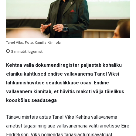
Tanel Viks. Foto: Camilla Kännola
3
minutit lugemist
Kehtna valla dokumendiregister paljastab kohaliku
elaniku kahtlused endise vallavanema Tanel Viksi
lahkumishüvitise seaduslikkuse osas. Endine
vallavanem kinnitab, et hüvitis maksti välja täielikus
kooskõlas seadusega
Tänavu märtsis astus Tanel Viks Kehtna vallavanema
ametist tagasi ning uue vallavanemana valiti ametisse Eire
Endrekson. Viks põhjendas tagasiastumisavaldust