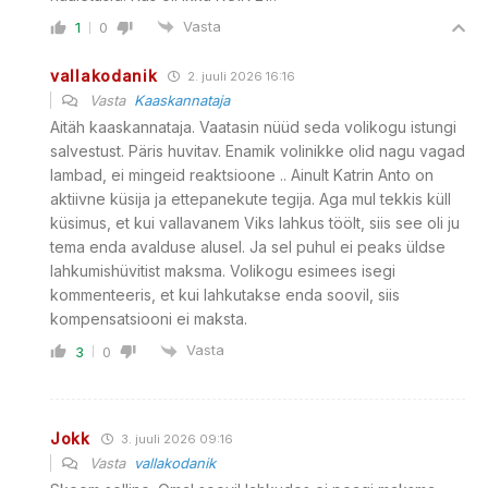
Vasta
1
0
vallakodanik
2. juuli 2026 16:16
Vasta
Kaaskannataja
Aitäh kaaskannataja. Vaatasin nüüd seda volikogu istungi
salvestust. Päris huvitav. Enamik volinikke olid nagu vagad
lambad, ei mingeid reaktsioone .. Ainult Katrin Anto on
aktiivne küsija ja ettepanekute tegija. Aga mul tekkis küll
küsimus, et kui vallavanem Viks lahkus töölt, siis see oli ju
tema enda avalduse alusel. Ja sel puhul ei peaks üldse
lahkumishüvitist maksma. Volikogu esimees isegi
kommenteeris, et kui lahkutakse enda soovil, siis
kompensatsiooni ei maksta.
Vasta
3
0
Jokk
3. juuli 2026 09:16
Vasta
vallakodanik