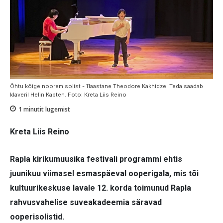
Õhtu kõige noorem solist - 11aastane Theodore Kakhidze. Teda saadab
klaveril Helin Kapten. Foto: Kreta Liis Reino
1
minutit lugemist
Kreta Liis Reino
Rapla kirikumuusika festivali programmi ehtis
juunikuu viimasel esmaspäeval ooperigala, mis tõi
kultuurikeskuse lavale 12. korda toimunud Rapla
rahvusvahelise suveakadeemia säravad
ooperisolistid.