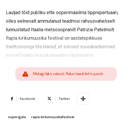
Lauljad tõid publiku ette ooperimaailma tipprepertuaari,
olles eelnevalt ammutanud teadmisi rahvusvaheliselt
tunnustatud Itaalia metsosopranilt Patrizia Patelmolt.
Rapla kirikumuusika festival on aastatepikkuse
traditsiooniga tõestanud, et siinsed suveakadeemiad
toovad kokku muusikamaailma tipptaseme.
Midagi läks valesti. Palun laadi leht uuesti.
Facebook
Twitter
ooperigala
rapla kirkumuusikafestival