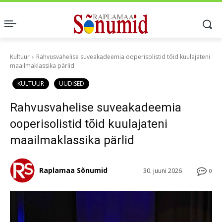
Kultuur
Rahvusvahelise suveakadeemia ooperisolistid tõid kuulajateni
maailmaklassika pärlid
KULTUUR
UUDISED
Rahvusvahelise suveakadeemia
ooperisolistid tõid kuulajateni
maailmaklassika pärlid
Raplamaa Sõnumid
30. juuni 2026
0