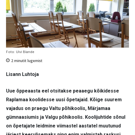
Foto: Ulvi Blande
2
minutit lugemist
Lisann Luhtoja
Uue õppeaasta eel otsitakse peaaegu kõikidesse
Raplamaa koolidesse uusi õpetajaid. Kõige suurem
vajadus on praegu Valtu põhikoolis, Märjamaa
gümnaasiumis ja Valgu põhikoolis. Koolijuhtide sõnul
on õpetajate leidmine viimastel aastatel muutunud
järjest keerulisemaks ning enim valmistab raskusi