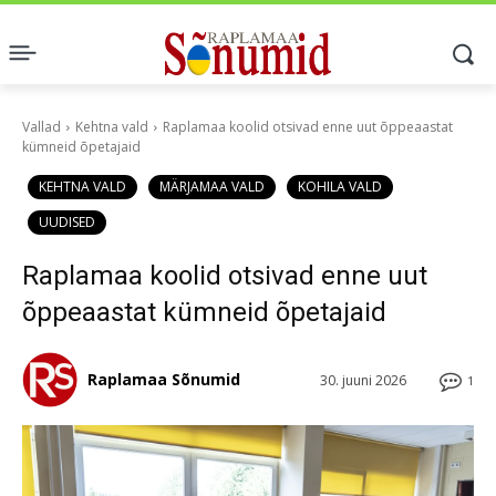
Vallad
Kehtna vald
Raplamaa koolid otsivad enne uut õppeaastat
kümneid õpetajaid
KEHTNA VALD
MÄRJAMAA VALD
KOHILA VALD
UUDISED
Raplamaa koolid otsivad enne uut
õppeaastat kümneid õpetajaid
Raplamaa Sõnumid
30. juuni 2026
1