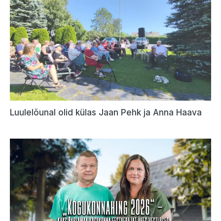
Luulelõunal olid külas Jaan Pehk ja Anna Haava