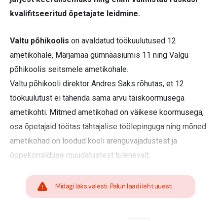
kvalifitseeritud õpetajate leidmine.
Valtu põhikoolis
on avaldatud töökuulutused 12
ametikohale, Märjamaa gümnaasiumis 11 ning Valgu
põhikoolis seitsmele ametikohale.
Valtu põhikooli direktor Andres Saks rõhutas, et 12
töökuulutust ei tähenda sama arvu täiskoormusega
ametikohti. Mitmed ametikohad on väikese koormusega,
osa õpetajaid töötas tähtajalise töölepinguga ning mõned
ametikohad on loodud kooli arenguvajadustest ja
õppekorralduse muudatustest tulenevalt.
Midagi läks valesti. Palun laadi leht uuesti.