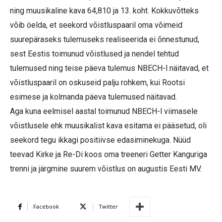
ning muusikaline kava 64,810 ja 13. koht. Kokkuvõtteks
võib öelda, et seekord võistluspaaril oma võimeid
suurepäraseks tulemuseks realiseerida ei õnnestunud,
sest Eestis toimunud võistlused ja nendel tehtud
tulemused ning teise päeva tulemus NBECH-l näitavad, et
võistluspaaril on oskuseid palju rohkem, kui Rootsi
esimese ja kolmanda päeva tulemused näitavad.
Aga kuna eelmisel aastal toimunud NBECH-l viimasele
võistlusele ehk muusikalist kava esitama ei pääsetud, oli
seekord tegu ikkagi positiivse edasiminekuga. Nüüd
teevad Kirke ja Re-Di koos oma treeneri Getter Kanguriga
trenni ja järgmine suurem võistlus on augustis Eesti MV.
Facebook
Twitter