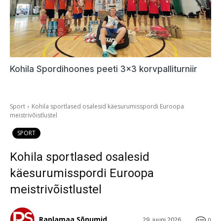
Kohila Spordihoones peeti 3×3 korvpalliturniir